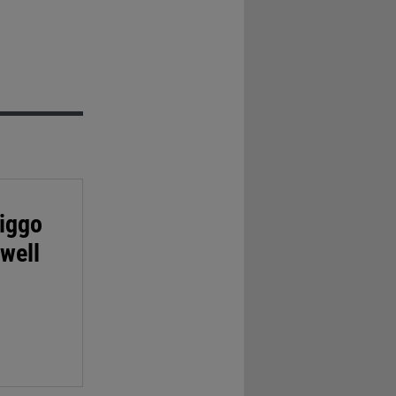
Viggo
well