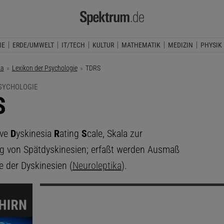
IE
ERDE/UMWELT
IT/TECH
KULTUR
MATHEMATIK
MEDIZIN
PHYSIK
ka
Lexikon der Psychologie
Aktuelle Seite:
TDRS
PSYCHOLOGIE
S
ive
D
yskinesia
R
ating
S
cale, Skala zur
 von Spätdyskinesien; erfaßt werden Ausmaß
 der Dyskinesien (
Neuroleptika
).