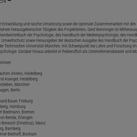
EN
le Entwicklung und rasche Umsetzung sowie die optimale Zusammenarbeit mit den 
ahren herausgeberischer Tätigkeit des Projektleiters. Gerd Wenninger ist Mitheraus
andwörterbuch der Psychologie, des Handbuch der Medienpsychologie, des Handb
 Umweltschutz sowie Herausgeber der deutschen Ausgabe des Handbuch der Psycho
der Technischen Universität München, mit Schwerpunkt bei Lehre und Forschung im
ychologie. Darüber hinaus arbeitet er freiberuflich als Unternehmensberater und Mo
orinnen
oachim Ahrens, Heidelberg
and Asanger, Heidelberg
ersleben, München
agen, Berlin
hard Bauer, Freiburg
amberg, Hamburg
ert Beelmann, Bremen
 von Benda, Erlangen
h Benesch (Emeritus), Mainz
Berg, Bamberg
erner Bierhoff, Bochum