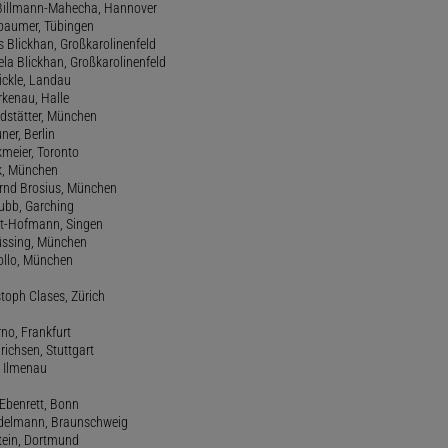
de Billmann-Mahecha, Hannover
irbaumer, Tübingen
s Blickhan, Großkarolinenfeld
ela Blickhan, Großkarolinenfeld
ickle, Landau
orkenau, Halle
ndstätter, München
ner, Berlin
kmeier, Toronto
ck, München
ernd Brosius, München
Bubb, Garching
rt-Hofmann, Singen
Büssing, München
tollo, München
stoph Clases, Zürich
rno, Frankfurt
drichsen, Stuttgart
, Ilmenau
 Ebenrett, Bonn
 Edelmann, Braunschweig
stein, Dortmund