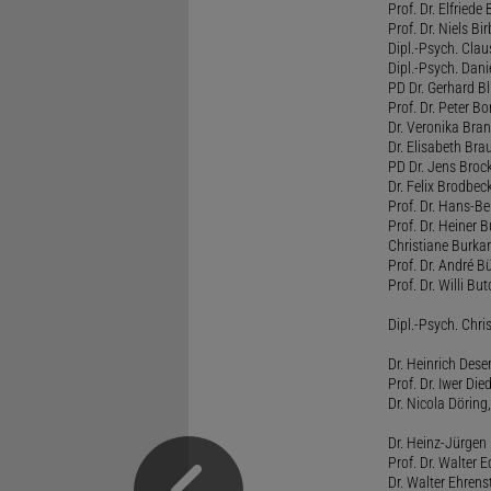
Prof. Dr. Elfrie
Prof. Dr. Niels B
Dipl.-Psych. Clau
Dipl.-Psych. Dani
PD Dr. Gerhard Bl
Prof. Dr. Peter B
Dr. Veronika Bra
Dr. Elisabeth Brau
PD Dr. Jens Broc
Dr. Felix Brodbe
Prof. Dr. Hans-B
Prof. Dr. Heiner 
Christiane Burka
Prof. Dr. André 
Prof. Dr. Willi Bu
Dipl.-Psych. Chri
Dr. Heinrich Dese
Prof. Dr. Iwer Die
Dr. Nicola Döring
Dr. Heinz-Jürgen
Prof. Dr. Walter
Dr. Walter Ehren