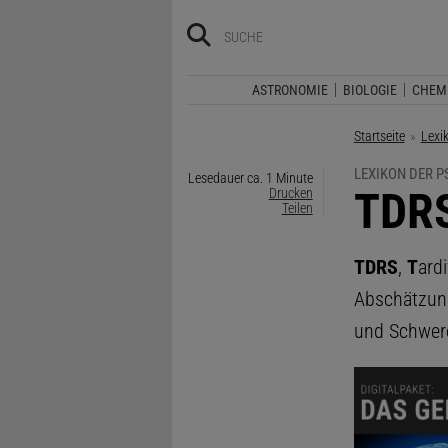
ASTRONOMIE
BIOLOGIE
CHEM
Startseite
Lexi
LEXIKON DER 
Lesedauer ca. 1 Minute
:
TDR
Drucken
Teilen
TDRS
,
T
ard
Abschätzung
und Schwere