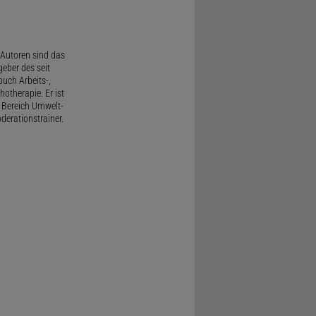
Autoren sind das
geber des seit
uch Arbeits-,
therapie. Er ist
 Bereich Umwelt-
derationstrainer.