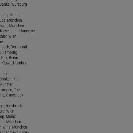
m Janke, Würzburg
nning, Münster
hube, München
 Keupp, München
 Kieselbach, Hannover
rchler, Wien
iel
einbeck, Dortmund
er, Hamburg
 Klix, Berlin
 H. Kluwe, Hamburg
nchen
Köhnken, Kiel
 Münster
Krampen, Trier
Kriz, Osnabrück
ngle, Innsbruck
ngle, Wien
amp, Mainz
ins, München
n Wins, München
 Langenmayr, Essen