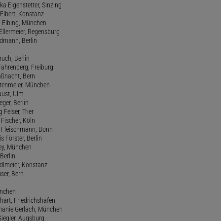
ka Eigenstetter, Sinzing
Elbert, Konstanz
d Elbing, München
Ellermeier, Regensburg
Erdmann, Berlin
ruch, Berlin
Fahrenberg, Freiburg
aßnacht, Bern
stenmeier, München
Faust, Ulm
eger, Berlin
 Felser, Trier
d Fischer, Köln
M. Fleischmann, Bonn
s Förster, Berlin
Frey, München
Berlin
edlmeier, Konstanz
user, Bern
ünchen
hart, Friedrichshafen
phanie Gerlach, München
Giegler, Augsburg