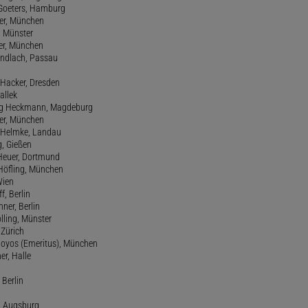
 Goeters, Hamburg
er, München
 Münster
ter, München
Gundlach, Passau
d Hacker, Dresden
allek
ang Heckmann, Magdeburg
ller, München
s Helmke, Landau
g, Gießen
 Heuer, Dortmund
d Höfling, München
Wien
f, Berlin
ner, Berlin
olling, Münster
 Zürich
 Hoyos (Emeritus), München
er, Halle
 Berlin
e, Augsburg