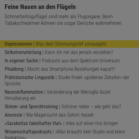
:
Feine Nasen an den Flügeln
Schmetterlingsflügel sind mehr als Flugorgane: Beim
Tabakschwärmer können sie sogar Gerüche wahrnehmen.
Depressionen
| Was dem Stimmungstief vorausgeht
Selbstverurteilung
| Kann ich mir das jemals verzeihen?
In eigener Sache
| Podcasts aus dem Spektrum-Universum
Phubbing
| Macht das Smartphone Beziehungen kaputt?
Prähistorische Linguistik
| Studie findet »goldenes Zeitalter« der
Sprache
Neuroinflammation
| Veränderung der Mikroglia läutet
Hirnalterung ein
Stimm- und Sprechtraining
| Schöner reden – wie geht das?
Anorexie
| Wie Magersucht das Gehirn fesselt
»Sarabellas fabelhafter Hut«
| Alles auf einen Hut bringen
Wissenschaftspodcasts
| »Man braucht kein Studio und keine
Redaktion«