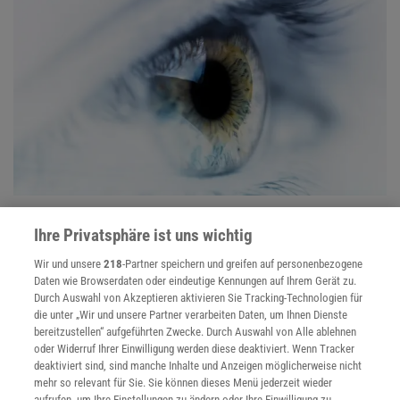
Sinne
Ihre Privatsphäre ist uns wichtig
Augen, Ohren und Co geben uns ein detailliertes Bild unserer
Umgebung und helfen uns bei der Orientierung.
Wir und unsere
218
-Partner speichern und greifen auf personenbezogene
Daten wie Browserdaten oder eindeutige Kennungen auf Ihrem Gerät zu.
Durch Auswahl von Akzeptieren aktivieren Sie Tracking-Technologien für
Anzeige
die unter „Wir und unsere Partner verarbeiten Daten, um Ihnen Dienste
bereitzustellen“ aufgeführten Zwecke. Durch Auswahl von Alle ablehnen
oder Widerruf Ihrer Einwilligung werden diese deaktiviert. Wenn Tracker
deaktiviert sind, sind manche Inhalte und Anzeigen möglicherweise nicht
mehr so relevant für Sie. Sie können dieses Menü jederzeit wieder
aufrufen, um Ihre Einstellungen zu ändern oder Ihre Einwilligung zu