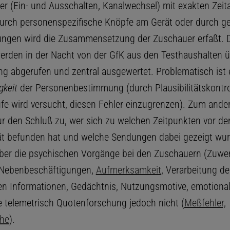
er (Ein- und Ausschalten, Kanalwechsel) mit exakten Zei
Durch personenspezifische Knöpfe am Gerät oder durch g
ngen wird die Zusammensetzung der Zuschauer erfaßt. D
rden in der Nacht von der GfK aus den Testhaushalten ü
ung abgerufen und zentral ausgewertet. Problematisch ist 
gkeit
der Personenbestimmung (durch Plausibilitätskontro
ufe wird versucht, diesen Fehler einzugrenzen). Zum ande
ur den Schluß zu, wer sich zu welchen Zeitpunkten vor d
t befunden hat und welche Sendungen dabei gezeigt wur
ber die psychischen Vorgänge bei den Zuschauern (Zuw
 Nebenbeschäftigungen,
Aufmerksamkeit
, Verarbeitung de
n Informationen, Gedächtnis, Nutzungsmotive, emotiona
ie telemetrisch Quotenforschung jedoch nicht (
Meßfehler,
che
).