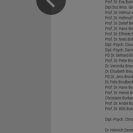
Prof. Dr. Eva B
Dipl.Soz.Wiss. G
Prof. Dr. Helmut
Prof. Dr. Hellmut
Prof. Dr. Detlef 
Prof. Dr. Hans W
Prof. Dr. Elfrie
Prof. Dr. Niels B
Dipl.-Psych. Clau
Dipl.-Psych. Dani
PD Dr. Gerhard Bl
Prof. Dr. Peter B
Dr. Veronika Bra
Dr. Elisabeth Brau
PD Dr. Jens Broc
Dr. Felix Brodbe
Prof. Dr. Hans-B
Prof. Dr. Heiner 
Christiane Burka
Prof. Dr. André 
Prof. Dr. Willi Bu
Dipl.-Psych. Chri
Dr. Heinrich Dese