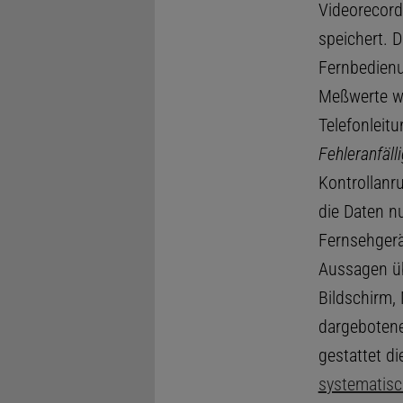
Videorecord
speichert. 
Fernbedienu
Meßwerte we
Telefonleit
Fehleranfälli
Kontrollanr
die Daten n
Fernsehgerä
Aussagen ü
Bildschirm,
dargebotene
gestattet d
systematis