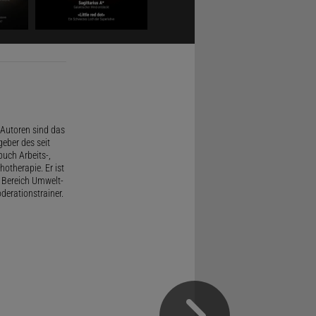
Autoren sind das
geber des seit
uch Arbeits-,
therapie. Er ist
 Bereich Umwelt-
derationstrainer.