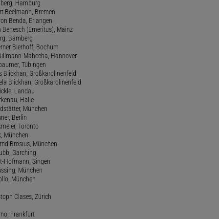
amberg, Hamburg
ert Beelmann, Bremen
 von Benda, Erlangen
h Benesch (Emeritus), Mainz
Berg, Bamberg
erner Bierhoff, Bochum
de Billmann-Mahecha, Hannover
irbaumer, Tübingen
s Blickhan, Großkarolinenfeld
ela Blickhan, Großkarolinenfeld
ickle, Landau
orkenau, Halle
ndstätter, München
ner, Berlin
kmeier, Toronto
ck, München
ernd Brosius, München
Bubb, Garching
rt-Hofmann, Singen
Büssing, München
tollo, München
stoph Clases, Zürich
rno, Frankfurt