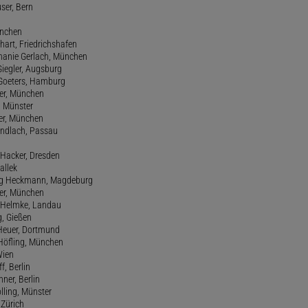
user, Bern
ünchen
hart, Friedrichshafen
phanie Gerlach, München
Giegler, Augsburg
 Goeters, Hamburg
er, München
 Münster
ter, München
Gundlach, Passau
d Hacker, Dresden
allek
ang Heckmann, Magdeburg
ller, München
s Helmke, Landau
g, Gießen
 Heuer, Dortmund
d Höfling, München
Wien
f, Berlin
ner, Berlin
olling, Münster
 Zürich