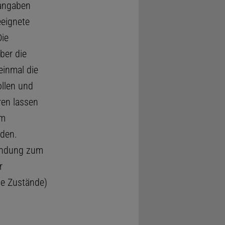
tangaben
eeignete
ie
ber die
einmal die
llen und
ren lassen
em
den.
endung zum
r
le Zustände)