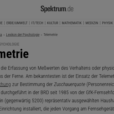
IE
ERDE/UMWELT
IT/TECH
KULTUR
MATHEMATIK
MEDIZIN
PHYSIK
ka
Lexikon der Psychologie
Aktuelle Seite:
Telemetrie
PSYCHOLOGIE
metrie
, die Erfassung von Meßwerten des Verhaltens oder physi
s der Ferne. Am bekanntesten ist der Einsatz der Telemetr
chung
zur Bestimmung der
Zuschauerquote
(Personenreic
durchgeführt in der BRD seit 1985 von der GfK-Fernsehf
 in (gegenwärtig 5200) repräsentativ ausgewählten Hausha
Einrichtung installiert, die jeden Vorgang am Fernsehgerä