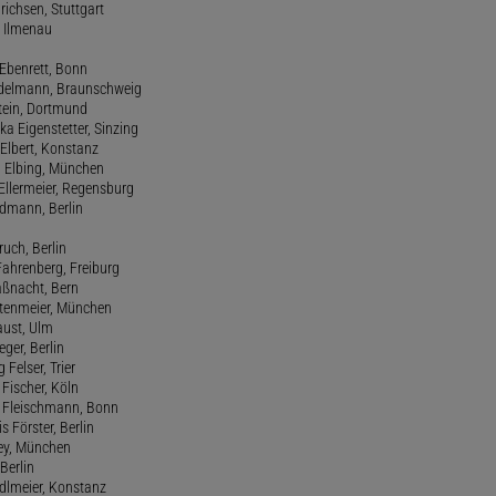
drichsen, Stuttgart
, Ilmenau
 Ebenrett, Bonn
 Edelmann, Braunschweig
stein, Dortmund
ka Eigenstetter, Sinzing
Elbert, Konstanz
d Elbing, München
Ellermeier, Regensburg
Erdmann, Berlin
ruch, Berlin
Fahrenberg, Freiburg
aßnacht, Bern
stenmeier, München
Faust, Ulm
eger, Berlin
 Felser, Trier
d Fischer, Köln
M. Fleischmann, Bonn
s Förster, Berlin
Frey, München
Berlin
edlmeier, Konstanz