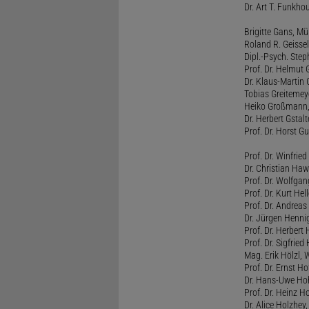
Dr. Art T. Funkho
Brigitte Gans, M
Roland R. Geissel
Dipl.-Psych. Ste
Prof. Dr. Helmut 
Dr. Klaus-Martin
Tobias Greitemey
Heiko Großmann,
Dr. Herbert Gstal
Prof. Dr. Horst 
Prof. Dr. Winfrie
Dr. Christian Haw
Prof. Dr. Wolfg
Prof. Dr. Kurt He
Prof. Dr. Andrea
Dr. Jürgen Henni
Prof. Dr. Herbert
Prof. Dr. Sigfrie
Mag. Erik Hölzl, 
Prof. Dr. Ernst Hof
Dr. Hans-Uwe Hoh
Prof. Dr. Heinz H
Dr. Alice Holzhey,