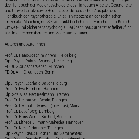
des Handbuch der Medienpsychologie, des Handbuch Arbeits-, Gesundheits-
und Umweltschutz sowie Herausgeber der deutschen Ausgabe des
Handbuch der Psychotherapie. Er ist Privatdozent an der Technischen
Universität München, mit Schwerpunkt bei Lehre und Forschung im Bereich
Umwelt- und Sicherheitspsychologie. Darüber hinaus arbeitet er freiberuflich
als Unternehmensberater und Moderationstrainer.
Autoren und Autorinnen
Prof. Dr. Hans-Joachim Ahrens, Heidelberg
Dipl.-Psych. Roland Asanger, Heidelberg
PD Dr. Gisa Aschersleben, München
PD Dr. Ann E. Auhagen, Berlin
Dipl.-Psych. Eberhard Bauer, Freiburg
Prof. Dr. Eva Bamberg, Hamburg
Dipl.Soz.Wiss. Gert Beelmann, Bremen
Prof. Dr. Helmut von Benda, Erlangen
Prof. Dr. Hellmuth Benesch (Emeritus), Mainz
Prof. Dr. Detlef Berg, Bamberg
Prof. Dr. Hans Werner Bierhoff, Bochum
Prof. Dr. Elfriede Billmann-Mahecha, Hannover
Prof. Dr. Niels Birbaumer, Tübingen
Dipl.-Psych. Claus Blickhan, Großkarolinenfeld
Dipl.-Psych. Daniela Blickhan, Großkarolinenfeld