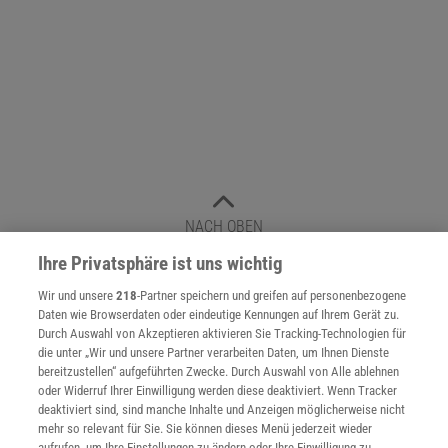
NACH OBEN
Ihre Privatsphäre ist uns wichtig
Für Sie im Spektrum-Shop und am Kiosk:
Wir und unsere
218
-Partner speichern und greifen auf personenbezogene
Daten wie Browserdaten oder eindeutige Kennungen auf Ihrem Gerät zu.
Durch Auswahl von Akzeptieren aktivieren Sie Tracking-Technologien für
die unter „Wir und unsere Partner verarbeiten Daten, um Ihnen Dienste
bereitzustellen“ aufgeführten Zwecke. Durch Auswahl von Alle ablehnen
oder Widerruf Ihrer Einwilligung werden diese deaktiviert. Wenn Tracker
deaktiviert sind, sind manche Inhalte und Anzeigen möglicherweise nicht
mehr so relevant für Sie. Sie können dieses Menü jederzeit wieder
aufrufen, um Ihre Einstellungen zu ändern oder Ihre Einwilligung zu