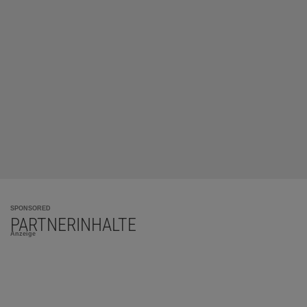
SPONSORED
PARTNERINHALTE
Anzeige