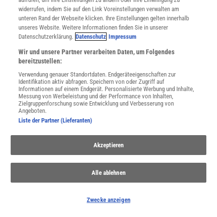
WEITERE NEUERSCHEINUNGEN
SPEKTRUM SHOP
widerrufen, indem Sie auf den Link Voreinstellungen verwalten am
unteren Rand der Webseite klicken. Ihre Einstellungen gelten innerhalb
unseres Website. Weitere Informationen finden Sie in unserer
Datenschutzerklärung.
Datenschutz
Impressum
Spektrum
.de-Newsletter abonnieren
Wir und unsere Partner verarbeiten Daten, um Folgendes
bereitzustellen:
JETZT ANMELDEN!
Verwendung genauer Standortdaten. Endgeräteeigenschaften zur
Identifikation aktiv abfragen. Speichern von oder Zugriff auf
Informationen auf einem Endgerät. Personalisierte Werbung und Inhalte,
Sie können unsere Newsletter jederzeit wieder abbestellen. Infos zu unserem Umgang
mit Ihren personenbezogenen Daten finden Sie in unserer
Datenschutzerklärung
.
Messung von Werbeleistung und der Performance von Inhalten,
Zielgruppenforschung sowie Entwicklung und Verbesserung von
Angeboten.
Liste der Partner (Lieferanten)
SERVICES
Newsletter
Akzeptieren
Kontakt
Spektrum Shop
Alle ablehnen
Im Handel kaufen
Presse
Verträge kündigen
Zwecke anzeigen
INFO