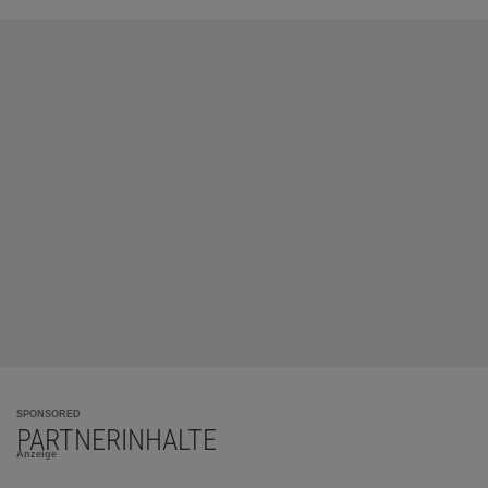
SPONSORED
PARTNERINHALTE
Anzeige