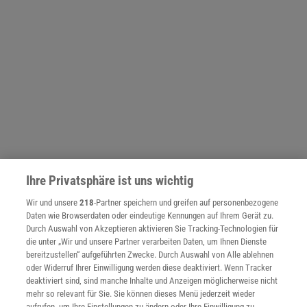
Ihre Privatsphäre ist uns wichtig
Wir und unsere
218
-Partner speichern und greifen auf personenbezogene
NACH OBEN
Daten wie Browserdaten oder eindeutige Kennungen auf Ihrem Gerät zu.
Durch Auswahl von Akzeptieren aktivieren Sie Tracking-Technologien für
die unter „Wir und unsere Partner verarbeiten Daten, um Ihnen Dienste
Für Sie im Spektrum-Shop und am Kiosk:
bereitzustellen“ aufgeführten Zwecke. Durch Auswahl von Alle ablehnen
oder Widerruf Ihrer Einwilligung werden diese deaktiviert. Wenn Tracker
deaktiviert sind, sind manche Inhalte und Anzeigen möglicherweise nicht
mehr so relevant für Sie. Sie können dieses Menü jederzeit wieder
aufrufen, um Ihre Einstellungen zu ändern oder Ihre Einwilligung zu