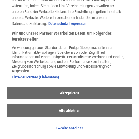
widerrufen, indem Sie auf den Link Voreinstellungen verwalten am
unteren Rand der Webseite klicken. Ihre Einstellungen gelten innerhalb
unseres Website. Weitere Informationen finden Sie in unserer
Datenschutzerklärung.
Datenschutz
Impressum
WEITERE NEUERSCHEINUNGEN
SPEKTRUM SHOP
Wir und unsere Partner verarbeiten Daten, um Folgendes
bereitzustellen:
Verwendung genauer Standortdaten. Endgeräteeigenschaften zur
Identifikation aktiv abfragen. Speichern von oder Zugriff auf
Spektrum
.de-Newsletter abonnieren
Informationen auf einem Endgerät. Personalisierte Werbung und Inhalte,
Messung von Werbeleistung und der Performance von Inhalten,
Zielgruppenforschung sowie Entwicklung und Verbesserung von
JETZT ANMELDEN!
Angeboten.
Liste der Partner (Lieferanten)
Sie können unsere Newsletter jederzeit wieder abbestellen. Infos zu unserem Umgang
mit Ihren personenbezogenen Daten finden Sie in unserer
Datenschutzerklärung
.
Akzeptieren
SERVICES
Alle ablehnen
Newsletter
Kontakt
Zwecke anzeigen
Spektrum Shop
Im Handel kaufen