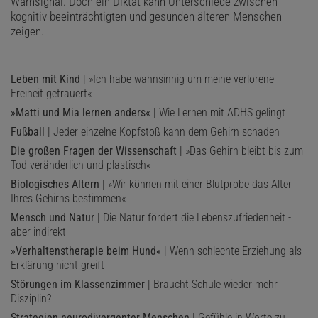
Warnsignal. Doch ein Diktat kann Unterschiede zwischen
kognitiv beeinträchtigten und gesunden älteren Menschen
zeigen.
Leben mit Kind
| »Ich habe wahnsinnig um meine verlorene
Freiheit getrauert«
»Matti und Mia lernen anders«
| Wie Lernen mit ADHS gelingt
Fußball
| Jeder einzelne Kopfstoß kann dem Gehirn schaden
Die großen Fragen der Wissenschaft
| »Das Gehirn bleibt bis zum
Tod veränderlich und plastisch«
Biologisches Altern
| »Wir können mit einer Blutprobe das Alter
Ihres Gehirns bestimmen«
Mensch und Natur
| Die Natur fördert die Lebenszufriedenheit -
aber indirekt
»Verhaltenstherapie beim Hund«
| Wenn schlechte Erziehung als
Erklärung nicht greift
Störungen im Klassenzimmer
| Braucht Schule wieder mehr
Disziplin?
Strategien neurodivergenter Menschen
| Gefühle in Worte zu