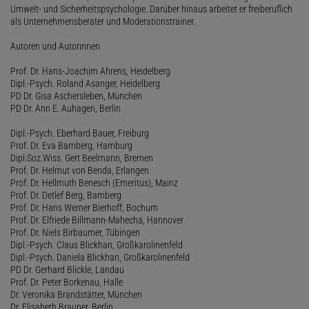
Umwelt- und Sicherheitspsychologie. Darüber hinaus arbeitet er freiberuflich
als Unternehmensberater und Moderationstrainer.
Autoren und Autorinnen
Prof. Dr. Hans-Joachim Ahrens, Heidelberg
Dipl.-Psych. Roland Asanger, Heidelberg
PD Dr. Gisa Aschersleben, München
PD Dr. Ann E. Auhagen, Berlin
Dipl.-Psych. Eberhard Bauer, Freiburg
Prof. Dr. Eva Bamberg, Hamburg
Dipl.Soz.Wiss. Gert Beelmann, Bremen
Prof. Dr. Helmut von Benda, Erlangen
Prof. Dr. Hellmuth Benesch (Emeritus), Mainz
Prof. Dr. Detlef Berg, Bamberg
Prof. Dr. Hans Werner Bierhoff, Bochum
Prof. Dr. Elfriede Billmann-Mahecha, Hannover
Prof. Dr. Niels Birbaumer, Tübingen
Dipl.-Psych. Claus Blickhan, Großkarolinenfeld
Dipl.-Psych. Daniela Blickhan, Großkarolinenfeld
PD Dr. Gerhard Blickle, Landau
Prof. Dr. Peter Borkenau, Halle
Dr. Veronika Brandstätter, München
Dr. Elisabeth Brauner, Berlin