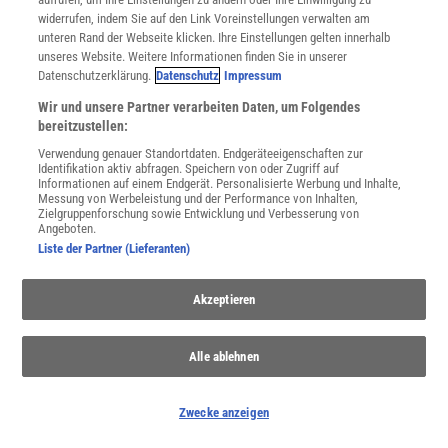
widerrufen, indem Sie auf den Link Voreinstellungen verwalten am
Spektrum
.de-Newsletter abonnieren
unteren Rand der Webseite klicken. Ihre Einstellungen gelten innerhalb
unseres Website. Weitere Informationen finden Sie in unserer
JETZT ANMELDEN!
Datenschutzerklärung.
Datenschutz
Impressum
Wir und unsere Partner verarbeiten Daten, um Folgendes
Sie können unsere Newsletter jederzeit wieder abbestellen. Infos zu unserem Umgang
mit Ihren personenbezogenen Daten finden Sie in unserer
Datenschutzerklärung
.
bereitzustellen:
Verwendung genauer Standortdaten. Endgeräteeigenschaften zur
Identifikation aktiv abfragen. Speichern von oder Zugriff auf
Informationen auf einem Endgerät. Personalisierte Werbung und Inhalte,
Messung von Werbeleistung und der Performance von Inhalten,
SERVICES
Zielgruppenforschung sowie Entwicklung und Verbesserung von
Newsletter
Angeboten.
Kontakt
Liste der Partner (Lieferanten)
Spektrum Shop
Im Handel kaufen
Akzeptieren
Presse
Verträge kündigen
Widerruf
Alle ablehnen
INFO
Mediadaten
Zwecke anzeigen
Datenschutz