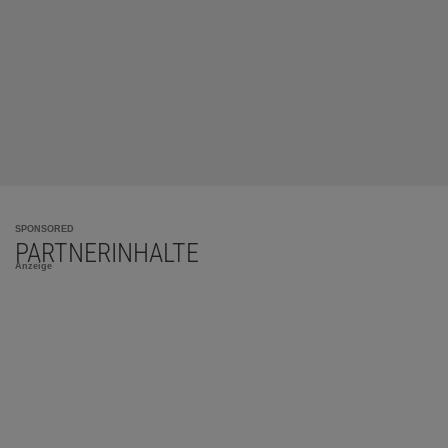
SPONSORED
PARTNERINHALTE
Anzeige