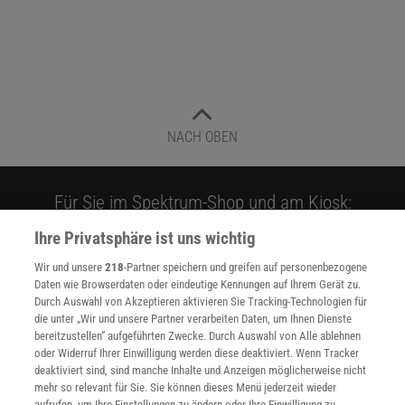
NACH OBEN
Für Sie im Spektrum-Shop und am Kiosk:
Ihre Privatsphäre ist uns wichtig
Wir und unsere
218
-Partner speichern und greifen auf personenbezogene
Daten wie Browserdaten oder eindeutige Kennungen auf Ihrem Gerät zu.
Durch Auswahl von Akzeptieren aktivieren Sie Tracking-Technologien für
die unter „Wir und unsere Partner verarbeiten Daten, um Ihnen Dienste
bereitzustellen“ aufgeführten Zwecke. Durch Auswahl von Alle ablehnen
WEITERE NEUERSCHEINUNGEN
SPEKTRUM SHOP
oder Widerruf Ihrer Einwilligung werden diese deaktiviert. Wenn Tracker
deaktiviert sind, sind manche Inhalte und Anzeigen möglicherweise nicht
mehr so relevant für Sie. Sie können dieses Menü jederzeit wieder
aufrufen, um Ihre Einstellungen zu ändern oder Ihre Einwilligung zu