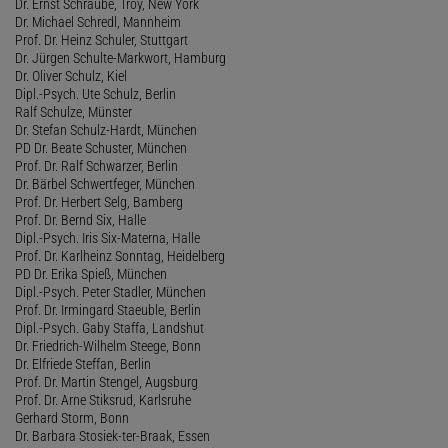
Dr. Ernst Schraube, Troy, New York
Dr. Michael Schredl, Mannheim
Prof. Dr. Heinz Schuler, Stuttgart
Dr. Jürgen Schulte-Markwort, Hamburg
Dr. Oliver Schulz, Kiel
Dipl.-Psych. Ute Schulz, Berlin
Ralf Schulze, Münster
Dr. Stefan Schulz-Hardt, München
PD Dr. Beate Schuster, München
Prof. Dr. Ralf Schwarzer, Berlin
Dr. Bärbel Schwertfeger, München
Prof. Dr. Herbert Selg, Bamberg
Prof. Dr. Bernd Six, Halle
Dipl.-Psych. Iris Six-Materna, Halle
Prof. Dr. Karlheinz Sonntag, Heidelberg
PD Dr. Erika Spieß, München
Dipl.-Psych. Peter Stadler, München
Prof. Dr. Irmingard Staeuble, Berlin
Dipl.-Psych. Gaby Staffa, Landshut
Dr. Friedrich-Wilhelm Steege, Bonn
Dr. Elfriede Steffan, Berlin
Prof. Dr. Martin Stengel, Augsburg
Prof. Dr. Arne Stiksrud, Karlsruhe
Gerhard Storm, Bonn
Dr. Barbara Stosiek-ter-Braak, Essen