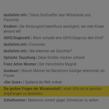
dasGehirn.info
| Tobias Bonhoeffer über Wirbelsäule und
Plastizität
Kindheit
| Der Bindungsstil beeinflusst womöglich, wie viele Kinder
jemand will
ADHS-Diagnostik
| Wann schadet eine ADHS-Diagnose dem Kind?
dasGehirn.info
| Exosomen
dasGehirn.info
| Wie erkennen wir Gesichter?
Optische Täuschung
| Diese Streifen machen schlank
Franz Anton Mesmer
| Der menschliche Magnet
Ausdauer
| Warum Männer bei Marathons häufiger einbrechen als
Frauen
»Der Score«
| Spielend die Welt ordnen
Die großen Fragen der Wissenschaft
| »Kein Affe hat je spontan
angefangen zu sprechen«
Schlafhormon
| Melatonin scheint gegen Schmerzen zu wirken