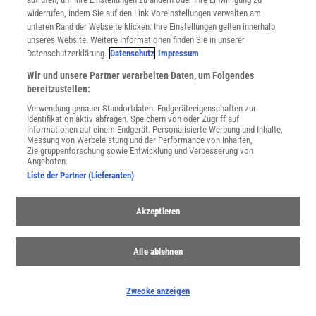
WEITERE NEUERSCHEINUNGEN
SPEKTRUM SHOP
widerrufen, indem Sie auf den Link Voreinstellungen verwalten am
unteren Rand der Webseite klicken. Ihre Einstellungen gelten innerhalb
unseres Website. Weitere Informationen finden Sie in unserer
Datenschutzerklärung.
Datenschutz
Impressum
Spektrum
.de-Newsletter abonnieren
Wir und unsere Partner verarbeiten Daten, um Folgendes
bereitzustellen:
JETZT ANMELDEN!
Verwendung genauer Standortdaten. Endgeräteeigenschaften zur
Identifikation aktiv abfragen. Speichern von oder Zugriff auf
Sie können unsere Newsletter jederzeit wieder abbestellen. Infos zu unserem Umgang
Informationen auf einem Endgerät. Personalisierte Werbung und Inhalte,
mit Ihren personenbezogenen Daten finden Sie in unserer
Datenschutzerklärung
.
Messung von Werbeleistung und der Performance von Inhalten,
Zielgruppenforschung sowie Entwicklung und Verbesserung von
Angeboten.
Liste der Partner (Lieferanten)
SERVICES
Newsletter
Akzeptieren
Kontakt
Spektrum Shop
Im Handel kaufen
Alle ablehnen
Presse
Verträge kündigen
Zwecke anzeigen
Widerruf