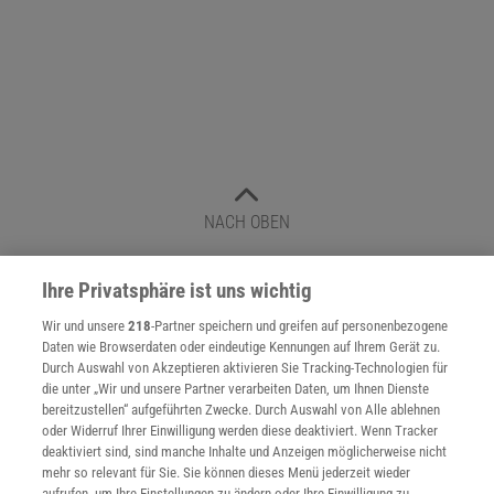
NACH OBEN
Ihre Privatsphäre ist uns wichtig
Für Sie im Spektrum-Shop und am Kiosk:
Wir und unsere
218
-Partner speichern und greifen auf personenbezogene
Daten wie Browserdaten oder eindeutige Kennungen auf Ihrem Gerät zu.
Durch Auswahl von Akzeptieren aktivieren Sie Tracking-Technologien für
die unter „Wir und unsere Partner verarbeiten Daten, um Ihnen Dienste
bereitzustellen“ aufgeführten Zwecke. Durch Auswahl von Alle ablehnen
oder Widerruf Ihrer Einwilligung werden diese deaktiviert. Wenn Tracker
deaktiviert sind, sind manche Inhalte und Anzeigen möglicherweise nicht
mehr so relevant für Sie. Sie können dieses Menü jederzeit wieder
WEITERE NEUERSCHEINUNGEN
SPEKTRUM SHOP
aufrufen, um Ihre Einstellungen zu ändern oder Ihre Einwilligung zu