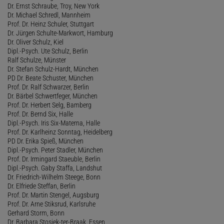
Dr. Ernst Schraube, Troy, New York
Dr. Michael Schredl, Mannheim
Prof. Dr. Heinz Schuler, Stuttgart
Dr. Jürgen Schulte-Markwort, Hamburg
Dr. Oliver Schulz, Kiel
Dipl.-Psych. Ute Schulz, Berlin
Ralf Schulze, Münster
Dr. Stefan Schulz-Hardt, München
PD Dr. Beate Schuster, München
Prof. Dr. Ralf Schwarzer, Berlin
Dr. Bärbel Schwertfeger, München
Prof. Dr. Herbert Selg, Bamberg
Prof. Dr. Bernd Six, Halle
Dipl.-Psych. Iris Six-Materna, Halle
Prof. Dr. Karlheinz Sonntag, Heidelberg
PD Dr. Erika Spieß, München
Dipl.-Psych. Peter Stadler, München
Prof. Dr. Irmingard Staeuble, Berlin
Dipl.-Psych. Gaby Staffa, Landshut
Dr. Friedrich-Wilhelm Steege, Bonn
Dr. Elfriede Steffan, Berlin
Prof. Dr. Martin Stengel, Augsburg
Prof. Dr. Arne Stiksrud, Karlsruhe
Gerhard Storm, Bonn
Dr. Barbara Stosiek-ter-Braak, Essen