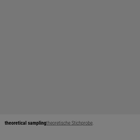
theoretical sampling
theoretische Stichprobe
.