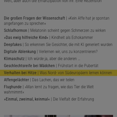
Welt, aber auch die Emanzipation von ihr. Eine Rezension
Die großen Fragen der Wissenschaft
| »Kein Affe hat je spontan
angefangen zu sprechen«
Schlafhormon
| Melatonin scheint gegen Schmerzen zu wirken
»Das ewig hilfreiche Kind«
| Kindheit als Echokammer
Deepfakes
| So erkennen Sie Gesichter, die mit KI generiert wurden
Digitale Ablenkung
| Verlernen wir, uns zu konzentrieren?
Klimaschutz
| Ich würde ja, aber die anderen …
Geschlechtsreife bei Mädchen
| Frühstart in die Pubertät
Verhalten bei Hitze
| Was Nord- von Südeuropäern lernen können
Affengelächter
| Das Lachen, das wir teilen
Flughunde
| »Man lernt zu fragen, wie das Tier die Welt
wahrnimmt«
»Einmal, zweimal, keinmal«
| Die Vielfalt der Erfahrung