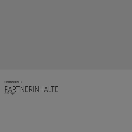
SPONSORED
PARTNERINHALTE
Anzeige