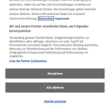
widerrufen, indem Sie auf den Link Voreinstellungen verwalten am
unteren Rand der Webseite klicken. Ihre Einstellungen gelten innerhalb
unseres Website. Weitere Informationen finden Sie in unserer
Spektrum
.de-Newsletter abonnieren
Datenschutzerklärung.
Datenschutz
Impressum
Wir und unsere Partner verarbeiten Daten, um Folgendes
JETZT ANMELDEN!
bereitzustellen:
Verwendung genauer Standortdaten. Endgeräteeigenschaften zur
Sie können unsere Newsletter jederzeit wieder abbestellen. Infos zu unserem Umgang
Identifikation aktiv abfragen. Speichern von oder Zugriff auf
mit Ihren personenbezogenen Daten finden Sie in unserer
Datenschutzerklärung
.
Informationen auf einem Endgerät. Personalisierte Werbung und Inhalte,
Messung von Werbeleistung und der Performance von Inhalten,
Zielgruppenforschung sowie Entwicklung und Verbesserung von
Angeboten.
Liste der Partner (Lieferanten)
SERVICES
Newsletter
Kontakt
Akzeptieren
Spektrum Shop
Im Handel kaufen
Alle ablehnen
Presse
Verträge kündigen
Widerruf
Zwecke anzeigen
INFO