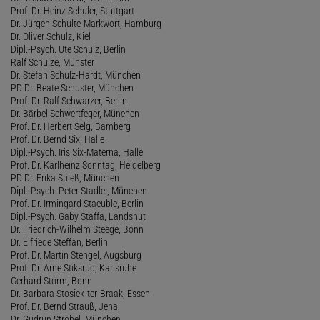
Prof. Dr. Heinz Schuler, Stuttgart
Dr. Jürgen Schulte-Markwort, Hamburg
Dr. Oliver Schulz, Kiel
Dipl.-Psych. Ute Schulz, Berlin
Ralf Schulze, Münster
Dr. Stefan Schulz-Hardt, München
PD Dr. Beate Schuster, München
Prof. Dr. Ralf Schwarzer, Berlin
Dr. Bärbel Schwertfeger, München
Prof. Dr. Herbert Selg, Bamberg
Prof. Dr. Bernd Six, Halle
Dipl.-Psych. Iris Six-Materna, Halle
Prof. Dr. Karlheinz Sonntag, Heidelberg
PD Dr. Erika Spieß, München
Dipl.-Psych. Peter Stadler, München
Prof. Dr. Irmingard Staeuble, Berlin
Dipl.-Psych. Gaby Staffa, Landshut
Dr. Friedrich-Wilhelm Steege, Bonn
Dr. Elfriede Steffan, Berlin
Prof. Dr. Martin Stengel, Augsburg
Prof. Dr. Arne Stiksrud, Karlsruhe
Gerhard Storm, Bonn
Dr. Barbara Stosiek-ter-Braak, Essen
Prof. Dr. Bernd Strauß, Jena
Dr. Gudrun Strobel, München