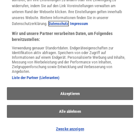
JETZT ANMELDEN!
widerrufen, indem Sie auf den Link Voreinstellungen verwalten am
unteren Rand der Webseite klicken. Ihre Einstellungen gelten innerhalb
Sie können unsere Newsletter jederzeit wieder abbestellen. Infos zu unserem Umgang
unseres Website. Weitere Informationen finden Sie in unserer
mit Ihren personenbezogenen Daten finden Sie in unserer
Datenschutzerklärung
.
Datenschutzerklärung.
Datenschutz
Impressum
Wir und unsere Partner verarbeiten Daten, um Folgendes
bereitzustellen:
SERVICES
Verwendung genauer Standortdaten. Endgeräteeigenschaften zur
Newsletter
Identifikation aktiv abfragen. Speichern von oder Zugriff auf
Kontakt
Informationen auf einem Endgerät. Personalisierte Werbung und Inhalte,
Messung von Werbeleistung und der Performance von Inhalten,
Spektrum Shop
Zielgruppenforschung sowie Entwicklung und Verbesserung von
Im Handel kaufen
Angeboten.
Presse
Liste der Partner (Lieferanten)
Verträge kündigen
Widerruf
Akzeptieren
INFO
Mediadaten
Alle ablehnen
Datenschutz
Nutzungsbedingungen
Cookie-Einstellungen
Zwecke anzeigen
Utiq verwalten