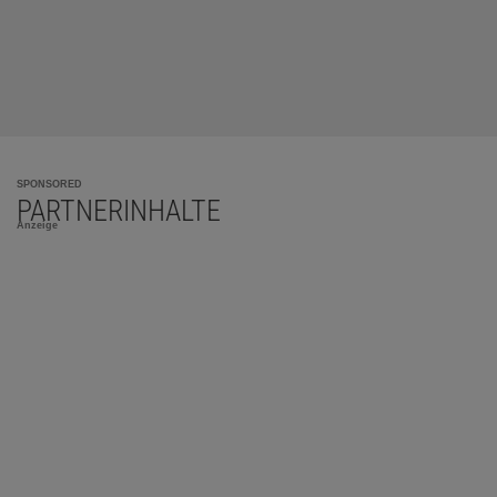
SPONSORED
PARTNERINHALTE
Anzeige