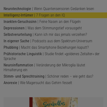
Neurotechnologie
| Wenn Quantensensoren Gedanken lesen
Intelligenz-Irrtümer
| 7 Fragen an den IQ
Insekten-Geruchssinn
| Feine Nasen an den Flügeln
Depressionen
| Was dem Stimmungstief vorausgeht
Selbstverurteilung
| Kann ich mir das jemals verzeihen?
In eigener Sache
| Podcasts aus dem Spektrum-Universum
Phubbing
| Macht das Smartphone Beziehungen kaputt?
Prähistorische Linguistik
| Studie findet »goldenes Zeitalter« der
Sprache
Neuroinflammation
| Veränderung der Mikroglia läutet
Hirnalterung ein
Stimm- und Sprechtraining
| Schöner reden – wie geht das?
Anorexie
| Wie Magersucht das Gehirn fesselt