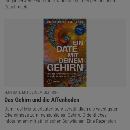
möglicherweise weit mehr wider als nur den persönlichen
Geschmack.
»EIN DATE MIT DEINEM GEHIRN«
:
Das Gehirn und die Affenhoden
Damir del Monte erläutert sehr verständlich die wichtigsten
Erkenntnisse zum menschlichen Gehirn. Ordentliches
Infotainment mit stilistischen Schwächen. Eine Rezension