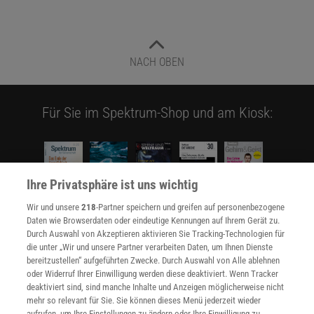
NACH OBEN
Für Sie im Spektrum-Shop und am Kiosk:
Ihre Privatsphäre ist uns wichtig
Wir und unsere
218
-Partner speichern und greifen auf personenbezogene
Daten wie Browserdaten oder eindeutige Kennungen auf Ihrem Gerät zu.
WEITERE NEUERSCHEINUNGEN
SPEKTRUM SHOP
Durch Auswahl von Akzeptieren aktivieren Sie Tracking-Technologien für
die unter „Wir und unsere Partner verarbeiten Daten, um Ihnen Dienste
bereitzustellen“ aufgeführten Zwecke. Durch Auswahl von Alle ablehnen
oder Widerruf Ihrer Einwilligung werden diese deaktiviert. Wenn Tracker
Spektrum
.de-Newsletter abonnieren
deaktiviert sind, sind manche Inhalte und Anzeigen möglicherweise nicht
mehr so relevant für Sie. Sie können dieses Menü jederzeit wieder
aufrufen, um Ihre Einstellungen zu ändern oder Ihre Einwilligung zu