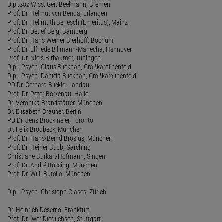
Dipl.Soz.Wiss. Gert Beelmann, Bremen
Prof. Dr. Helmut von Benda, Erlangen
Prof. Dr. Hellmuth Benesch (Emeritus), Mainz
Prof. Dr. Detlef Berg, Bamberg
Prof. Dr. Hans Werner Bierhoff, Bochum
Prof. Dr. Elfriede Billmann-Mahecha, Hannover
Prof. Dr. Niels Birbaumer, Tübingen
Dipl.-Psych. Claus Blickhan, Großkarolinenfeld
Dipl.-Psych. Daniela Blickhan, Großkarolinenfeld
PD Dr. Gerhard Blickle, Landau
Prof. Dr. Peter Borkenau, Halle
Dr. Veronika Brandstätter, München
Dr. Elisabeth Brauner, Berlin
PD Dr. Jens Brockmeier, Toronto
Dr. Felix Brodbeck, München
Prof. Dr. Hans-Bernd Brosius, München
Prof. Dr. Heiner Bubb, Garching
Christiane Burkart-Hofmann, Singen
Prof. Dr. André Büssing, München
Prof. Dr. Willi Butollo, München
Dipl.-Psych. Christoph Clases, Zürich
Dr. Heinrich Deserno, Frankfurt
Prof. Dr. Iwer Diedrichsen, Stuttgart