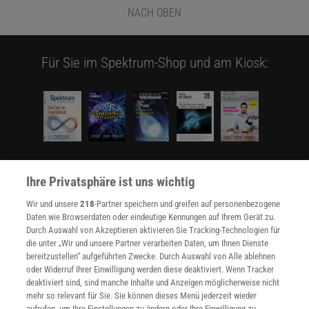
NACH OBEN
Für Sie im Spektrum-Shop und am Kiosk:
WEITERE NEUERSCHEINUNGEN
SPEKTRUM SHOP
Ihre Privatsphäre ist uns wichtig
Wir und unsere
218
-Partner speichern und greifen auf personenbezogene
Daten wie Browserdaten oder eindeutige Kennungen auf Ihrem Gerät zu.
Durch Auswahl von Akzeptieren aktivieren Sie Tracking-Technologien für
Spektrum
.de-Newsletter abonnieren
die unter „Wir und unsere Partner verarbeiten Daten, um Ihnen Dienste
bereitzustellen“ aufgeführten Zwecke. Durch Auswahl von Alle ablehnen
JETZT ANMELDEN!
oder Widerruf Ihrer Einwilligung werden diese deaktiviert. Wenn Tracker
deaktiviert sind, sind manche Inhalte und Anzeigen möglicherweise nicht
Sie können unsere Newsletter jederzeit wieder abbestellen. Infos zu unserem Umgang
mehr so relevant für Sie. Sie können dieses Menü jederzeit wieder
mit Ihren personenbezogenen Daten finden Sie in unserer
Datenschutzerklärung
.
aufrufen, um Ihre Einstellungen zu ändern oder Ihre Einwilligung zu