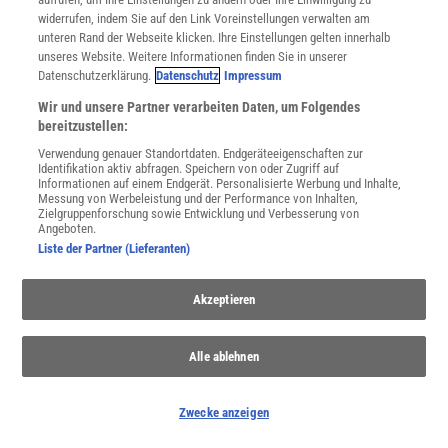
widerrufen, indem Sie auf den Link Voreinstellungen verwalten am
unteren Rand der Webseite klicken. Ihre Einstellungen gelten innerhalb
unseres Website. Weitere Informationen finden Sie in unserer
SERVICES
Datenschutzerklärung.
Datenschutz
Impressum
Newsletter
Wir und unsere Partner verarbeiten Daten, um Folgendes
Kontakt
bereitzustellen:
Spektrum Shop
Verwendung genauer Standortdaten. Endgeräteeigenschaften zur
Im Handel kaufen
Identifikation aktiv abfragen. Speichern von oder Zugriff auf
Presse
Informationen auf einem Endgerät. Personalisierte Werbung und Inhalte,
Messung von Werbeleistung und der Performance von Inhalten,
Verträge kündigen
Zielgruppenforschung sowie Entwicklung und Verbesserung von
Widerruf
Angeboten.
Liste der Partner (Lieferanten)
INFO
Mediadaten
Datenschutz
Akzeptieren
Nutzungsbedingungen
Cookie-Einstellungen
Alle ablehnen
Utiq verwalten
Nutzungsbasierte Onlinewerbung
Alle Artikel
Zwecke anzeigen
Impressum