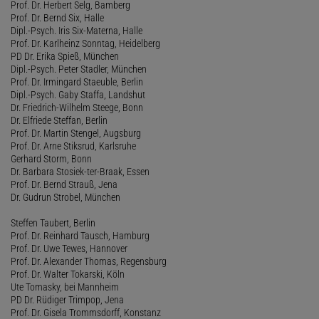
Prof. Dr. Herbert Selg, Bamberg
Prof. Dr. Bernd Six, Halle
Dipl.-Psych. Iris Six-Materna, Halle
Prof. Dr. Karlheinz Sonntag, Heidelberg
PD Dr. Erika Spieß, München
Dipl.-Psych. Peter Stadler, München
Prof. Dr. Irmingard Staeuble, Berlin
Dipl.-Psych. Gaby Staffa, Landshut
Dr. Friedrich-Wilhelm Steege, Bonn
Dr. Elfriede Steffan, Berlin
Prof. Dr. Martin Stengel, Augsburg
Prof. Dr. Arne Stiksrud, Karlsruhe
Gerhard Storm, Bonn
Dr. Barbara Stosiek-ter-Braak, Essen
Prof. Dr. Bernd Strauß, Jena
Dr. Gudrun Strobel, München
Steffen Taubert, Berlin
Prof. Dr. Reinhard Tausch, Hamburg
Prof. Dr. Uwe Tewes, Hannover
Prof. Dr. Alexander Thomas, Regensburg
Prof. Dr. Walter Tokarski, Köln
Ute Tomasky, bei Mannheim
PD Dr. Rüdiger Trimpop, Jena
Prof. Dr. Gisela Trommsdorff, Konstanz