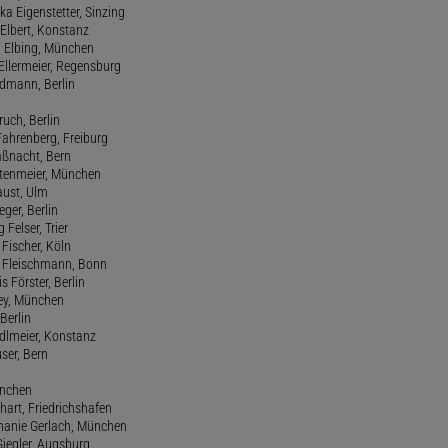
ka Eigenstetter, Sinzing
Elbert, Konstanz
d Elbing, München
Ellermeier, Regensburg
Erdmann, Berlin
ruch, Berlin
Fahrenberg, Freiburg
aßnacht, Bern
stenmeier, München
Faust, Ulm
eger, Berlin
 Felser, Trier
d Fischer, Köln
M. Fleischmann, Bonn
s Förster, Berlin
Frey, München
Berlin
edlmeier, Konstanz
user, Bern
ünchen
hart, Friedrichshafen
phanie Gerlach, München
Giegler, Augsburg