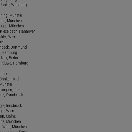
m Janke, Würzburg
nning, Münster
hube, München
 Keupp, München
 Kieselbach, Hannover
rchler, Wien
iel
einbeck, Dortmund
er, Hamburg
 Klix, Berlin
 H. Kluwe, Hamburg
nchen
Köhnken, Kiel
 Münster
Krampen, Trier
Kriz, Osnabrück
ngle, Innsbruck
ngle, Wien
amp, Mainz
ins, München
n Wins, München
 Langenmayr, Essen