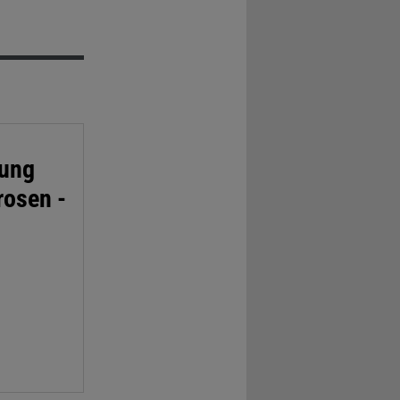
lung
rosen -