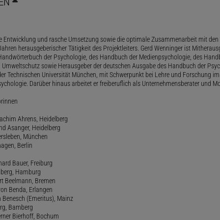
EN
le Entwicklung und rasche Umsetzung sowie die optimale Zusammenarbeit mit den 
ahren herausgeberischer Tätigkeit des Projektleiters. Gerd Wenninger ist Mitheraus
andwörterbuch der Psychologie, des Handbuch der Medienpsychologie, des Handb
 Umweltschutz sowie Herausgeber der deutschen Ausgabe des Handbuch der Psycho
der Technischen Universität München, mit Schwerpunkt bei Lehre und Forschung im
ychologie. Darüber hinaus arbeitet er freiberuflich als Unternehmensberater und Mo
orinnen
oachim Ahrens, Heidelberg
and Asanger, Heidelberg
ersleben, München
agen, Berlin
hard Bauer, Freiburg
amberg, Hamburg
ert Beelmann, Bremen
 von Benda, Erlangen
h Benesch (Emeritus), Mainz
Berg, Bamberg
erner Bierhoff, Bochum