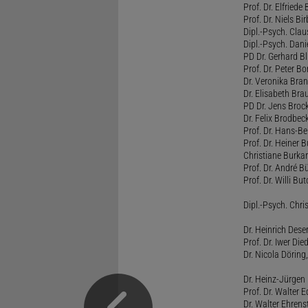
Prof. Dr. Elfrie
Prof. Dr. Niels B
Dipl.-Psych. Clau
Dipl.-Psych. Dani
PD Dr. Gerhard Bl
Prof. Dr. Peter B
Dr. Veronika Bra
Dr. Elisabeth Brau
PD Dr. Jens Broc
Dr. Felix Brodbe
Prof. Dr. Hans-B
Prof. Dr. Heiner 
Christiane Burka
Prof. Dr. André 
Prof. Dr. Willi Bu
Dipl.-Psych. Chri
Dr. Heinrich Dese
Prof. Dr. Iwer Die
Dr. Nicola Döring
Dr. Heinz-Jürgen
Prof. Dr. Walter
Dr. Walter Ehren