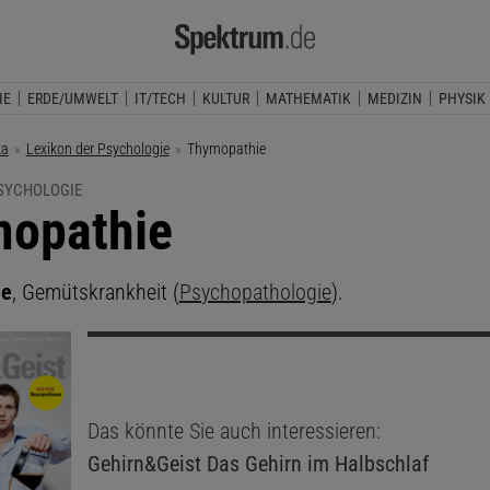
IE
ERDE/UMWELT
IT/TECH
KULTUR
MATHEMATIK
MEDIZIN
PHYSIK
ka
Lexikon der Psychologie
Aktuelle Seite:
Thymopathie
PSYCHOLOGIE
opathie
ie
, Gemütskrankheit (
Psychopathologie
).
Das könnte Sie auch interessieren:
Gehirn&Geist
Das Gehirn im Halbschlaf