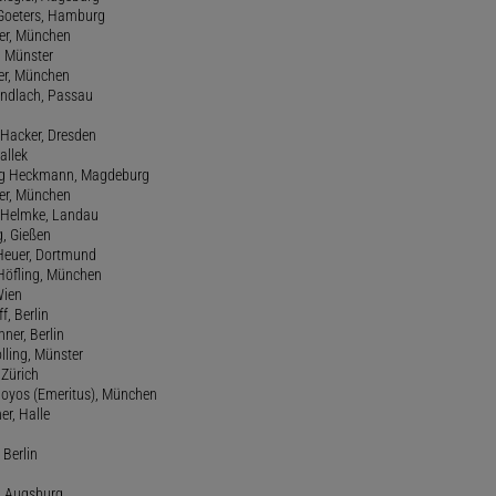
 Goeters, Hamburg
er, München
 Münster
ter, München
Gundlach, Passau
d Hacker, Dresden
allek
ang Heckmann, Magdeburg
ller, München
s Helmke, Landau
g, Gießen
 Heuer, Dortmund
d Höfling, München
Wien
f, Berlin
ner, Berlin
olling, Münster
 Zürich
 Hoyos (Emeritus), München
er, Halle
 Berlin
e, Augsburg