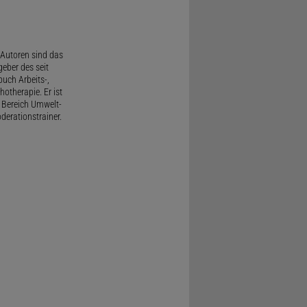
Autoren sind das
geber des seit
uch Arbeits-,
therapie. Er ist
 Bereich Umwelt-
derationstrainer.