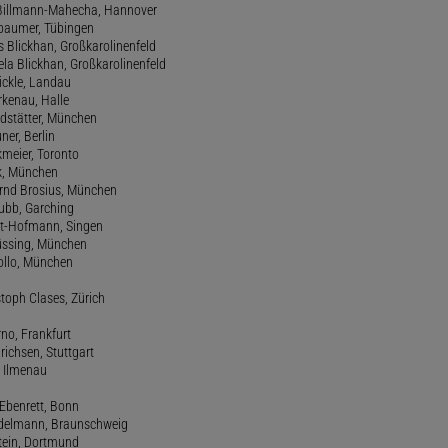
de Billmann-Mahecha, Hannover
irbaumer, Tübingen
s Blickhan, Großkarolinenfeld
ela Blickhan, Großkarolinenfeld
ickle, Landau
orkenau, Halle
ndstätter, München
ner, Berlin
kmeier, Toronto
ck, München
ernd Brosius, München
Bubb, Garching
rt-Hofmann, Singen
Büssing, München
tollo, München
stoph Clases, Zürich
rno, Frankfurt
drichsen, Stuttgart
, Ilmenau
 Ebenrett, Bonn
 Edelmann, Braunschweig
stein, Dortmund