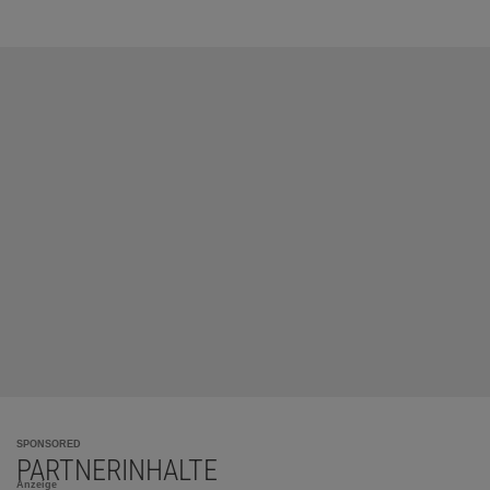
SPONSORED
PARTNERINHALTE
Anzeige