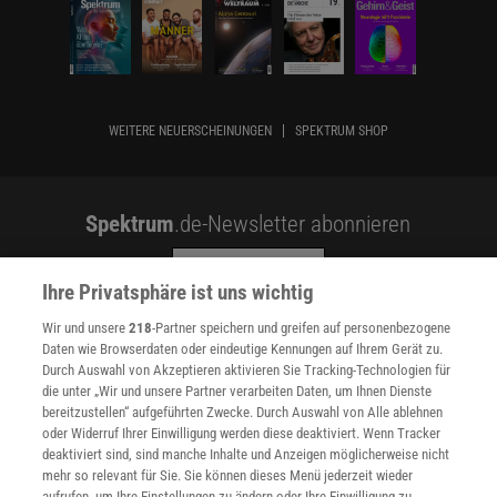
WEITERE NEUERSCHEINUNGEN
SPEKTRUM SHOP
Spektrum
.de-Newsletter abonnieren
JETZT ANMELDEN!
Ihre Privatsphäre ist uns wichtig
Sie können unsere Newsletter jederzeit wieder abbestellen. Infos zu unserem Umgang
Wir und unsere
218
-Partner speichern und greifen auf personenbezogene
mit Ihren personenbezogenen Daten finden Sie in unserer
Datenschutzerklärung
.
Daten wie Browserdaten oder eindeutige Kennungen auf Ihrem Gerät zu.
Durch Auswahl von Akzeptieren aktivieren Sie Tracking-Technologien für
die unter „Wir und unsere Partner verarbeiten Daten, um Ihnen Dienste
bereitzustellen“ aufgeführten Zwecke. Durch Auswahl von Alle ablehnen
SERVICES
oder Widerruf Ihrer Einwilligung werden diese deaktiviert. Wenn Tracker
Newsletter
deaktiviert sind, sind manche Inhalte und Anzeigen möglicherweise nicht
Kontakt
mehr so relevant für Sie. Sie können dieses Menü jederzeit wieder
Spektrum Shop
aufrufen, um Ihre Einstellungen zu ändern oder Ihre Einwilligung zu