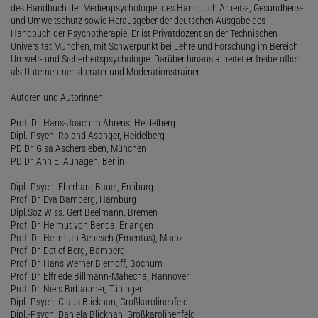
des Handbuch der Medienpsychologie, des Handbuch Arbeits-, Gesundheits-
und Umweltschutz sowie Herausgeber der deutschen Ausgabe des
Handbuch der Psychotherapie. Er ist Privatdozent an der Technischen
Universität München, mit Schwerpunkt bei Lehre und Forschung im Bereich
Umwelt- und Sicherheitspsychologie. Darüber hinaus arbeitet er freiberuflich
als Unternehmensberater und Moderationstrainer.
Autoren und Autorinnen
Prof. Dr. Hans-Joachim Ahrens, Heidelberg
Dipl.-Psych. Roland Asanger, Heidelberg
PD Dr. Gisa Aschersleben, München
PD Dr. Ann E. Auhagen, Berlin
Dipl.-Psych. Eberhard Bauer, Freiburg
Prof. Dr. Eva Bamberg, Hamburg
Dipl.Soz.Wiss. Gert Beelmann, Bremen
Prof. Dr. Helmut von Benda, Erlangen
Prof. Dr. Hellmuth Benesch (Emeritus), Mainz
Prof. Dr. Detlef Berg, Bamberg
Prof. Dr. Hans Werner Bierhoff, Bochum
Prof. Dr. Elfriede Billmann-Mahecha, Hannover
Prof. Dr. Niels Birbaumer, Tübingen
Dipl.-Psych. Claus Blickhan, Großkarolinenfeld
Dipl.-Psych. Daniela Blickhan, Großkarolinenfeld