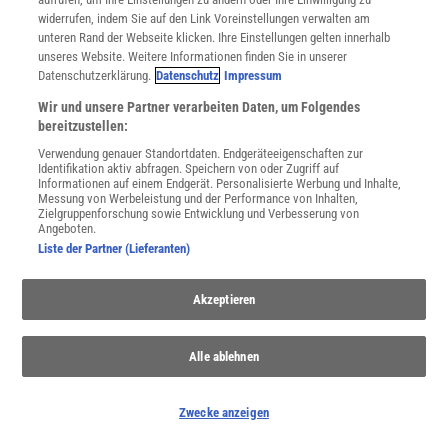
Im Handel kaufen
widerrufen, indem Sie auf den Link Voreinstellungen verwalten am
unteren Rand der Webseite klicken. Ihre Einstellungen gelten innerhalb
Presse
unseres Website. Weitere Informationen finden Sie in unserer
Verträge kündigen
Datenschutzerklärung.
Datenschutz
Impressum
INFO
Wir und unsere Partner verarbeiten Daten, um Folgendes
Mediadaten
bereitzustellen:
Datenschutz
Verwendung genauer Standortdaten. Endgeräteeigenschaften zur
Nutzungsbedingungen
Identifikation aktiv abfragen. Speichern von oder Zugriff auf
Cookie-Einstellungen
Informationen auf einem Endgerät. Personalisierte Werbung und Inhalte,
Messung von Werbeleistung und der Performance von Inhalten,
Utiq verwalten
Zielgruppenforschung sowie Entwicklung und Verbesserung von
Nutzungsbasierte Onlinewerbung
Angeboten.
Alle Artikel
Liste der Partner (Lieferanten)
Impressum
Akzeptieren
WEITERE ANGEBOTE
Angebote für Schulen
Angebote für Institutionen
Alle ablehnen
Sprachen lernen mit Gymglish
Lexika
Zwecke anzeigen
Für Spektrum schreiben
Zugänglichkeitserklärung