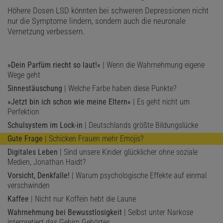
Höhere Dosen LSD könnten bei schweren Depressionen nicht
nur die Symptome lindern, sondern auch die neuronale
Vernetzung verbessern.
»Dein Parfüm riecht so laut!«
| Wenn die Wahrnehmung eigene
Wege geht
Sinnestäuschung
| Welche Farbe haben diese Punkte?
»Jetzt bin ich schon wie meine Eltern«
| Es geht nicht um
Perfektion
Schulsystem im Lock-in
| Deutschlands größte Bildungslücke
Gute Frage
| Schicken Frauen mehr Emojis?
Digitales Leben
| Sind unsere Kinder glücklicher ohne soziale
Medien, Jonathan Haidt?
Vorsicht, Denkfalle!
| Warum psychologische Effekte auf einmal
verschwinden
Kaffee
| Nicht nur Koffein hebt die Laune
Wahrnehmung bei Bewusstlosigkeit
| Selbst unter Narkose
interpretiert das Gehirn Gehörtes