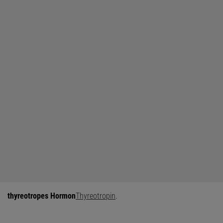
thyreotropes Hormon
Thyreotropin
.