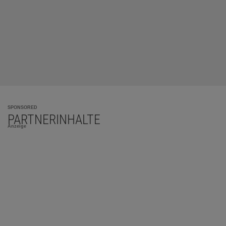
SPONSORED
PARTNERINHALTE
Anzeige