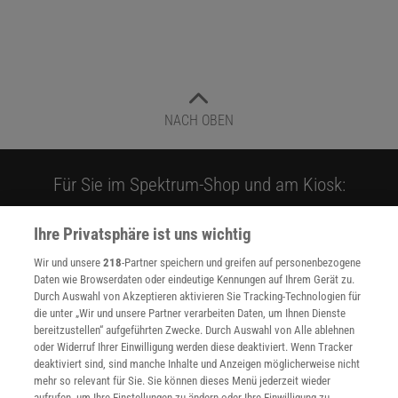
NACH OBEN
Für Sie im Spektrum-Shop und am Kiosk:
Ihre Privatsphäre ist uns wichtig
Wir und unsere
218
-Partner speichern und greifen auf personenbezogene
Daten wie Browserdaten oder eindeutige Kennungen auf Ihrem Gerät zu.
Durch Auswahl von Akzeptieren aktivieren Sie Tracking-Technologien für
die unter „Wir und unsere Partner verarbeiten Daten, um Ihnen Dienste
bereitzustellen“ aufgeführten Zwecke. Durch Auswahl von Alle ablehnen
WEITERE NEUERSCHEINUNGEN
SPEKTRUM SHOP
oder Widerruf Ihrer Einwilligung werden diese deaktiviert. Wenn Tracker
deaktiviert sind, sind manche Inhalte und Anzeigen möglicherweise nicht
mehr so relevant für Sie. Sie können dieses Menü jederzeit wieder
aufrufen, um Ihre Einstellungen zu ändern oder Ihre Einwilligung zu