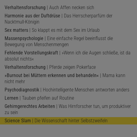
Verhaltensforschung
| Auch Affen necken sich
Harmonie aus der Duftdrüse
| Das Herrscherparfüm der
Nacktmull-Königin
Sex matters
| So klappt es mit dem Sex im Urlaub
Massenpsychologie
| Eine einfache Regel beeinflusst die
Bewegung von Menschenmengen
Fehlende Vorstellungskraft
| »Wenn ich die Augen schließe, ist da
absolut nichts«
Verhaltensforschung
| Pferde zeigen Pokerface
»Burnout bei Müttern erkennen und behandeln«
| Mama kann
nicht mehr
Psychodiagnostik
| Hochintelligente Menschen antworten anders
Lernen
| Tauben pfeifen auf Routine
Gehirngerechtes Arbeiten
| Was Hirnforscher tun, um produktiver
zu sein
Science Slam
| Die Wissenschaft hinter Selbstzweifeln