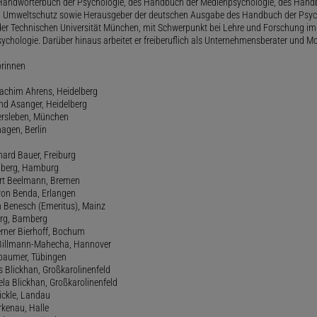
andwörterbuch der Psychologie, des Handbuch der Medienpsychologie, des Handb
 Umweltschutz sowie Herausgeber der deutschen Ausgabe des Handbuch der Psycho
der Technischen Universität München, mit Schwerpunkt bei Lehre und Forschung im
ychologie. Darüber hinaus arbeitet er freiberuflich als Unternehmensberater und Mo
orinnen
oachim Ahrens, Heidelberg
and Asanger, Heidelberg
ersleben, München
agen, Berlin
hard Bauer, Freiburg
amberg, Hamburg
ert Beelmann, Bremen
 von Benda, Erlangen
h Benesch (Emeritus), Mainz
Berg, Bamberg
erner Bierhoff, Bochum
de Billmann-Mahecha, Hannover
irbaumer, Tübingen
s Blickhan, Großkarolinenfeld
ela Blickhan, Großkarolinenfeld
ickle, Landau
orkenau, Halle