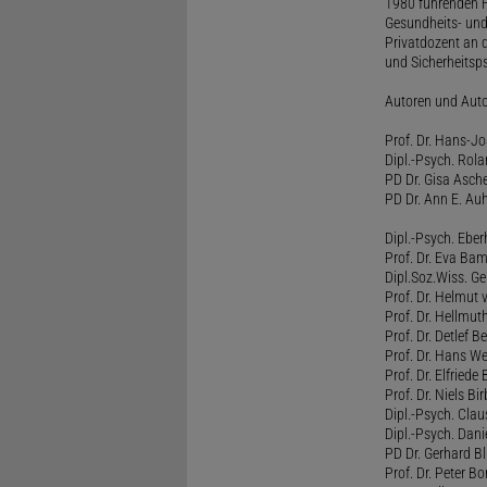
1980 führenden H
Gesundheits- und
Privatdozent an 
und Sicherheitsps
Autoren und Aut
Prof. Dr. Hans-J
Dipl.-Psych. Rol
PD Dr. Gisa Asch
PD Dr. Ann E. Auh
Dipl.-Psych. Eber
Prof. Dr. Eva B
Dipl.Soz.Wiss. G
Prof. Dr. Helmut
Prof. Dr. Hellmut
Prof. Dr. Detlef 
Prof. Dr. Hans W
Prof. Dr. Elfrie
Prof. Dr. Niels B
Dipl.-Psych. Clau
Dipl.-Psych. Dani
PD Dr. Gerhard Bl
Prof. Dr. Peter B