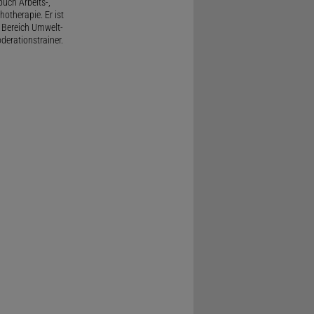
uch Arbeits-,
therapie. Er ist
 Bereich Umwelt-
derationstrainer.