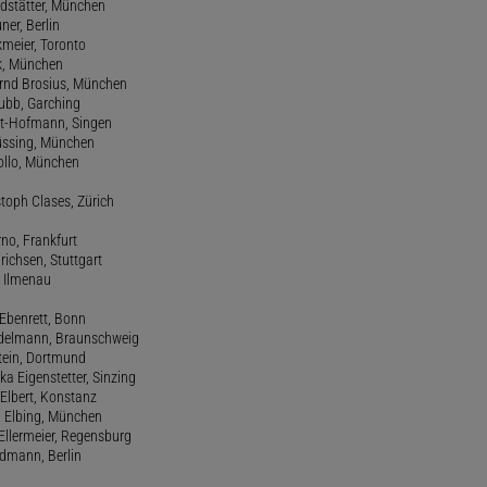
ndstätter, München
ner, Berlin
kmeier, Toronto
ck, München
ernd Brosius, München
Bubb, Garching
rt-Hofmann, Singen
Büssing, München
tollo, München
stoph Clases, Zürich
rno, Frankfurt
drichsen, Stuttgart
, Ilmenau
 Ebenrett, Bonn
 Edelmann, Braunschweig
stein, Dortmund
ka Eigenstetter, Sinzing
Elbert, Konstanz
d Elbing, München
Ellermeier, Regensburg
Erdmann, Berlin