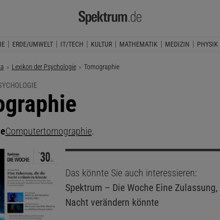
IE
ERDE/UMWELT
IT/TECH
KULTUR
MATHEMATIK
MEDIZIN
PHYSIK
ka
Lexikon der Psychologie
Aktuelle Seite:
Tomographie
PSYCHOLOGIE
graphie
ie
Computertomographie
.
Das könnte Sie auch interessieren:
Spektrum – Die Woche
Eine Zulassung, 
Nacht verändern könnte