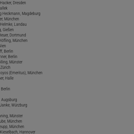
d Hacker, Dresden
allek
ang Heckmann, Magdeburg
ller, München
s Helmke, Landau
g, Gießen
 Heuer, Dortmund
d Höfling, München
Wien
f, Berlin
ner, Berlin
olling, Münster
 Zürich
 Hoyos (Emeritus), München
er, Halle
 Berlin
e, Augsburg
m Janke, Würzburg
nning, Münster
hube, München
 Keupp, München
 Kieselbach, Hannover