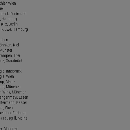
rchler, Wien
iel
einbeck, Dortmund
er, Hamburg
 Klix, Berlin
 H. Kluwe, Hamburg
nchen
Köhnken, Kiel
 Münster
Krampen, Trier
Kriz, Osnabrück
ngle, Innsbruck
ngle, Wien
amp, Mainz
ins, München
n Wins, München
 Langenmayr, Essen
antermann, Kassel
as, Wien
Lucadou, Freiburg
-Krausgrill, Mainz
ier, München