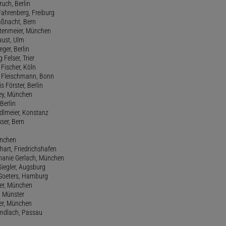
ruch, Berlin
Fahrenberg, Freiburg
aßnacht, Bern
stenmeier, München
Faust, Ulm
eger, Berlin
 Felser, Trier
d Fischer, Köln
M. Fleischmann, Bonn
s Förster, Berlin
Frey, München
Berlin
edlmeier, Konstanz
user, Bern
ünchen
hart, Friedrichshafen
phanie Gerlach, München
Giegler, Augsburg
 Goeters, Hamburg
er, München
 Münster
ter, München
Gundlach, Passau