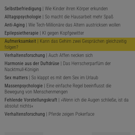
Selbstbefriedigung
| Wie Kinder ihren Körper erkunden
Alltagspsychologie
| So macht die Hausarbeit mehr Spaß
Anti-Aging
| Wie Tech-Millionäre das Altern austricksen wollen
Epilepsietherapie
| KI gegen Kopfgewitter
Aufmerksamkeit
| Kann das Gehirn zwei Gesprächen gleichzeitig
folgen?
Verhaltensforschung
| Auch Affen necken sich
Harmonie aus der Duftdrüse
| Das Herrscherparfüm der
Nacktmull-Königin
Sex matters
| So klappt es mit dem Sex im Urlaub
Massenpsychologie
| Eine einfache Regel beeinflusst die
Bewegung von Menschenmengen
Fehlende Vorstellungskraft
| »Wenn ich die Augen schließe, ist da
absolut nichts«
Verhaltensforschung
| Pferde zeigen Pokerface