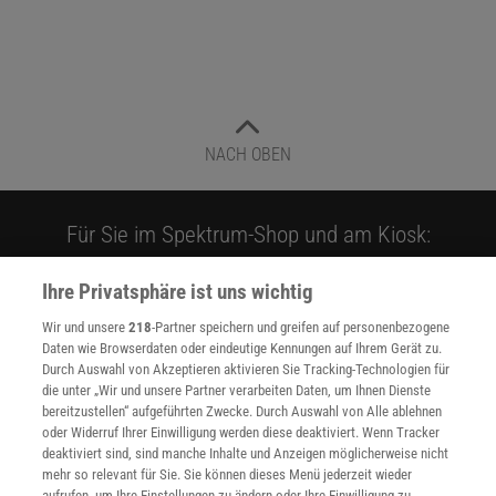
NACH OBEN
Für Sie im Spektrum-Shop und am Kiosk:
Ihre Privatsphäre ist uns wichtig
Wir und unsere
218
-Partner speichern und greifen auf personenbezogene
Daten wie Browserdaten oder eindeutige Kennungen auf Ihrem Gerät zu.
Durch Auswahl von Akzeptieren aktivieren Sie Tracking-Technologien für
die unter „Wir und unsere Partner verarbeiten Daten, um Ihnen Dienste
bereitzustellen“ aufgeführten Zwecke. Durch Auswahl von Alle ablehnen
WEITERE NEUERSCHEINUNGEN
SPEKTRUM SHOP
oder Widerruf Ihrer Einwilligung werden diese deaktiviert. Wenn Tracker
deaktiviert sind, sind manche Inhalte und Anzeigen möglicherweise nicht
mehr so relevant für Sie. Sie können dieses Menü jederzeit wieder
aufrufen, um Ihre Einstellungen zu ändern oder Ihre Einwilligung zu