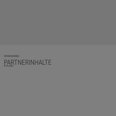
SPONSORED
PARTNERINHALTE
Anzeige