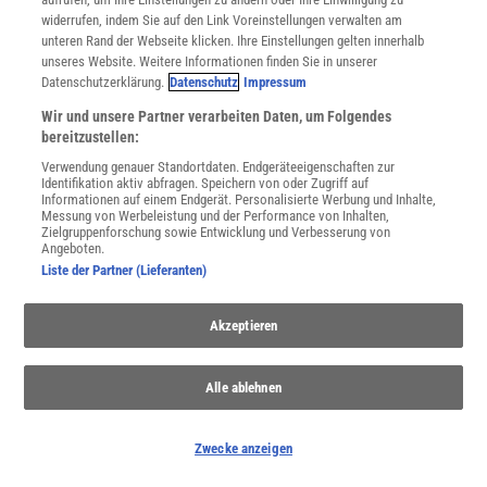
Spektrum
.de-Newsletter abonnieren
widerrufen, indem Sie auf den Link Voreinstellungen verwalten am
unteren Rand der Webseite klicken. Ihre Einstellungen gelten innerhalb
JETZT ANMELDEN!
unseres Website. Weitere Informationen finden Sie in unserer
Datenschutzerklärung.
Datenschutz
Impressum
Sie können unsere Newsletter jederzeit wieder abbestellen. Infos zu unserem Umgang
Wir und unsere Partner verarbeiten Daten, um Folgendes
mit Ihren personenbezogenen Daten finden Sie in unserer
Datenschutzerklärung
.
bereitzustellen:
Verwendung genauer Standortdaten. Endgeräteeigenschaften zur
Identifikation aktiv abfragen. Speichern von oder Zugriff auf
Informationen auf einem Endgerät. Personalisierte Werbung und Inhalte,
SERVICES
Messung von Werbeleistung und der Performance von Inhalten,
Newsletter
Zielgruppenforschung sowie Entwicklung und Verbesserung von
Angeboten.
Kontakt
Liste der Partner (Lieferanten)
Spektrum Shop
Im Handel kaufen
Presse
Akzeptieren
Verträge kündigen
Widerruf
Alle ablehnen
INFO
Mediadaten
Zwecke anzeigen
Datenschutz
Nutzungsbedingungen