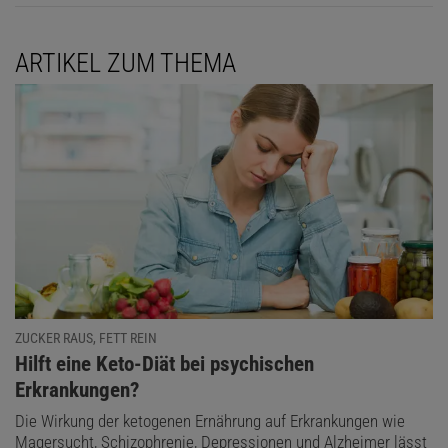
ARTIKEL ZUM THEMA
ZUCKER RAUS, FETT REIN
:
Hilft eine Keto-Diät bei psychischen
Erkrankungen?
Die Wirkung der ketogenen Ernährung auf Erkrankungen wie
Magersucht, Schizophrenie, Depressionen und Alzheimer lässt