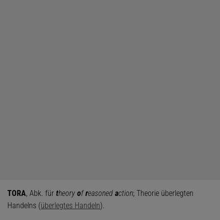
TORA
, Abk. für
t
heory
o
f
r
easoned
a
ction
; Theorie überlegten
Handelns (
überlegtes Handeln
).