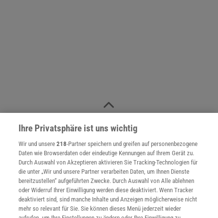
NACH OBEN
Ihre Privatsphäre ist uns wichtig
Wir und unsere
218
-Partner speichern und greifen auf personenbezogene
Für Sie im Spektrum-Shop und am Kiosk:
Daten wie Browserdaten oder eindeutige Kennungen auf Ihrem Gerät zu.
Durch Auswahl von Akzeptieren aktivieren Sie Tracking-Technologien für
die unter „Wir und unsere Partner verarbeiten Daten, um Ihnen Dienste
bereitzustellen“ aufgeführten Zwecke. Durch Auswahl von Alle ablehnen
oder Widerruf Ihrer Einwilligung werden diese deaktiviert. Wenn Tracker
deaktiviert sind, sind manche Inhalte und Anzeigen möglicherweise nicht
mehr so relevant für Sie. Sie können dieses Menü jederzeit wieder
aufrufen, um Ihre Einstellungen zu ändern oder Ihre Einwilligung zu