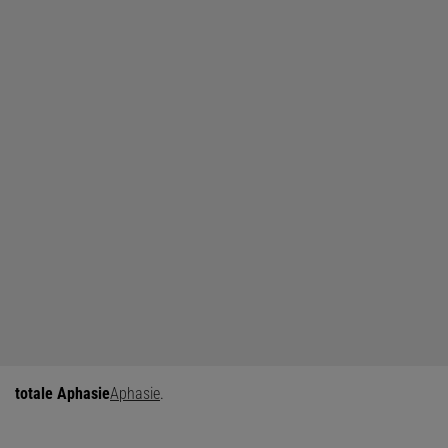
totale Aphasie
Aphasie
.