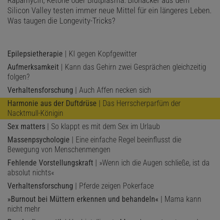
Silicon Valley testen immer neue Mittel für ein längeres Leben.
Was taugen die Longevity-Tricks?
Epilepsietherapie
| KI gegen Kopfgewitter
Aufmerksamkeit
| Kann das Gehirn zwei Gesprächen gleichzeitig
folgen?
Verhaltensforschung
| Auch Affen necken sich
Harmonie aus der Duftdrüse
| Das Herrscherparfüm der
Nacktmull-Königin
Sex matters
| So klappt es mit dem Sex im Urlaub
Massenpsychologie
| Eine einfache Regel beeinflusst die
Bewegung von Menschenmengen
Fehlende Vorstellungskraft
| »Wenn ich die Augen schließe, ist da
absolut nichts«
Verhaltensforschung
| Pferde zeigen Pokerface
»Burnout bei Müttern erkennen und behandeln«
| Mama kann
nicht mehr