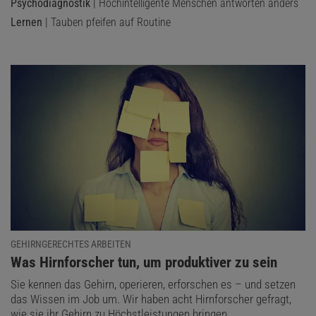
Psychodiagnostik
| Hochintelligente Menschen antworten anders
Lernen
| Tauben pfeifen auf Routine
GEHIRNGERECHTES ARBEITEN
:
Was Hirnforscher tun, um produktiver zu sein
Sie kennen das Gehirn, operieren, erforschen es – und setzen
das Wissen im Job um. Wir haben acht Hirnforscher gefragt,
wie sie ihr Gehirn zu Höchstleistungen bringen.