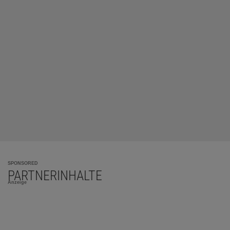
SPONSORED
PARTNERINHALTE
Anzeige