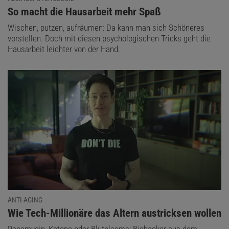
:
So macht die Hausarbeit mehr Spaß
Wischen, putzen, aufräumen: Da kann man sich Schöneres
vorstellen. Doch mit diesen psychologischen Tricks geht die
Hausarbeit leichter von der Hand.
ANTI-AGING
:
Wie Tech-Millionäre das Altern austricksen wollen
Rapamycin, Ketone oder Blutplasma: Biohacker aus dem