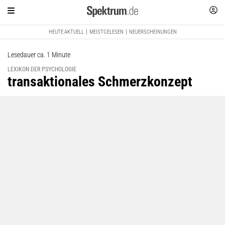
HEUTE AKTUELL
MEISTGELESEN
NEUERSCHEINUNGEN
Lesedauer ca. 1 Minute
LEXIKON DER PSYCHOLOGIE
:
transaktionales Schmerzkonzept