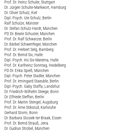
Prof. Dr. Heinz Schuler, Stuttgart
Dr. Jürgen Schulte-Markwort, Hamburg
Dr. Oliver Schulz, Kiel
Dipl.-Psych. Ute Schulz, Berlin
Ralf Schulze, Münster
Dr. Stefan Schulz-Hardt, München
PD Dr. Beate Schuster, München
Prof. Dr. Ralf Schwarzer, Berlin
Dr. Bärbel Schwertfeger, München
Prof. Dr. Herbert Selg, Bamberg
Prof. Dr. Bernd Six, Halle
Dipl.-Psych. Iris Six-Materna, Halle
Prof. Dr. Karlheinz Sonntag, Heidelberg
PD Dr. Erika Spieß, München
Dipl.-Psych. Peter Stadler, München
Prof. Dr. Irmingard Staeuble, Berlin
Dipl.-Psych. Gaby Staffa, Landshut
Dr. Friedrich-Wilhelm Steege, Bonn
Dr. Elfriede Steffan, Berlin
Prof. Dr. Martin Stengel, Augsburg
Prof. Dr. Arne Stiksrud, Karlsruhe
Gerhard Storm, Bonn
Dr. Barbara Stosiek-ter-Braak, Essen
Prof. Dr. Bernd Strauß, Jena
Dr. Gudrun Strobel, München