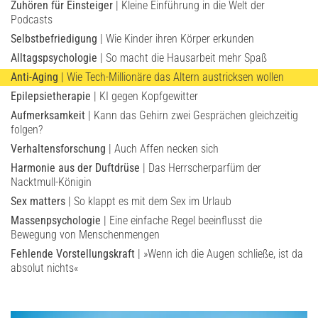
Zuhören für Einsteiger
| Kleine Einführung in die Welt der
Podcasts
Selbstbefriedigung
| Wie Kinder ihren Körper erkunden
Alltagspsychologie
| So macht die Hausarbeit mehr Spaß
Anti-Aging
| Wie Tech-Millionäre das Altern austricksen wollen
Epilepsietherapie
| KI gegen Kopfgewitter
Aufmerksamkeit
| Kann das Gehirn zwei Gesprächen gleichzeitig
folgen?
Verhaltensforschung
| Auch Affen necken sich
Harmonie aus der Duftdrüse
| Das Herrscherparfüm der
Nacktmull-Königin
Sex matters
| So klappt es mit dem Sex im Urlaub
Massenpsychologie
| Eine einfache Regel beeinflusst die
Bewegung von Menschenmengen
Fehlende Vorstellungskraft
| »Wenn ich die Augen schließe, ist da
absolut nichts«