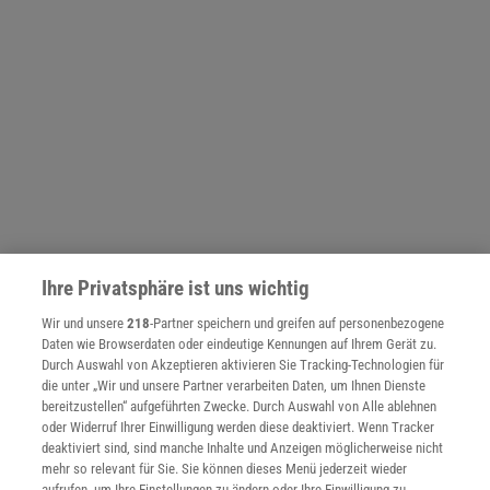
Ihre Privatsphäre ist uns wichtig
Wir und unsere
218
-Partner speichern und greifen auf personenbezogene
NACH OBEN
Daten wie Browserdaten oder eindeutige Kennungen auf Ihrem Gerät zu.
Durch Auswahl von Akzeptieren aktivieren Sie Tracking-Technologien für
die unter „Wir und unsere Partner verarbeiten Daten, um Ihnen Dienste
bereitzustellen“ aufgeführten Zwecke. Durch Auswahl von Alle ablehnen
Für Sie im Spektrum-Shop und am Kiosk:
oder Widerruf Ihrer Einwilligung werden diese deaktiviert. Wenn Tracker
deaktiviert sind, sind manche Inhalte und Anzeigen möglicherweise nicht
mehr so relevant für Sie. Sie können dieses Menü jederzeit wieder
aufrufen, um Ihre Einstellungen zu ändern oder Ihre Einwilligung zu