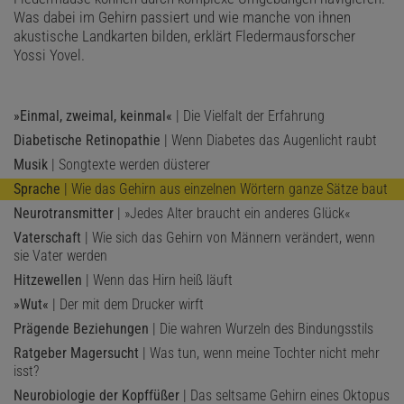
Was dabei im Gehirn passiert und wie manche von ihnen
akustische Landkarten bilden, erklärt Fledermausforscher
Yossi Yovel.
»Einmal, zweimal, keinmal«
| Die Vielfalt der Erfahrung
Diabetische Retinopathie
| Wenn Diabetes das Augenlicht raubt
Musik
| Songtexte werden düsterer
Sprache
| Wie das Gehirn aus einzelnen Wörtern ganze Sätze baut
Neurotransmitter
| »Jedes Alter braucht ein anderes Glück«
Vaterschaft
| Wie sich das Gehirn von Männern verändert, wenn
sie Vater werden
Hitzewellen
| Wenn das Hirn heiß läuft
»Wut«
| Der mit dem Drucker wirft
Prägende Beziehungen
| Die wahren Wurzeln des Bindungsstils
Ratgeber Magersucht
| Was tun, wenn meine Tochter nicht mehr
isst?
Neurobiologie der Kopffüßer
| Das seltsame Gehirn eines Oktopus