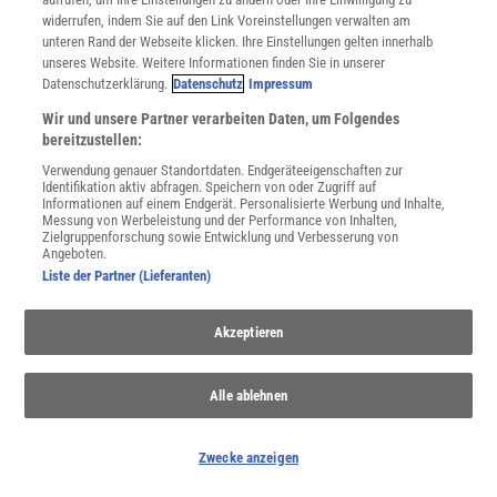
widerrufen, indem Sie auf den Link Voreinstellungen verwalten am
unteren Rand der Webseite klicken. Ihre Einstellungen gelten innerhalb
unseres Website. Weitere Informationen finden Sie in unserer
Datenschutzerklärung.
Datenschutz
Impressum
WEITERE NEUERSCHEINUNGEN
SPEKTRUM SHOP
Wir und unsere Partner verarbeiten Daten, um Folgendes
bereitzustellen:
Verwendung genauer Standortdaten. Endgeräteeigenschaften zur
Identifikation aktiv abfragen. Speichern von oder Zugriff auf
Spektrum
.de-Newsletter abonnieren
Informationen auf einem Endgerät. Personalisierte Werbung und Inhalte,
Messung von Werbeleistung und der Performance von Inhalten,
Zielgruppenforschung sowie Entwicklung und Verbesserung von
JETZT ANMELDEN!
Angeboten.
Liste der Partner (Lieferanten)
Sie können unsere Newsletter jederzeit wieder abbestellen. Infos zu unserem Umgang
mit Ihren personenbezogenen Daten finden Sie in unserer
Datenschutzerklärung
.
Akzeptieren
Alle ablehnen
SERVICES
Newsletter
Kontakt
Zwecke anzeigen
Spektrum Shop
Im Handel kaufen