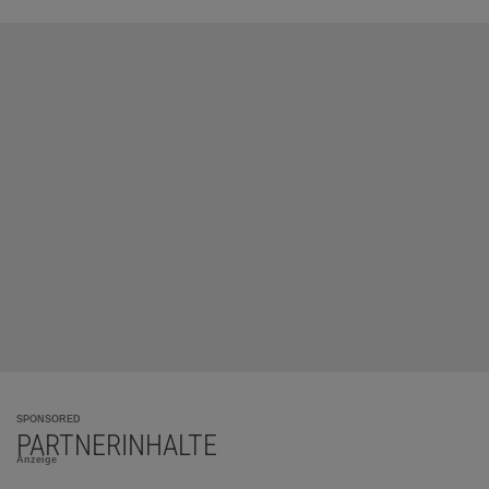
SPONSORED
PARTNERINHALTE
Anzeige