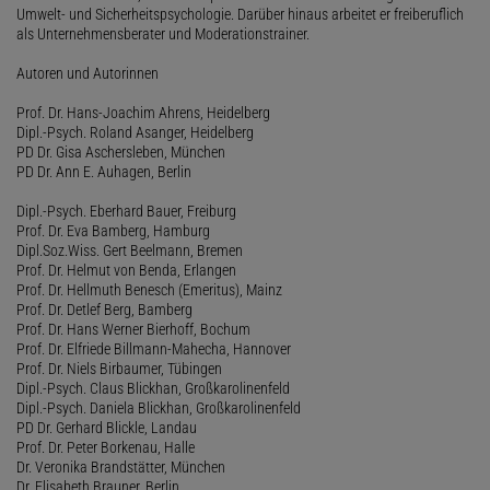
Umwelt- und Sicherheitspsychologie. Darüber hinaus arbeitet er freiberuflich
als Unternehmensberater und Moderationstrainer.
Autoren und Autorinnen
Prof. Dr. Hans-Joachim Ahrens, Heidelberg
Dipl.-Psych. Roland Asanger, Heidelberg
PD Dr. Gisa Aschersleben, München
PD Dr. Ann E. Auhagen, Berlin
Dipl.-Psych. Eberhard Bauer, Freiburg
Prof. Dr. Eva Bamberg, Hamburg
Dipl.Soz.Wiss. Gert Beelmann, Bremen
Prof. Dr. Helmut von Benda, Erlangen
Prof. Dr. Hellmuth Benesch (Emeritus), Mainz
Prof. Dr. Detlef Berg, Bamberg
Prof. Dr. Hans Werner Bierhoff, Bochum
Prof. Dr. Elfriede Billmann-Mahecha, Hannover
Prof. Dr. Niels Birbaumer, Tübingen
Dipl.-Psych. Claus Blickhan, Großkarolinenfeld
Dipl.-Psych. Daniela Blickhan, Großkarolinenfeld
PD Dr. Gerhard Blickle, Landau
Prof. Dr. Peter Borkenau, Halle
Dr. Veronika Brandstätter, München
Dr. Elisabeth Brauner, Berlin