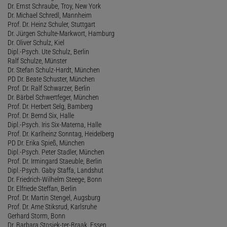
Dr. Ernst Schraube, Troy, New York
Dr. Michael Schredl, Mannheim
Prof. Dr. Heinz Schuler, Stuttgart
Dr. Jürgen Schulte-Markwort, Hamburg
Dr. Oliver Schulz, Kiel
Dipl.-Psych. Ute Schulz, Berlin
Ralf Schulze, Münster
Dr. Stefan Schulz-Hardt, München
PD Dr. Beate Schuster, München
Prof. Dr. Ralf Schwarzer, Berlin
Dr. Bärbel Schwertfeger, München
Prof. Dr. Herbert Selg, Bamberg
Prof. Dr. Bernd Six, Halle
Dipl.-Psych. Iris Six-Materna, Halle
Prof. Dr. Karlheinz Sonntag, Heidelberg
PD Dr. Erika Spieß, München
Dipl.-Psych. Peter Stadler, München
Prof. Dr. Irmingard Staeuble, Berlin
Dipl.-Psych. Gaby Staffa, Landshut
Dr. Friedrich-Wilhelm Steege, Bonn
Dr. Elfriede Steffan, Berlin
Prof. Dr. Martin Stengel, Augsburg
Prof. Dr. Arne Stiksrud, Karlsruhe
Gerhard Storm, Bonn
Dr. Barbara Stosiek-ter-Braak, Essen