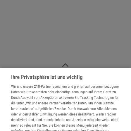
NACH OBEN
Ihre Privatsphäre ist uns wichtig
Wir und unsere
218
-Partner speichern und greifen auf personenbezogene
Daten wie Browserdaten oder eindeutige Kennungen auf Ihrem Gerät zu.
Für Sie im Spektrum-Shop und am Kiosk:
Durch Auswahl von Akzeptieren aktivieren Sie Tracking-Technologien für
die unter „Wir und unsere Partner verarbeiten Daten, um Ihnen Dienste
bereitzustellen“ aufgeführten Zwecke. Durch Auswahl von Alle ablehnen
oder Widerruf Ihrer Einwilligung werden diese deaktiviert. Wenn Tracker
deaktiviert sind, sind manche Inhalte und Anzeigen möglicherweise nicht
mehr so relevant für Sie. Sie können dieses Menü jederzeit wieder
aufrufen, um Ihre Einstellungen zu ändern oder Ihre Einwilligung zu