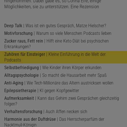
hingenommen. Dabei gäbe es, so Corina Elfe, einige
Möglichkeiten, sie zu unterstützen. Eine Rezension
Deep Talk
| Was ist ein gutes Gespräch, Matze Hielscher?
Motivforschung
| Warum so viele Menschen Podcasts lieben
Zucker raus, Fett rein
| Hilft eine Keto-Diät bei psychischen
Erkrankungen?
Zuhören für Einsteiger
| Kleine Einführung in die Welt der
Podcasts
Selbstbefriedigung
| Wie Kinder ihren Körper erkunden
Alltagspsychologie
| So macht die Hausarbeit mehr Spaß
Anti-Aging
| Wie Tech-Millionäre das Altern austricksen wollen
Epilepsietherapie
| KI gegen Kopfgewitter
Aufmerksamkeit
| Kann das Gehirn zwei Gesprächen gleichzeitig
folgen?
Verhaltensforschung
| Auch Affen necken sich
Harmonie aus der Duftdrüse
| Das Herrscherparfüm der
Nacktmull-Königin