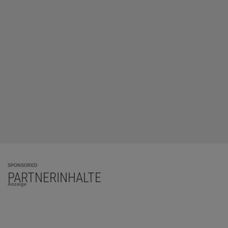
SPONSORED
PARTNERINHALTE
Anzeige