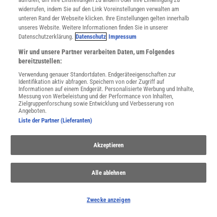
widerrufen, indem Sie auf den Link Voreinstellungen verwalten am
WEITERE NEUERSCHEINUNGEN
SPEKTRUM SHOP
unteren Rand der Webseite klicken. Ihre Einstellungen gelten innerhalb
unseres Website. Weitere Informationen finden Sie in unserer
Datenschutzerklärung.
Datenschutz
Impressum
Wir und unsere Partner verarbeiten Daten, um Folgendes
Spektrum
.de-Newsletter abonnieren
bereitzustellen:
Verwendung genauer Standortdaten. Endgeräteeigenschaften zur
JETZT ANMELDEN!
Identifikation aktiv abfragen. Speichern von oder Zugriff auf
Informationen auf einem Endgerät. Personalisierte Werbung und Inhalte,
Messung von Werbeleistung und der Performance von Inhalten,
Sie können unsere Newsletter jederzeit wieder abbestellen. Infos zu unserem Umgang
Zielgruppenforschung sowie Entwicklung und Verbesserung von
mit Ihren personenbezogenen Daten finden Sie in unserer
Datenschutzerklärung
.
Angeboten.
Liste der Partner (Lieferanten)
SERVICES
Akzeptieren
Newsletter
Kontakt
Alle ablehnen
Spektrum Shop
Im Handel kaufen
Presse
Zwecke anzeigen
Verträge kündigen