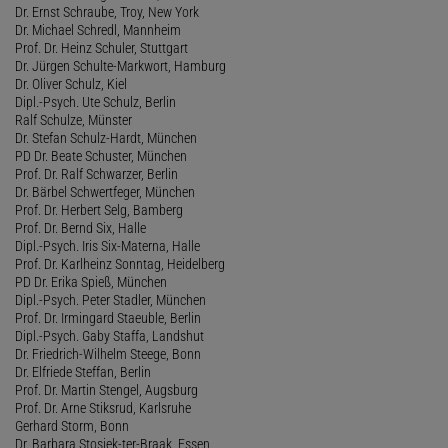
Dr. Ernst Schraube, Troy, New York
Dr. Michael Schredl, Mannheim
Prof. Dr. Heinz Schuler, Stuttgart
Dr. Jürgen Schulte-Markwort, Hamburg
Dr. Oliver Schulz, Kiel
Dipl.-Psych. Ute Schulz, Berlin
Ralf Schulze, Münster
Dr. Stefan Schulz-Hardt, München
PD Dr. Beate Schuster, München
Prof. Dr. Ralf Schwarzer, Berlin
Dr. Bärbel Schwertfeger, München
Prof. Dr. Herbert Selg, Bamberg
Prof. Dr. Bernd Six, Halle
Dipl.-Psych. Iris Six-Materna, Halle
Prof. Dr. Karlheinz Sonntag, Heidelberg
PD Dr. Erika Spieß, München
Dipl.-Psych. Peter Stadler, München
Prof. Dr. Irmingard Staeuble, Berlin
Dipl.-Psych. Gaby Staffa, Landshut
Dr. Friedrich-Wilhelm Steege, Bonn
Dr. Elfriede Steffan, Berlin
Prof. Dr. Martin Stengel, Augsburg
Prof. Dr. Arne Stiksrud, Karlsruhe
Gerhard Storm, Bonn
Dr. Barbara Stosiek-ter-Braak, Essen