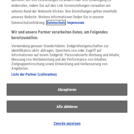
widerrufen, indem Sie auf den Link Voreinstellungen verwalten am
unteren Rand der Webseite klicken. Ihre Einstellungen gelten innerhalb
unseres Website. Weitere Informationen finden Sie in unserer
Datenschutzerklärung.
Datenschutz
Impressum
Spektrum
.de-Newsletter abonnieren
Wir und unsere Partner verarbeiten Daten, um Folgendes
JETZT ANMELDEN!
bereitzustellen:
Verwendung genauer Standortdaten. Endgeräteeigenschaften zur
Sie können unsere Newsletter jederzeit wieder abbestellen. Infos zu unserem Umgang
Identifikation aktiv abfragen. Speichern von oder Zugriff auf
mit Ihren personenbezogenen Daten finden Sie in unserer
Datenschutzerklärung
.
Informationen auf einem Endgerät. Personalisierte Werbung und Inhalte,
Messung von Werbeleistung und der Performance von Inhalten,
Zielgruppenforschung sowie Entwicklung und Verbesserung von
Angeboten.
Liste der Partner (Lieferanten)
SERVICES
Newsletter
Akzeptieren
Kontakt
Spektrum Shop
Im Handel kaufen
Alle ablehnen
Presse
Verträge kündigen
Widerruf
Zwecke anzeigen
INFO