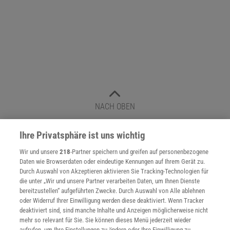
NACH OBEN
Ihre Privatsphäre ist uns wichtig
Für Sie im Spektrum-Shop und am Kiosk:
Wir und unsere
218
-Partner speichern und greifen auf personenbezogene
Daten wie Browserdaten oder eindeutige Kennungen auf Ihrem Gerät zu.
Durch Auswahl von Akzeptieren aktivieren Sie Tracking-Technologien für
die unter „Wir und unsere Partner verarbeiten Daten, um Ihnen Dienste
bereitzustellen“ aufgeführten Zwecke. Durch Auswahl von Alle ablehnen
oder Widerruf Ihrer Einwilligung werden diese deaktiviert. Wenn Tracker
deaktiviert sind, sind manche Inhalte und Anzeigen möglicherweise nicht
mehr so relevant für Sie. Sie können dieses Menü jederzeit wieder
WEITERE NEUERSCHEINUNGEN
SPEKTRUM SHOP
aufrufen, um Ihre Einstellungen zu ändern oder Ihre Einwilligung zu