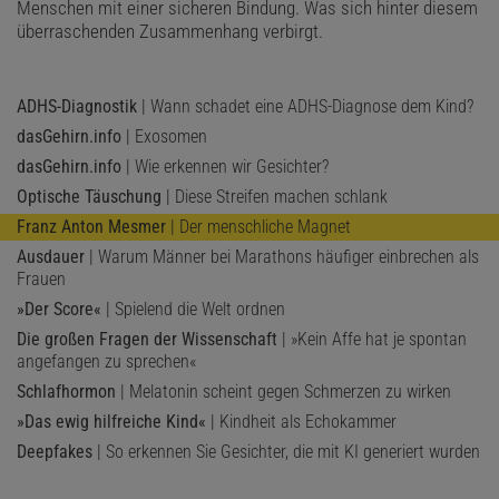
Menschen mit einer sicheren Bindung. Was sich hinter diesem
überraschenden Zusammenhang verbirgt.
ADHS-Diagnostik
| Wann schadet eine ADHS-Diagnose dem Kind?
dasGehirn.info
| Exosomen
dasGehirn.info
| Wie erkennen wir Gesichter?
Optische Täuschung
| Diese Streifen machen schlank
Franz Anton Mesmer
| Der menschliche Magnet
Ausdauer
| Warum Männer bei Marathons häufiger einbrechen als
Frauen
»Der Score«
| Spielend die Welt ordnen
Die großen Fragen der Wissenschaft
| »Kein Affe hat je spontan
angefangen zu sprechen«
Schlafhormon
| Melatonin scheint gegen Schmerzen zu wirken
»Das ewig hilfreiche Kind«
| Kindheit als Echokammer
Deepfakes
| So erkennen Sie Gesichter, die mit KI generiert wurden