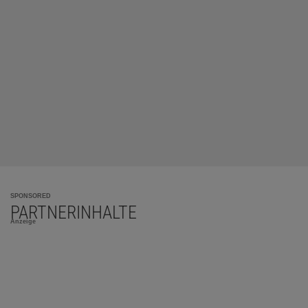
SPONSORED
PARTNERINHALTE
Anzeige