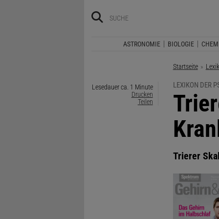
ASTRONOMIE
BIOLOGIE
CHEM
Startseite
Lexi
LEXIKON DER 
Lesedauer ca. 1 Minute
:
Trie
Drucken
Teilen
Kran
Trierer Ska