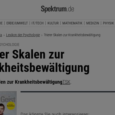
IE
ERDE/UMWELT
IT/TECH
KULTUR
MATHEMATIK
MEDIZIN
PHYSIK
ka
Lexikon der Psychologie
Aktuelle Seite:
Trierer Skalen zur Krankheitsbewältigung
PSYCHOLOGIE
rer Skalen zur
kheitsbewältigung
len zur Krankheitsbewältigung
TSK
.
Das könnte Sie auch interessieren: