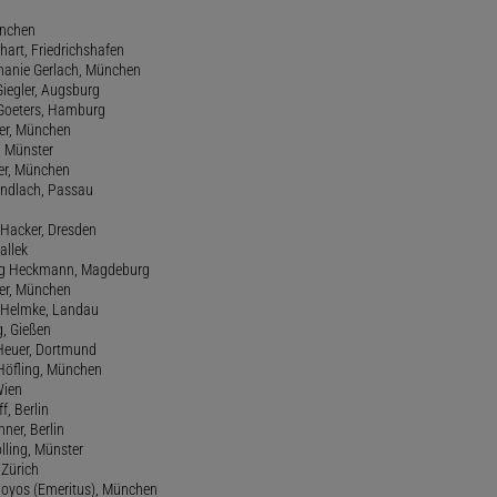
ünchen
hart, Friedrichshafen
phanie Gerlach, München
Giegler, Augsburg
 Goeters, Hamburg
er, München
 Münster
ter, München
Gundlach, Passau
d Hacker, Dresden
allek
ang Heckmann, Magdeburg
ller, München
s Helmke, Landau
g, Gießen
 Heuer, Dortmund
d Höfling, München
Wien
f, Berlin
ner, Berlin
olling, Münster
 Zürich
 Hoyos (Emeritus), München