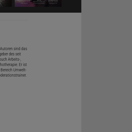
Autoren sind das
geber des seit
uch Arbeits-,
therapie. Er ist
 Bereich Umwelt-
derationstrainer.