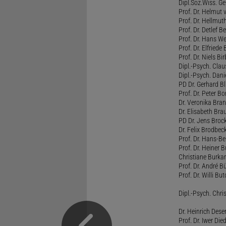
Dipl.Soz.Wiss. G
Prof. Dr. Helmut
Prof. Dr. Hellmut
Prof. Dr. Detlef 
Prof. Dr. Hans W
Prof. Dr. Elfrie
Prof. Dr. Niels B
Dipl.-Psych. Clau
Dipl.-Psych. Dani
PD Dr. Gerhard Bl
Prof. Dr. Peter B
Dr. Veronika Bra
Dr. Elisabeth Brau
PD Dr. Jens Broc
Dr. Felix Brodbe
Prof. Dr. Hans-B
Prof. Dr. Heiner 
Christiane Burka
Prof. Dr. André 
Prof. Dr. Willi Bu
Dipl.-Psych. Chri
Dr. Heinrich Dese
Prof. Dr. Iwer Die