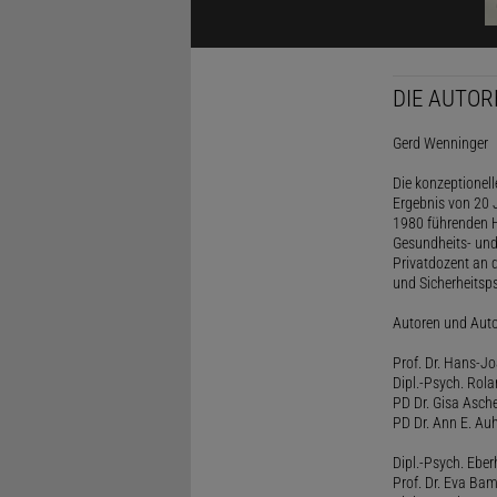
DIE AUTOR
Gerd Wenninger
Die konzeptionel
Ergebnis von 20 J
1980 führenden H
Gesundheits- und
Privatdozent an 
und Sicherheitsps
Autoren und Aut
Prof. Dr. Hans-J
Dipl.-Psych. Rol
PD Dr. Gisa Asch
PD Dr. Ann E. Auh
Dipl.-Psych. Eber
Prof. Dr. Eva B