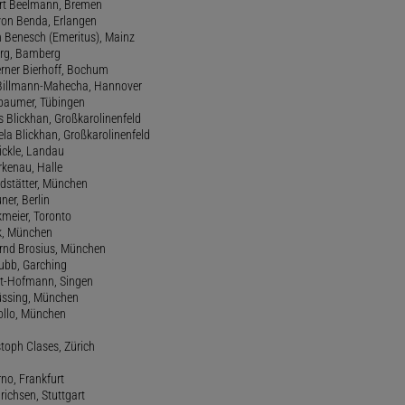
ert Beelmann, Bremen
 von Benda, Erlangen
h Benesch (Emeritus), Mainz
Berg, Bamberg
erner Bierhoff, Bochum
de Billmann-Mahecha, Hannover
irbaumer, Tübingen
s Blickhan, Großkarolinenfeld
ela Blickhan, Großkarolinenfeld
ickle, Landau
orkenau, Halle
ndstätter, München
ner, Berlin
kmeier, Toronto
ck, München
ernd Brosius, München
Bubb, Garching
rt-Hofmann, Singen
Büssing, München
tollo, München
stoph Clases, Zürich
rno, Frankfurt
drichsen, Stuttgart