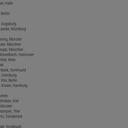
er, Halle
 Berlin
e, Augsburg
m Janke, Würzburg
nning, Münster
hube, München
 Keupp, München
 Kieselbach, Hannover
rchler, Wien
iel
einbeck, Dortmund
er, Hamburg
 Klix, Berlin
 H. Kluwe, Hamburg
nchen
Köhnken, Kiel
 Münster
Krampen, Trier
Kriz, Osnabrück
ngle, Innsbruck