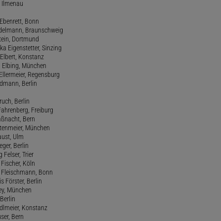
, Ilmenau
 Ebenrett, Bonn
 Edelmann, Braunschweig
stein, Dortmund
ka Eigenstetter, Sinzing
Elbert, Konstanz
d Elbing, München
Ellermeier, Regensburg
Erdmann, Berlin
ruch, Berlin
Fahrenberg, Freiburg
aßnacht, Bern
stenmeier, München
Faust, Ulm
eger, Berlin
 Felser, Trier
d Fischer, Köln
M. Fleischmann, Bonn
s Förster, Berlin
Frey, München
Berlin
edlmeier, Konstanz
user, Bern