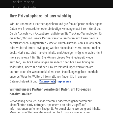
Spektrum Shop
Im Handel kaufen
Presse
Ihre Privatsphäre ist uns wichtig
Verträge kündigen
Wir und unsere
218
-Partner speichern und greifen auf personenbezogene
Widerruf
Daten wie Browserdaten oder eindeutige Kennungen auf Ihrem Gerät zu.
INFO
Durch Auswahl von Akzeptieren aktivieren Sie Tracking-Technologien für
Mediadaten
die unter „Wir und unsere Partner verarbeiten Daten, um Ihnen Dienste
bereitzustellen“ aufgeführten Zwecke. Durch Auswahl von Alle ablehnen
Datenschutz
oder Widerruf Ihrer Einwilligung werden diese deaktiviert. Wenn Tracker
Nutzungsbedingungen
deaktiviert sind, sind manche Inhalte und Anzeigen möglicherweise nicht
Cookie-Einstellungen
mehr so relevant für Sie. Sie können dieses Menü jederzeit wieder
Utiq verwalten
aufrufen, um Ihre Einstellungen zu ändern oder Ihre Einwilligung zu
Nutzungsbasierte Onlinewerbung
widerrufen, indem Sie auf den Link Voreinstellungen verwalten am
Alle Artikel
unteren Rand der Webseite klicken. Ihre Einstellungen gelten innerhalb
unseres Website. Weitere Informationen finden Sie in unserer
Impressum
Datenschutzerklärung.
Datenschutz
Impressum
WEITERE ANGEBOTE
Wir und unsere Partner verarbeiten Daten, um Folgendes
Angebote für Schulen
bereitzustellen:
Angebote für Institutionen
Verwendung genauer Standortdaten. Endgeräteeigenschaften zur
Sprachen lernen mit Gymglish
Identifikation aktiv abfragen. Speichern von oder Zugriff auf
Lexika
Informationen auf einem Endgerät. Personalisierte Werbung und Inhalte,
Messung von Werbeleistung und der Performance von Inhalten,