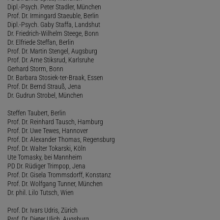
Dipl.-Psych. Peter Stadler, München
Prof. Dr. Irmingard Staeuble, Berlin
Dipl.-Psych. Gaby Staffa, Landshut
Dr. Friedrich-Wilhelm Steege, Bonn
Dr. Elfriede Steffan, Berlin
Prof. Dr. Martin Stengel, Augsburg
Prof. Dr. Arne Stiksrud, Karlsruhe
Gerhard Storm, Bonn
Dr. Barbara Stosiek-ter-Braak, Essen
Prof. Dr. Bernd Strauß, Jena
Dr. Gudrun Strobel, München
Steffen Taubert, Berlin
Prof. Dr. Reinhard Tausch, Hamburg
Prof. Dr. Uwe Tewes, Hannover
Prof. Dr. Alexander Thomas, Regensburg
Prof. Dr. Walter Tokarski, Köln
Ute Tomasky, bei Mannheim
PD Dr. Rüdiger Trimpop, Jena
Prof. Dr. Gisela Trommsdorff, Konstanz
Prof. Dr. Wolfgang Tunner, München
Dr. phil. Lilo Tutsch, Wien
Prof. Dr. Ivars Udris, Zürich
Prof. Dr. Dieter Ulich, Augsburg