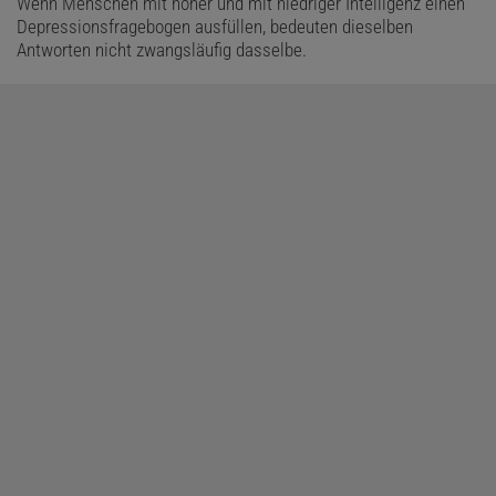
Wenn Menschen mit hoher und mit niedriger Intelligenz einen
Depressionsfragebogen ausfüllen, bedeuten dieselben
Antworten nicht zwangsläufig dasselbe.