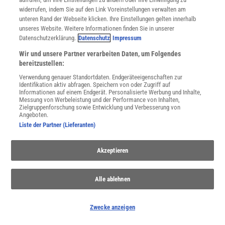
Spektrum Shop
widerrufen, indem Sie auf den Link Voreinstellungen verwalten am
Im Handel kaufen
unteren Rand der Webseite klicken. Ihre Einstellungen gelten innerhalb
Presse
unseres Website. Weitere Informationen finden Sie in unserer
Verträge kündigen
Datenschutzerklärung.
Datenschutz
Impressum
Widerruf
Wir und unsere Partner verarbeiten Daten, um Folgendes
bereitzustellen:
INFO
Mediadaten
Verwendung genauer Standortdaten. Endgeräteeigenschaften zur
Identifikation aktiv abfragen. Speichern von oder Zugriff auf
Datenschutz
Informationen auf einem Endgerät. Personalisierte Werbung und Inhalte,
Nutzungsbedingungen
Messung von Werbeleistung und der Performance von Inhalten,
Zielgruppenforschung sowie Entwicklung und Verbesserung von
Cookie-Einstellungen
Angeboten.
Utiq verwalten
Liste der Partner (Lieferanten)
Nutzungsbasierte Onlinewerbung
Alle Artikel
Akzeptieren
Impressum
WEITERE ANGEBOTE
Alle ablehnen
Angebote für Schulen
Angebote für Institutionen
Sprachen lernen mit Gymglish
Zwecke anzeigen
Lexika