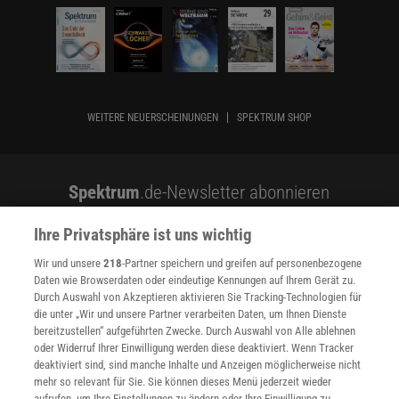
WEITERE NEUERSCHEINUNGEN
SPEKTRUM SHOP
Spektrum
.de-Newsletter abonnieren
JETZT ANMELDEN!
Ihre Privatsphäre ist uns wichtig
Wir und unsere
218
-Partner speichern und greifen auf personenbezogene
Sie können unsere Newsletter jederzeit wieder abbestellen. Infos zu unserem Umgang
mit Ihren personenbezogenen Daten finden Sie in unserer
Datenschutzerklärung
.
Daten wie Browserdaten oder eindeutige Kennungen auf Ihrem Gerät zu.
Durch Auswahl von Akzeptieren aktivieren Sie Tracking-Technologien für
die unter „Wir und unsere Partner verarbeiten Daten, um Ihnen Dienste
bereitzustellen“ aufgeführten Zwecke. Durch Auswahl von Alle ablehnen
oder Widerruf Ihrer Einwilligung werden diese deaktiviert. Wenn Tracker
SERVICES
deaktiviert sind, sind manche Inhalte und Anzeigen möglicherweise nicht
Newsletter
mehr so relevant für Sie. Sie können dieses Menü jederzeit wieder
Kontakt
aufrufen, um Ihre Einstellungen zu ändern oder Ihre Einwilligung zu