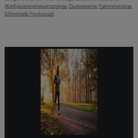
(
Konfigurationsfrequenzanalyse
,
Clusteranalyse
,
Faktorenanalyse
,
Differentielle Psychologie
).