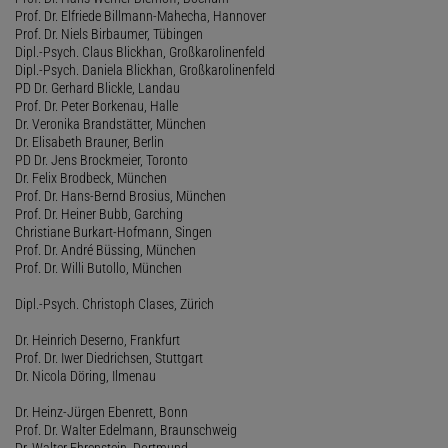
Prof. Dr. Elfriede Billmann-Mahecha, Hannover
Prof. Dr. Niels Birbaumer, Tübingen
Dipl.-Psych. Claus Blickhan, Großkarolinenfeld
Dipl.-Psych. Daniela Blickhan, Großkarolinenfeld
PD Dr. Gerhard Blickle, Landau
Prof. Dr. Peter Borkenau, Halle
Dr. Veronika Brandstätter, München
Dr. Elisabeth Brauner, Berlin
PD Dr. Jens Brockmeier, Toronto
Dr. Felix Brodbeck, München
Prof. Dr. Hans-Bernd Brosius, München
Prof. Dr. Heiner Bubb, Garching
Christiane Burkart-Hofmann, Singen
Prof. Dr. André Büssing, München
Prof. Dr. Willi Butollo, München
Dipl.-Psych. Christoph Clases, Zürich
Dr. Heinrich Deserno, Frankfurt
Prof. Dr. Iwer Diedrichsen, Stuttgart
Dr. Nicola Döring, Ilmenau
Dr. Heinz-Jürgen Ebenrett, Bonn
Prof. Dr. Walter Edelmann, Braunschweig
Dr. Walter Ehrenstein, Dortmund