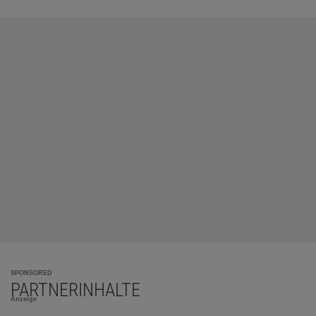
SPONSORED
PARTNERINHALTE
Anzeige