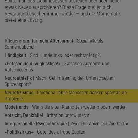
Sollte man das Lieblingsessen bestellen oder doch lieber
etwas Neues ausprobieren? Diese Frage stellen sich
Restaurantbesucher immer wieder – und die Mathematik
bietet eine Lösung.
Pflegereform für mehr Altersarmut
| Sozialhilfe als
Sahnehäubchen
Händigkeit
| Sind Hunde links- oder rechtspfötig?
»Entscheide dich glücklich!«
| Zwischen Autopilot und
Aufschieberitis
Neuroathletik
| Macht Gehirntraining den Unterschied im
Spitzensport?
Neurotizismus
| Emotional labile Menschen denken spontan an
Probleme
Modetrends
| Wann die alten Klamotten wieder modern werden
Vorsicht, Denkfalle!
| Irritation unerwünscht
Interpersonelle Psychotherapie
| Zwei Therapien, ein Wirkfaktor
»Politikzirkus«
| Gute Ideen, trübe Quellen