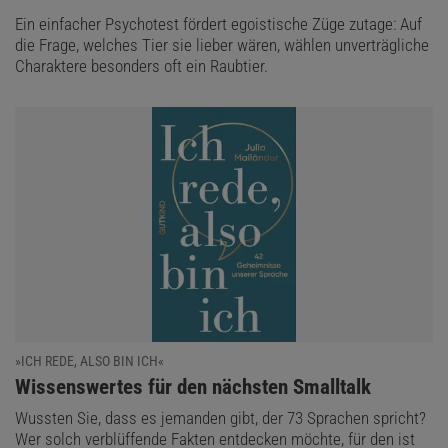
Ein einfacher Psychotest fördert egoistische Züge zutage: Auf
die Frage, welches Tier sie lieber wären, wählen unverträgliche
Charaktere besonders oft ein Raubtier.
»ICH REDE, ALSO BIN ICH«
:
Wissenswertes für den nächsten Smalltalk
Wussten Sie, dass es jemanden gibt, der 73 Sprachen spricht?
Wer solch verblüffende Fakten entdecken möchte, für den ist