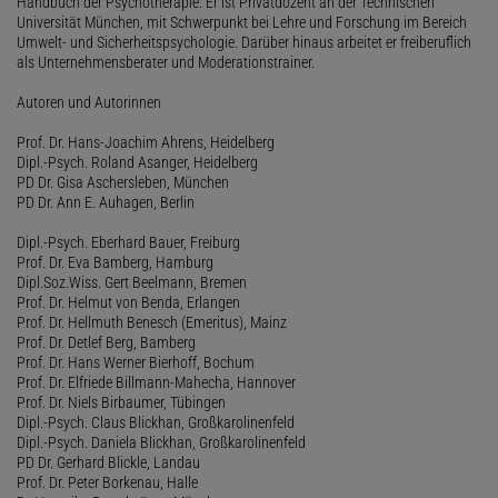
Handbuch der Psychotherapie. Er ist Privatdozent an der Technischen
Universität München, mit Schwerpunkt bei Lehre und Forschung im Bereich
Umwelt- und Sicherheitspsychologie. Darüber hinaus arbeitet er freiberuflich
als Unternehmensberater und Moderationstrainer.
Autoren und Autorinnen
Prof. Dr. Hans-Joachim Ahrens, Heidelberg
Dipl.-Psych. Roland Asanger, Heidelberg
PD Dr. Gisa Aschersleben, München
PD Dr. Ann E. Auhagen, Berlin
Dipl.-Psych. Eberhard Bauer, Freiburg
Prof. Dr. Eva Bamberg, Hamburg
Dipl.Soz.Wiss. Gert Beelmann, Bremen
Prof. Dr. Helmut von Benda, Erlangen
Prof. Dr. Hellmuth Benesch (Emeritus), Mainz
Prof. Dr. Detlef Berg, Bamberg
Prof. Dr. Hans Werner Bierhoff, Bochum
Prof. Dr. Elfriede Billmann-Mahecha, Hannover
Prof. Dr. Niels Birbaumer, Tübingen
Dipl.-Psych. Claus Blickhan, Großkarolinenfeld
Dipl.-Psych. Daniela Blickhan, Großkarolinenfeld
PD Dr. Gerhard Blickle, Landau
Prof. Dr. Peter Borkenau, Halle