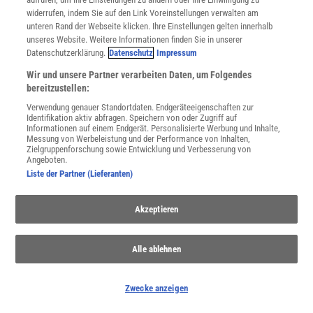
widerrufen, indem Sie auf den Link Voreinstellungen verwalten am
unteren Rand der Webseite klicken. Ihre Einstellungen gelten innerhalb
unseres Website. Weitere Informationen finden Sie in unserer
Datenschutzerklärung.
Datenschutz
Impressum
WEITERE NEUERSCHEINUNGEN
SPEKTRUM SHOP
Wir und unsere Partner verarbeiten Daten, um Folgendes
bereitzustellen:
Verwendung genauer Standortdaten. Endgeräteeigenschaften zur
Identifikation aktiv abfragen. Speichern von oder Zugriff auf
Spektrum
.de-Newsletter abonnieren
Informationen auf einem Endgerät. Personalisierte Werbung und Inhalte,
Messung von Werbeleistung und der Performance von Inhalten,
Zielgruppenforschung sowie Entwicklung und Verbesserung von
JETZT ANMELDEN!
Angeboten.
Liste der Partner (Lieferanten)
Sie können unsere Newsletter jederzeit wieder abbestellen. Infos zu unserem Umgang
mit Ihren personenbezogenen Daten finden Sie in unserer
Datenschutzerklärung
.
Akzeptieren
Alle ablehnen
SERVICES
Newsletter
Kontakt
Zwecke anzeigen
Spektrum Shop
Im Handel kaufen