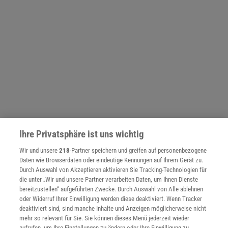
Ihre Privatsphäre ist uns wichtig
Wir und unsere
218
-Partner speichern und greifen auf personenbezogene
NACH OBEN
Daten wie Browserdaten oder eindeutige Kennungen auf Ihrem Gerät zu.
Durch Auswahl von Akzeptieren aktivieren Sie Tracking-Technologien für
die unter „Wir und unsere Partner verarbeiten Daten, um Ihnen Dienste
bereitzustellen“ aufgeführten Zwecke. Durch Auswahl von Alle ablehnen
Für Sie im Spektrum-Shop und am Kiosk:
oder Widerruf Ihrer Einwilligung werden diese deaktiviert. Wenn Tracker
deaktiviert sind, sind manche Inhalte und Anzeigen möglicherweise nicht
mehr so relevant für Sie. Sie können dieses Menü jederzeit wieder
aufrufen, um Ihre Einstellungen zu ändern oder Ihre Einwilligung zu