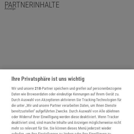
PARTNERINHALTE
Anzeige
Ihre Privatsphäre ist uns wichtig
Wir und unsere
218
-Partner speichern und greifen auf personenbezogene
Daten wie Browserdaten oder eindeutige Kennungen auf Ihrem Gerät zu.
Durch Auswahl von Akzeptieren aktivieren Sie Tracking-Technologien für
die unter „Wir und unsere Partner verarbeiten Daten, um Ihnen Dienste
NACH OBEN
bereitzustellen“ aufgeführten Zwecke. Durch Auswahl von Alle ablehnen
oder Widerruf Ihrer Einwilligung werden diese deaktiviert. Wenn Tracker
deaktiviert sind, sind manche Inhalte und Anzeigen möglicherweise nicht
mehr so relevant für Sie. Sie können dieses Menü jederzeit wieder
Für Sie im Spektrum-Shop und am Kiosk:
aufrufen, um Ihre Einstellungen zu ändern oder Ihre Einwilligung zu