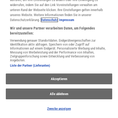
widerrufen, indem Sie auf den Link Voreinstellungen verwalten am
unteren Rand der Webseite klicken. Ihre Einstellungen gelten innerhalb
unseres Website. Weitere Informationen finden Sie in unserer
Datenschutzerklärung.
Datenschutz
Impressum
Wir und unsere Partner verarbeiten Daten, um Folgendes
bereitzustellen:
WEITERE NEUERSCHEINUNGEN
SPEKTRUM SHOP
Verwendung genauer Standortdaten. Endgeräteeigenschaften zur
Identifikation aktiv abfragen. Speichern von oder Zugriff auf
Informationen auf einem Endgerät. Personalisierte Werbung und Inhalte,
Messung von Werbeleistung und der Performance von Inhalten,
Zielgruppenforschung sowie Entwicklung und Verbesserung von
Angeboten.
Spektrum
.de-Newsletter abonnieren
Liste der Partner (Lieferanten)
JETZT ANMELDEN!
Akzeptieren
Sie können unsere Newsletter jederzeit wieder abbestellen. Infos zu unserem Umgang
mit Ihren personenbezogenen Daten finden Sie in unserer
Datenschutzerklärung
.
Alle ablehnen
Zwecke anzeigen
SERVICES
Newsletter