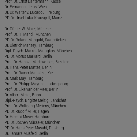
Prof. Dr. Ernst Lantermann, Kassel
Dr. Fernando Lleras, Wien
Dr. Dr. Walter v. Lucadou, Freiburg
PD Dr. Ursel Luka-Krausgrill, Mainz
Dr. Günter W. Maier, München
Prof. Dr. H. Mandl, München
PD Dr. Roland Mangold, Saarbrücken
Dr. Dietrich Manzey, Hamburg
Dipl.-Psych. Markos Maragkos, München
PD Dr. Morus Markard, Berlin
Prof. Dr. Hans J. Markowitsch, Bielefeld
Dr. Hans Peter Mattes, Berlin
Prof. Dr. Rainer Mausfeld, Kiel
Dr. Mark May, Hamburg
Prof. Dr. Philipp Mayring, Ludwigsburg
Prof. Dr. Elke van der Meer, Berlin
Dr. Albert Melter, Bonn
Dipl.-Psych. Brigitte Melzig, Landshut
Prof. Dr. Wolfgang Mertens, München
PD Dr. Rudolf Miller, Hagen
Dr. Helmut Moser, Hamburg
PD Dr. Jochen Müsseler, München
PD Dr. Hans Peter Musahl, Duisburg
Dr. Tamara Musfeld, Berlin