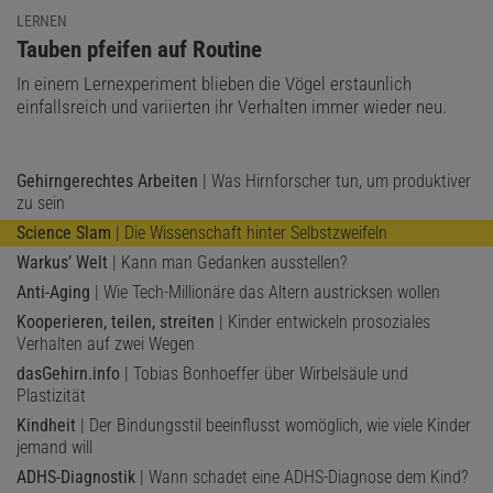
LERNEN
:
Tauben pfeifen auf Routine
In einem Lernexperiment blieben die Vögel erstaunlich
einfallsreich und variierten ihr Verhalten immer wieder neu.
Gehirngerechtes Arbeiten
| Was Hirnforscher tun, um produktiver
zu sein
Science Slam
| Die Wissenschaft hinter Selbstzweifeln
Warkus’ Welt
| Kann man Gedanken ausstellen?
Anti-Aging
| Wie Tech-Millionäre das Altern austricksen wollen
Kooperieren, teilen, streiten
| Kinder entwickeln prosoziales
Verhalten auf zwei Wegen
dasGehirn.info
| Tobias Bonhoeffer über Wirbelsäule und
Plastizität
Kindheit
| Der Bindungsstil beeinflusst womöglich, wie viele Kinder
jemand will
ADHS-Diagnostik
| Wann schadet eine ADHS-Diagnose dem Kind?