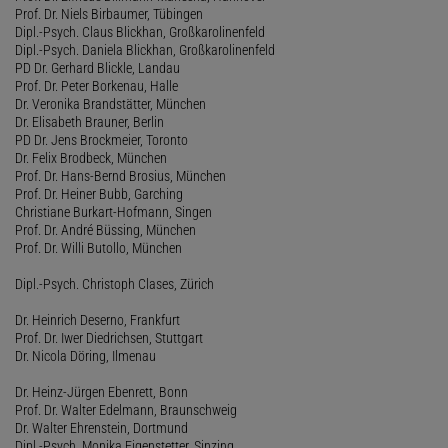
Prof. Dr. Niels Birbaumer, Tübingen
Dipl.-Psych. Claus Blickhan, Großkarolinenfeld
Dipl.-Psych. Daniela Blickhan, Großkarolinenfeld
PD Dr. Gerhard Blickle, Landau
Prof. Dr. Peter Borkenau, Halle
Dr. Veronika Brandstätter, München
Dr. Elisabeth Brauner, Berlin
PD Dr. Jens Brockmeier, Toronto
Dr. Felix Brodbeck, München
Prof. Dr. Hans-Bernd Brosius, München
Prof. Dr. Heiner Bubb, Garching
Christiane Burkart-Hofmann, Singen
Prof. Dr. André Büssing, München
Prof. Dr. Willi Butollo, München
Dipl.-Psych. Christoph Clases, Zürich
Dr. Heinrich Deserno, Frankfurt
Prof. Dr. Iwer Diedrichsen, Stuttgart
Dr. Nicola Döring, Ilmenau
Dr. Heinz-Jürgen Ebenrett, Bonn
Prof. Dr. Walter Edelmann, Braunschweig
Dr. Walter Ehrenstein, Dortmund
Dipl.-Psych. Monika Eigenstetter, Sinzing