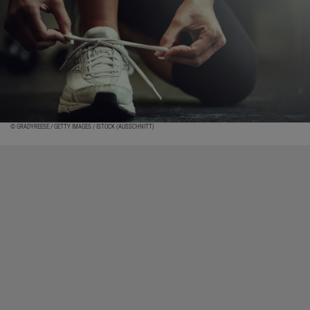
© GRADYREESE / GETTY IMAGES / ISTOCK (AUSSCHNITT)