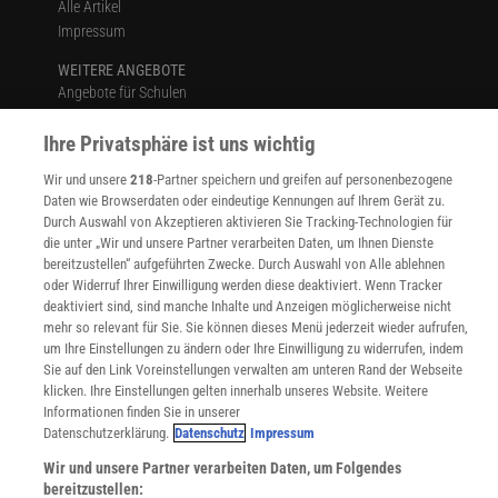
Alle Artikel
Impressum
WEITERE ANGEBOTE
Angebote für Schulen
Angebote für Institutionen
Ihre Privatsphäre ist uns wichtig
Sprachen lernen mit Gymglish
Lexika
Wir und unsere
218
-Partner speichern und greifen auf personenbezogene
Für Spektrum schreiben
Daten wie Browserdaten oder eindeutige Kennungen auf Ihrem Gerät zu.
Zugänglichkeitserklärung
Durch Auswahl von Akzeptieren aktivieren Sie Tracking-Technologien für
die unter „Wir und unsere Partner verarbeiten Daten, um Ihnen Dienste
WEBSEITEN
bereitzustellen“ aufgeführten Zwecke. Durch Auswahl von Alle ablehnen
KielSCN
oder Widerruf Ihrer Einwilligung werden diese deaktiviert. Wenn Tracker
Wissenschaft in die Schulen
deaktiviert sind, sind manche Inhalte und Anzeigen möglicherweise nicht
SciLogs
mehr so relevant für Sie. Sie können dieses Menü jederzeit wieder aufrufen,
um Ihre Einstellungen zu ändern oder Ihre Einwilligung zu widerrufen, indem
Sie auf den Link Voreinstellungen verwalten am unteren Rand der Webseite
klicken. Ihre Einstellungen gelten innerhalb unseres Website. Weitere
Uns finden Sie auch hier:
Informationen finden Sie in unserer
Datenschutzerklärung.
Datenschutz
Impressum
Wir und unsere Partner verarbeiten Daten, um Folgendes
bereitzustellen: