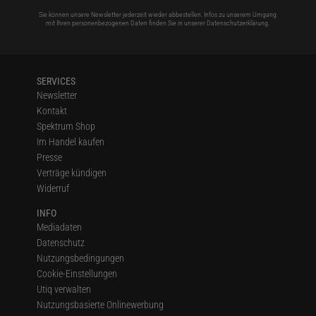
Sie können unsere Newsletter jederzeit wieder abbestellen. Infos zu unserem Umgang
mit Ihren personenbezogenen Daten finden Sie in unserer
Datenschutzerklärung
.
SERVICES
Newsletter
Kontakt
Spektrum Shop
Im Handel kaufen
Presse
Verträge kündigen
Widerruf
INFO
Mediadaten
Datenschutz
Nutzungsbedingungen
Cookie-Einstellungen
Utiq verwalten
Nutzungsbasierte Onlinewerbung