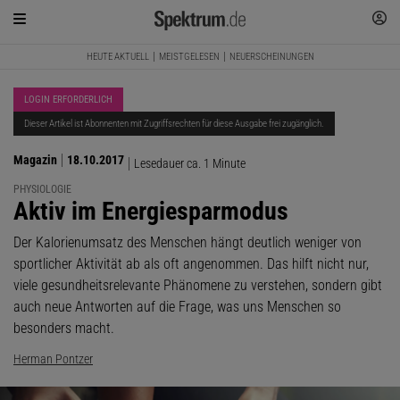
HEUTE AKTUELL
MEISTGELESEN
NEUERSCHEINUNGEN
LOGIN ERFORDERLICH
Dieser Artikel ist Abonnenten mit Zugriffsrechten für diese Ausgabe frei zugänglich.
Magazin
18.10.2017
Lesedauer ca. 1 Minute
PHYSIOLOGIE
:
Aktiv im Energiesparmodus
Der Kalorienumsatz des Menschen hängt deutlich weniger von
sportlicher Aktivität ab als oft angenommen. Das hilft nicht nur,
viele gesundheitsrelevante Phänomene zu verstehen, sondern gibt
auch neue Antworten auf die Frage, was uns Menschen so
besonders macht.
Herman Pontzer