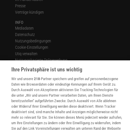
Presse
Verträge kündigen
INFO
Mediadaten
Datenschutz
Nutzungsbedingungen
Cookie-Einstellungen
Utiq verwalten
Nutzungsbasierte Onlinewerbung
Alle Artikel
Ihre Privatsphäre ist uns wichtig
Impressum
Wir und unsere
218
-Partner speichern und greifen auf personenbezogene
WEITERE ANGEBOTE
Daten wie Browserdaten oder eindeutige Kennungen auf Ihrem Gerät zu.
Angebote für Schulen
Durch Auswahl von Akzeptieren aktivieren Sie Tracking-Technologien für
Angebote für Institutionen
die unter „Wir und unsere Partner verarbeiten Daten, um Ihnen Dienste
bereitzustellen“ aufgeführten Zwecke. Durch Auswahl von Alle ablehnen
Sprachen lernen mit Gymglish
oder Widerruf Ihrer Einwilligung werden diese deaktiviert. Wenn Tracker
Lexika
deaktiviert sind, sind manche Inhalte und Anzeigen möglicherweise nicht
Für Spektrum schreiben
mehr so relevant für Sie. Sie können dieses Menü jederzeit wieder aufrufen,
Zugänglichkeitserklärung
um Ihre Einstellungen zu ändern oder Ihre Einwilligung zu widerrufen, indem
Sie auf den Link Voreinstellungen verwalten am unteren Rand der Webseite