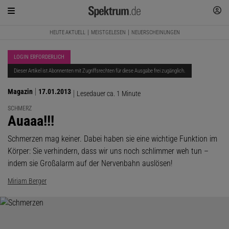
HEUTE AKTUELL
MEISTGELESEN
NEUERSCHEINUNGEN
LOGIN ERFORDERLICH
Dieser Artikel ist Abonnenten mit Zugriffsrechten für diese Ausgabe frei zugänglich.
Magazin
17.01.2013
Lesedauer ca. 1 Minute
SCHMERZ
:
Auaaa!!!
Schmerzen mag keiner. Dabei haben sie eine wichtige Funktion im
Körper: Sie verhindern, dass wir uns noch schlimmer weh tun –
indem sie Großalarm auf der Nervenbahn auslösen!
Miriam Berger