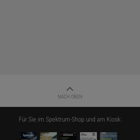
NACH OBEN
Für Sie im Spektrum-Shop und am Kiosk: