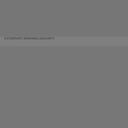
© ISTOCKPHOTO / IRYNA RASKO (AUSSCHNITT)