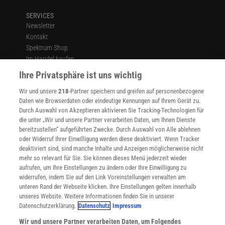
SERVICES
Newsletter
Kontakt
Spektrum Shop
Im Handel kaufen
Presse
Ihre Privatsphäre ist uns wichtig
Verträge kündigen
Wir und unsere
218
-Partner speichern und greifen auf personenbezogene
Widerruf
Daten wie Browserdaten oder eindeutige Kennungen auf Ihrem Gerät zu.
INFO
Durch Auswahl von Akzeptieren aktivieren Sie Tracking-Technologien für
Mediadaten
die unter „Wir und unsere Partner verarbeiten Daten, um Ihnen Dienste
bereitzustellen“ aufgeführten Zwecke. Durch Auswahl von Alle ablehnen
Datenschutz
oder Widerruf Ihrer Einwilligung werden diese deaktiviert. Wenn Tracker
Nutzungsbedingungen
deaktiviert sind, sind manche Inhalte und Anzeigen möglicherweise nicht
Cookie-Einstellungen
mehr so relevant für Sie. Sie können dieses Menü jederzeit wieder
Utiq verwalten
aufrufen, um Ihre Einstellungen zu ändern oder Ihre Einwilligung zu
Nutzungsbasierte Onlinewerbung
widerrufen, indem Sie auf den Link Voreinstellungen verwalten am
Alle Artikel
unteren Rand der Webseite klicken. Ihre Einstellungen gelten innerhalb
unseres Website. Weitere Informationen finden Sie in unserer
Impressum
Datenschutzerklärung.
Datenschutz
Impressum
WEITERE ANGEBOTE
Wir und unsere Partner verarbeiten Daten, um Folgendes
Angebote für Schulen