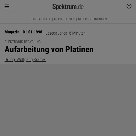
HEUTE AKTUELL
MEISTGELESEN
NEUERSCHEINUNGEN
Magazin
01.01.1998
Lesedauer ca. 6 Minuten
ELEKTRONIK-RECYCLING
:
Aufarbeitung von Platinen
Dr. Ing. Wolfgang Kramer