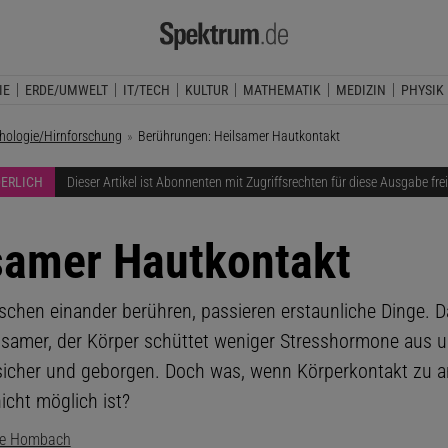
IE
ERDE/UMWELT
IT/TECH
KULTUR
MATHEMATIK
MEDIZIN
PHYSIK
hologie/Hirnforschung
Aktuelle Seite:
Berührungen: Heilsamer Hautkontakt
DERLICH
Dieser Artikel ist Abonnenten mit Zugriffsrechten für diese Ausgabe fre
samer Hautkontakt
chen einander berühren, passieren erstaunliche Dinge. D
gsamer, der Körper schüttet weniger Stresshormone aus u
 sicher und geborgen. Doch was, wenn Körperkontakt zu 
cht möglich ist?
rie Hombach