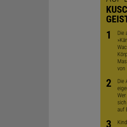
KUSC
GEIS
Die 
»Kän
Wach
Körp
Mass
von 
Die 
eige
Wer 
sich
auf 
Kind