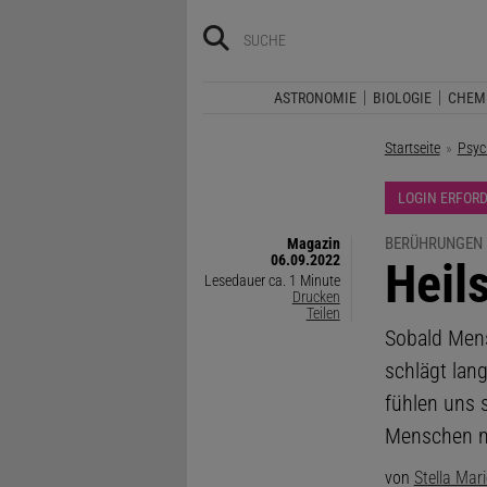
ASTRONOMIE
BIOLOGIE
CHEM
Startseite
Psyc
LOGIN ERFOR
BERÜHRUNGEN
Magazin
06.09.2022
:
Heil
Lesedauer ca. 1 Minute
Drucken
Teilen
Sobald Mens
schlägt lan
fühlen uns
Menschen ni
von
Stella Ma