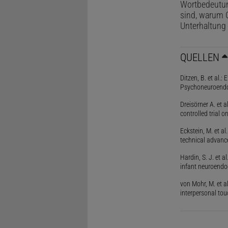
Wortbedeutung
sind, warum G
Unterhaltung
QUELLEN
Ditzen, B. et al.:
Psychoneuroendo
Dreisörner A. et 
controlled trial 
Eckstein, M. et al
technical advance
Hardin, S. J. et 
infant neuroendoc
von Mohr, M. et a
interpersonal tou