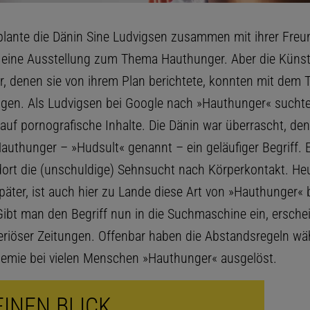
lante die Dänin Sine Ludvigsen zusammen mit ihrer Freu
in eine Ausstellung zum Thema Hauthunger. Aber die Künst
er, denen sie von ihrem Plan berichtete, konnten mit dem
gen. Als Ludvigsen bei Google nach »Hauthunger« suchte,
uf pornografische Inhalte. Die Dänin war überrascht, denn
Hauthunger – »Hudsult« genannt – ein geläufiger Begriff. 
dort die (unschuldige) Sehnsucht nach Körperkontakt. Heu
später, ist auch hier zu Lande diese Art von »Hauthunger«
ibt man den Begriff nun in die Suchmaschine ein, ersche
eriöser Zeitungen. Offenbar haben die Abstandsregeln wä
mie bei vielen Menschen »Hauthunger« ausgelöst.
EINEN BLICK