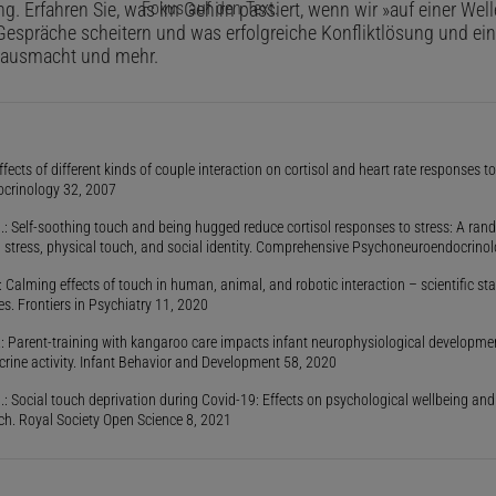
. Erfahren Sie, was im Gehirn passiert, wenn wir »auf einer Wel
espräche scheitern und was erfolgreiche Konfliktlösung und ein
 ausmacht und mehr.
 Effects of different kinds of couple interaction on cortisol and heart rate responses 
crinology 32, 2007
al.: Self-soothing touch and being hugged reduce cortisol responses to stress: A ra
on stress, physical touch, and social identity. Comprehensive Psychoneuroendocrino
.: Calming effects of touch in human, animal, and robotic interaction – scientific st
s. Frontiers in Psychiatry 11, 2020
al.: Parent-training with kangaroo care impacts infant neurophysiological developm
rine activity. Infant Behavior and Development 58, 2020
l.: Social touch deprivation during Covid-19: Effects on psychological wellbeing and
ch. Royal Society Open Science 8, 2021