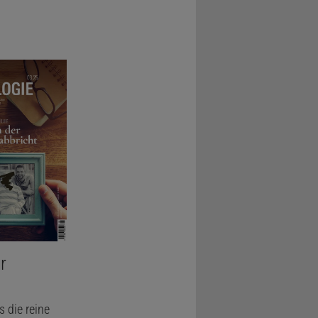
r
 die reine