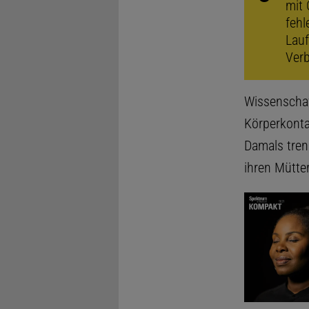
mit 
feh
Lauf
Verb
Wissenschaf
Körperkonta
Damals tren
ihren Mütter