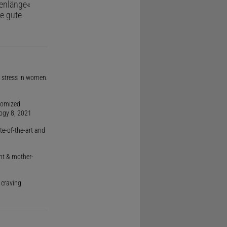
lenlänge«
e gute
to stress in women.
ndomized
logy 8, 2021
ate-of-the-art and
ent & mother-
 craving