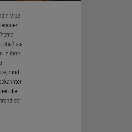
ndin Vibe
lerinnen
 Thema
 stieß sie
 in ihrer
Er
te, rund
 bekannter
inen die
hrend der