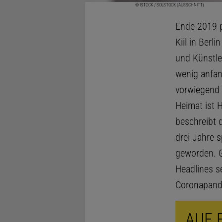
© ISTOCK / SOLSTOCK (AUSSCHNITT)
Ende 2019 p
Kiil in Berl
und Künstl
wenig anfan
vorwiegend a
Heimat ist 
beschreibt 
drei Jahre 
geworden. G
Headlines s
Coronapande
AUF 