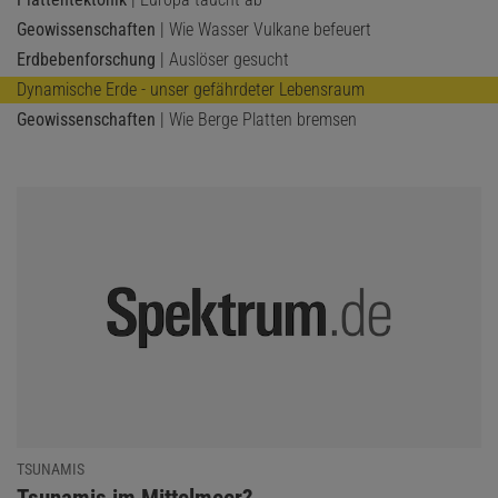
Geowissenschaften
| Wie Wasser Vulkane befeuert
Erdbebenforschung
| Auslöser gesucht
Dynamische Erde - unser gefährdeter Lebensraum
Geowissenschaften
| Wie Berge Platten bremsen
TSUNAMIS
:
Tsunamis im Mittelmeer?