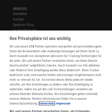
SERVICES
Newsletter
Kontakt
Spektrum Shop
Im Handel kaufen
Presse
Ihre Privatsphäre ist uns wichtig
Verträge kündigen
Wir und unsere
218
-Partner speichern und greifen auf personenbezogene
Widerruf
Daten wie Browserdaten oder eindeutige Kennungen auf Ihrem Gerät zu.
INFO
Durch Auswahl von Akzeptieren aktivieren Sie Tracking-Technologien für
Mediadaten
die unter „Wir und unsere Partner verarbeiten Daten, um Ihnen Dienste
bereitzustellen“ aufgeführten Zwecke. Durch Auswahl von Alle ablehnen
Datenschutz
oder Widerruf Ihrer Einwilligung werden diese deaktiviert. Wenn Tracker
Nutzungsbedingungen
deaktiviert sind, sind manche Inhalte und Anzeigen möglicherweise nicht
Cookie-Einstellungen
mehr so relevant für Sie. Sie können dieses Menü jederzeit wieder
Utiq verwalten
aufrufen, um Ihre Einstellungen zu ändern oder Ihre Einwilligung zu
Nutzungsbasierte Onlinewerbung
widerrufen, indem Sie auf den Link Voreinstellungen verwalten am
Alle Artikel
unteren Rand der Webseite klicken. Ihre Einstellungen gelten innerhalb
unseres Website. Weitere Informationen finden Sie in unserer
Impressum
Datenschutzerklärung.
Datenschutz
Impressum
WEITERE ANGEBOTE
Wir und unsere Partner verarbeiten Daten, um Folgendes