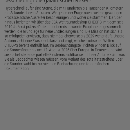
beschleunigt die galaktischen Raser?
Hyperschnellläufer sind Sterne, die mit Hunderten bis Tausenden Kilometern
pro Sekunde durchs All rasen. Wir gehen der Frage nach, welche gewaltigen
Prozesse solche Ausreißer beschleunigen und woher sie stammen. Darüber
hinaus berichten wir über das ESA Weltraumteleskop CHEOPS, mit dem seit
2019 äußerst präzise Daten über bereits bekannte Exoplaneten gesammelt
werden, die Grundlage für neue Entdeckungen sind. Die Mission hat sich als
so erfolgreich erwiesen, dass sie möglicherweise bis 2029 weiterläuft. Unsere
Autorin zieht eine Zwischenbilanz und zeigt, welche exotischen Welten
CHEOPS bereits enthüllt hat. Im Beobachtungsteil richten wir den Blick auf
die Sonnenfinsternis am 12. August 2026 über Europa. In Deutschland wird
sie als tief stehende partielle Finsternis sichtbar sein. Unser Autor erklärt, was
Sie als Beobachter wissen müssen: vom Verlauf des Totalitätsstreifens über
die Standortwahl bis zur sicheren Beobachtung und fotografischen
Dokumentation.