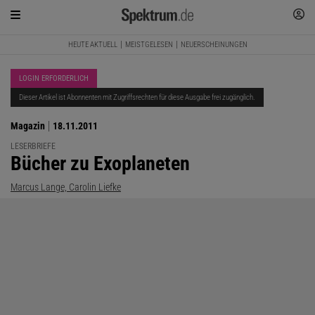
HEUTE AKTUELL
MEISTGELESEN
NEUERSCHEINUNGEN
LOGIN ERFORDERLICH
Dieser Artikel ist Abonnenten mit Zugriffsrechten für diese Ausgabe frei zugänglich.
Magazin
18.11.2011
LESERBRIEFE
:
Bücher zu Exoplaneten
Marcus Lange, Carolin Liefke