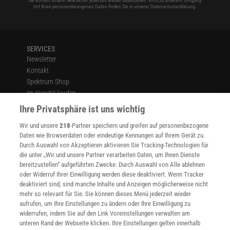
Sie können unsere Newsletter jederzeit wieder abbestellen. Infos zu unserem Umgang
mit Ihren personenbezogenen Daten finden Sie in unserer
Datenschutzerklärung
.
SERVICES
Newsletter
Kontakt
Spektrum Shop
Im Handel kaufen
Presse
Ihre Privatsphäre ist uns wichtig
Verträge kündigen
Wir und unsere
218
-Partner speichern und greifen auf personenbezogene
Widerruf
Daten wie Browserdaten oder eindeutige Kennungen auf Ihrem Gerät zu.
INFO
Durch Auswahl von Akzeptieren aktivieren Sie Tracking-Technologien für
Mediadaten
die unter „Wir und unsere Partner verarbeiten Daten, um Ihnen Dienste
bereitzustellen“ aufgeführten Zwecke. Durch Auswahl von Alle ablehnen
Datenschutz
oder Widerruf Ihrer Einwilligung werden diese deaktiviert. Wenn Tracker
Nutzungsbedingungen
deaktiviert sind, sind manche Inhalte und Anzeigen möglicherweise nicht
Cookie-Einstellungen
mehr so relevant für Sie. Sie können dieses Menü jederzeit wieder
Utiq verwalten
aufrufen, um Ihre Einstellungen zu ändern oder Ihre Einwilligung zu
Nutzungsbasierte Onlinewerbung
widerrufen, indem Sie auf den Link Voreinstellungen verwalten am
Alle Artikel
unteren Rand der Webseite klicken. Ihre Einstellungen gelten innerhalb