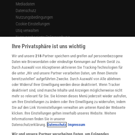
Mediadaten
Datenschutz
Nutzungsbedingungen
Cookie-Einstellungen
Utiq verwalten
Nutzungsbasierte Onlinewerbung
Alle Artikel
Ihre Privatsphäre ist uns wichtig
Impressum
Wir und unsere
218
-Partner speichern und greifen auf personenbezogene
WEITERE ANGEBOTE
Daten wie Browserdaten oder eindeutige Kennungen auf Ihrem Gerät zu.
Angebote für Schulen
Durch Auswahl von Akzeptieren aktivieren Sie Tracking-Technologien für
die unter „Wir und unsere Partner verarbeiten Daten, um Ihnen Dienste
Angebote für Institutionen
bereitzustellen“ aufgeführten Zwecke. Durch Auswahl von Alle ablehnen
Sprachen lernen mit Gymglish
oder Widerruf Ihrer Einwilligung werden diese deaktiviert. Wenn Tracker
Lexika
deaktiviert sind, sind manche Inhalte und Anzeigen möglicherweise nicht
Für Spektrum schreiben
mehr so relevant für Sie. Sie können dieses Menü jederzeit wieder aufrufen,
Zugänglichkeitserklärung
um Ihre Einstellungen zu ändern oder Ihre Einwilligung zu widerrufen, indem
Sie auf den Link Voreinstellungen verwalten am unteren Rand der Webseite
WEBSEITEN
klicken. Ihre Einstellungen gelten innerhalb unseres Website. Weitere
KielSCN
Informationen finden Sie in unserer
Wissenschaft in die Schulen
Datenschutzerklärung.
Datenschutz
Impressum
SciLogs
Wir und unsere Partner verarbeiten Daten, um Folgendes