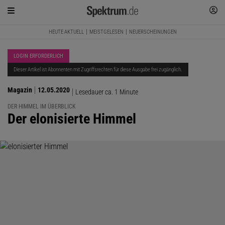
HEUTE AKTUELL
MEISTGELESEN
NEUERSCHEINUNGEN
LOGIN ERFORDERLICH
Dieser Artikel ist Abonnenten mit Zugriffsrechten für diese Ausgabe frei zugänglich.
Magazin
12.05.2020
Lesedauer ca. 1 Minute
DER HIMMEL IM ÜBERBLICK
:
Der elonisierte Himmel