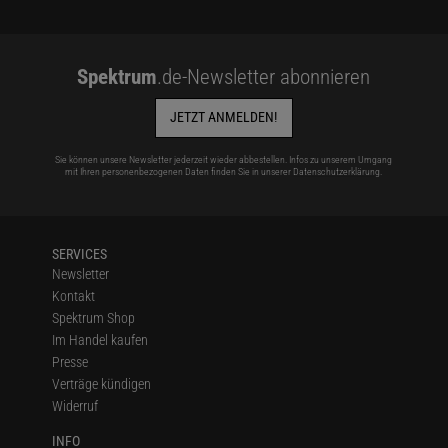
Spektrum
.de-Newsletter abonnieren
JETZT ANMELDEN!
Sie können unsere Newsletter jederzeit wieder abbestellen. Infos zu unserem Umgang
mit Ihren personenbezogenen Daten finden Sie in unserer
Datenschutzerklärung
.
SERVICES
Newsletter
Kontakt
Spektrum Shop
Im Handel kaufen
Presse
Verträge kündigen
Widerruf
INFO