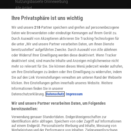
Nutzungsbasierte Onlinewerbung
Alle Artikel
Impressum
Ihre Privatsphäre ist uns wichtig
WEITERE ANGEBOTE
Wir und unsere
218
-Partner speichern und greifen auf personenbezogene
Angebote für Schulen
Daten wie Browserdaten oder eindeutige Kennungen auf Ihrem Gerät zu.
Angebote für Institutionen
Durch Auswahl von Akzeptieren aktivieren Sie Tracking-Technologien für
Sprachen lernen mit Gymglish
die unter „Wir und unsere Partner verarbeiten Daten, um Ihnen Dienste
Lexika
bereitzustellen“ aufgeführten Zwecke. Durch Auswahl von Alle ablehnen
oder Widerruf Ihrer Einwilligung werden diese deaktiviert. Wenn Tracker
Für Spektrum schreiben
deaktiviert sind, sind manche Inhalte und Anzeigen möglicherweise nicht
Zugänglichkeitserklärung
mehr so relevant für Sie. Sie können dieses Menü jederzeit wieder aufrufen,
um Ihre Einstellungen zu ändern oder Ihre Einwilligung zu widerrufen, indem
WEBSEITEN
Sie auf den Link Voreinstellungen verwalten am unteren Rand der Webseite
KielSCN
klicken. Ihre Einstellungen gelten innerhalb unseres Website. Weitere
Wissenschaft in die Schulen
Informationen finden Sie in unserer
SciLogs
Datenschutzerklärung.
Datenschutz
Impressum
Wir und unsere Partner verarbeiten Daten, um Folgendes
bereitzustellen:
Uns finden Sie auch hier:
Verwendung genauer Standortdaten. Endgeräteeigenschaften zur
Identifikation aktiv abfragen. Speichern von oder Zugriff auf Informationen
auf einem Endgerät. Personalisierte Werbung und Inhalte, Messung von
Werbeleistung und der Performance von Inhalten, Zielgruppenforschung