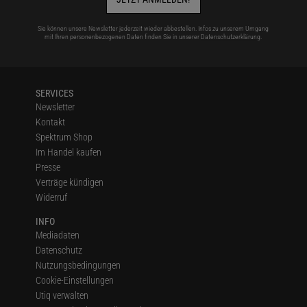
Sie können unsere Newsletter jederzeit wieder abbestellen. Infos zu unserem Umgang
mit Ihren personenbezogenen Daten finden Sie in unserer
Datenschutzerklärung
.
SERVICES
Newsletter
Kontakt
Spektrum Shop
Im Handel kaufen
Presse
Verträge kündigen
Widerruf
INFO
Mediadaten
Datenschutz
Nutzungsbedingungen
Cookie-Einstellungen
Utiq verwalten