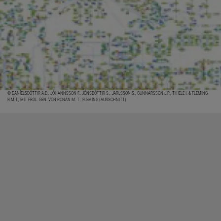
© DANÍELSDÓTTIR A.D., JÓHANNSSON F., JÓNSDÓTTIR S., JARLSSON S., GUNNARSSON J.P., THIELE I. & FLEMING
R.M.T.; MIT FRDL. GEN. VON RONAN M. T . FLEMING (AUSSCHNITT)