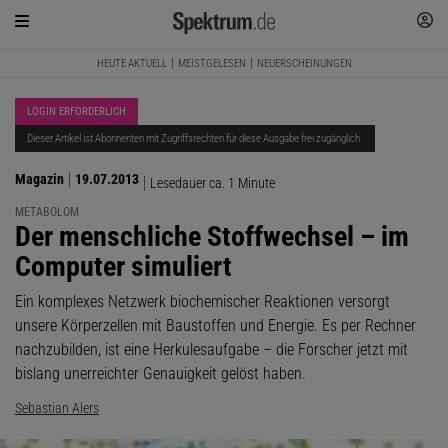
HEUTE AKTUELL
MEISTGELESEN
NEUERSCHEINUNGEN
LOGIN ERFORDERLICH
Dieser Artikel ist Abonnenten mit Zugriffsrechten für diese Ausgabe frei zugänglich.
Magazin
19.07.2013
Lesedauer ca. 1 Minute
METABOLOM
:
Der menschliche Stoffwechsel – im
Computer simuliert
Ein komplexes Netzwerk biochemischer Reaktionen versorgt
unsere Körperzellen mit Baustoffen und Energie. Es per Rechner
nachzubilden, ist eine Herkulesaufgabe – die Forscher jetzt mit
bislang unerreichter Genauigkeit gelöst haben.
Sebastian Alers