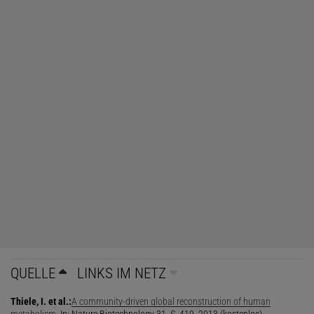
QUELLE
LINKS IM NETZ
Thiele, I. et al.:
A community-driven global reconstruction of human
metabolism
. In: Nature Biotechnology 31, S. 419, 2013 (kostenlos)