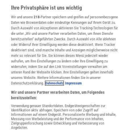
Presse
Ihre Privatsphäre ist uns wichtig
Verträge kündigen
Wir und unsere
218
-Partner speichern und greifen auf personenbezogene
Widerruf
Daten wie Browserdaten oder eindeutige Kennungen auf Ihrem Gerät zu.
INFO
Durch Auswahl von Akzeptieren aktivieren Sie Tracking-Technologien für
Mediadaten
die unter „Wir und unsere Partner verarbeiten Daten, um Ihnen Dienste
bereitzustellen“ aufgeführten Zwecke. Durch Auswahl von Alle ablehnen
Datenschutz
oder Widerruf Ihrer Einwilligung werden diese deaktiviert. Wenn Tracker
Nutzungsbedingungen
deaktiviert sind, sind manche Inhalte und Anzeigen möglicherweise nicht
Cookie-Einstellungen
mehr so relevant für Sie. Sie können dieses Menü jederzeit wieder
Utiq verwalten
aufrufen, um Ihre Einstellungen zu ändern oder Ihre Einwilligung zu
Nutzungsbasierte Onlinewerbung
widerrufen, indem Sie auf den Link Voreinstellungen verwalten am
Alle Artikel
unteren Rand der Webseite klicken. Ihre Einstellungen gelten innerhalb
unseres Website. Weitere Informationen finden Sie in unserer
Impressum
Datenschutzerklärung.
Datenschutz
Impressum
WEITERE ANGEBOTE
Wir und unsere Partner verarbeiten Daten, um Folgendes
Angebote für Schulen
bereitzustellen:
Angebote für Institutionen
Verwendung genauer Standortdaten. Endgeräteeigenschaften zur
Sprachen lernen mit Gymglish
Identifikation aktiv abfragen. Speichern von oder Zugriff auf
Lexika
Informationen auf einem Endgerät. Personalisierte Werbung und Inhalte,
Messung von Werbeleistung und der Performance von Inhalten,
Für Spektrum schreiben
Zielgruppenforschung sowie Entwicklung und Verbesserung von
Zugänglichkeitserklärung
Angeboten.