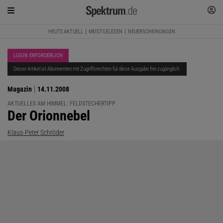
HEUTE AKTUELL
MEISTGELESEN
NEUERSCHEINUNGEN
LOGIN ERFORDERLICH
Dieser Artikel ist Abonnenten mit Zugriffsrechten für diese Ausgabe frei zugänglich.
Magazin
14.11.2008
AKTUELLES AM HIMMEL: FELDSTECHERTIPP
:
Der Orionnebel
Klaus-Peter Schröder