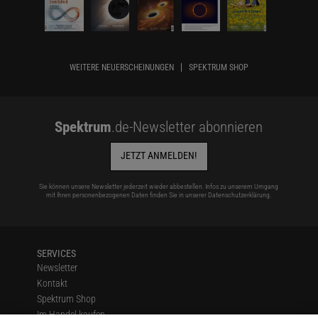
WEITERE NEUERSCHEINUNGEN
SPEKTRUM SHOP
Spektrum
.de-Newsletter abonnieren
JETZT ANMELDEN!
Sie können unsere Newsletter jederzeit wieder abbestellen. Infos zu unserem Umgang
mit Ihren personenbezogenen Daten finden Sie in unserer
Datenschutzerklärung
.
SERVICES
Newsletter
Kontakt
Spektrum Shop
Im Handel kaufen