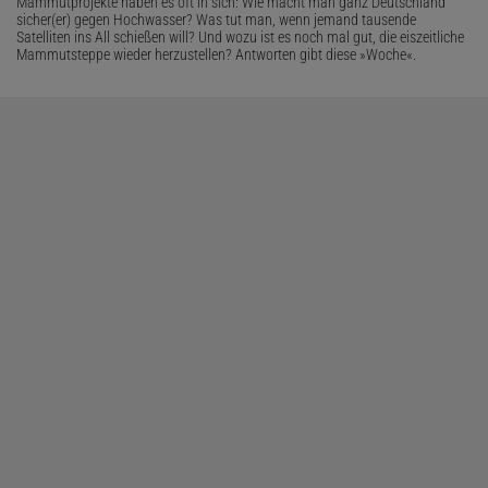
Mammutprojekte haben es oft in sich: Wie macht man ganz Deutschland
sicher(er) gegen Hochwasser? Was tut man, wenn jemand tausende
Satelliten ins All schießen will? Und wozu ist es noch mal gut, die eiszeitliche
Mammutsteppe wieder herzustellen? Antworten gibt diese »Woche«.