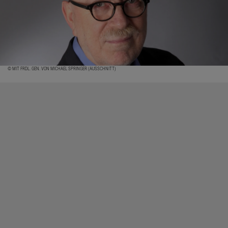
© MIT FRDL. GEN. VON MICHAEL SPRINGER (AUSSCHNITT)