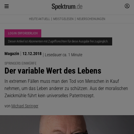
HEUTE AKTUELL
MEISTGELESEN
NEUERSCHEINUNGEN
LOGIN ERFORDERLICH
Dieser Artikel ist Abonnenten mit Zugriffsrechten für diese Ausgabe frei zugänglich.
Magazin
12.12.2018
Lesedauer ca. 1 Minute
SPRINGERS EINWÜRFE
:
Der variable Wert des Lebens
In extremen Fällen muss man den Tod von Menschen in Kauf
nehmen, um das Leben anderer zu schützen. Aus der moralischen
Zwickmühle führt kein universelles Patentrezept.
von
Michael Springer