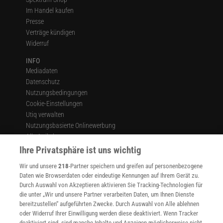
Im Handel kaufen
Presse
Verträge kündigen
Widerruf
INFO
Mediadaten
Datenschutz
Nutzungsbedingungen
Cookie-Einstellungen
Utiq verwalten
Nutzungsbasierte Onlinewerbung
Alle Artikel
Impressum
Ihre Privatsphäre ist uns wichtig
WEITERE ANGEBOTE
Wir und unsere
218
-Partner speichern und greifen auf personenbezogene
Angebote für Schulen
Daten wie Browserdaten oder eindeutige Kennungen auf Ihrem Gerät zu.
Durch Auswahl von Akzeptieren aktivieren Sie Tracking-Technologien für
Angebote für Institutionen
die unter „Wir und unsere Partner verarbeiten Daten, um Ihnen Dienste
Sprachen lernen mit Gymglish
bereitzustellen“ aufgeführten Zwecke. Durch Auswahl von Alle ablehnen
Lexika
oder Widerruf Ihrer Einwilligung werden diese deaktiviert. Wenn Tracker
Für Spektrum schreiben
deaktiviert sind, sind manche Inhalte und Anzeigen möglicherweise nicht