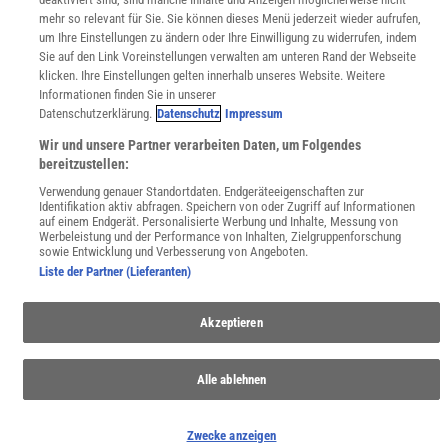
Zugänglichkeitserklärung
mehr so relevant für Sie. Sie können dieses Menü jederzeit wieder aufrufen,
um Ihre Einstellungen zu ändern oder Ihre Einwilligung zu widerrufen, indem
WEBSEITEN
Sie auf den Link Voreinstellungen verwalten am unteren Rand der Webseite
KielSCN
klicken. Ihre Einstellungen gelten innerhalb unseres Website. Weitere
Wissenschaft in die Schulen
Informationen finden Sie in unserer
SciLogs
Datenschutzerklärung.
Datenschutz
Impressum
Wir und unsere Partner verarbeiten Daten, um Folgendes
bereitzustellen:
Uns finden Sie auch hier:
Verwendung genauer Standortdaten. Endgeräteeigenschaften zur
Identifikation aktiv abfragen. Speichern von oder Zugriff auf Informationen
auf einem Endgerät. Personalisierte Werbung und Inhalte, Messung von
Werbeleistung und der Performance von Inhalten, Zielgruppenforschung
sowie Entwicklung und Verbesserung von Angeboten.
Liste der Partner (Lieferanten)
Akzeptieren
Alle ablehnen
Zwecke anzeigen