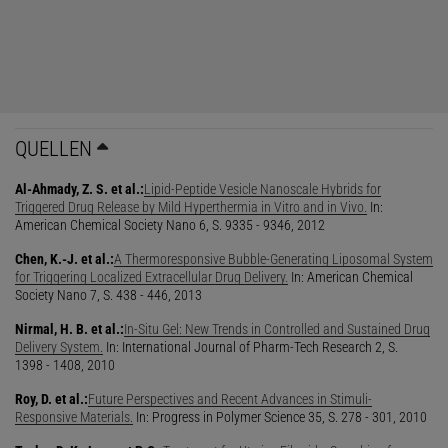
QUELLEN
Al-Ahmady, Z. S. et al.:
Lipid-Peptide Vesicle Nanoscale Hybrids for
Triggered Drug Release by Mild Hyperthermia in Vitro and in Vivo.
In:
American Chemical Society Nano 6, S. 9335 - 9346, 2012
Chen, K.-J. et al.:
A Thermoresponsive Bubble-Generating Liposomal System
for Triggering Localized Extracellular Drug Delivery.
In: American Chemical
Society Nano 7, S. 438 - 446, 2013
Nirmal, H. B. et al.:
In-Situ Gel: New Trends in Controlled and Sustained Drug
Delivery System.
In: International Journal of Pharm-Tech Research 2, S.
1398 - 1408, 2010
Roy, D. et al.:
Future Perspectives and Recent Advances in Stimuli-
Responsive Materials.
In: Progress in Polymer Science 35, S. 278 - 301, 2010