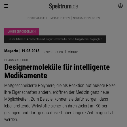
HEUTE AKTUELL
MEISTGELESEN
NEUERSCHEINUNGEN
LOGIN ERFORDERLICH
Dieser Artikel ist Abonnenten mit Zugriffsrechten für diese Ausgabe frei zugänglich.
Magazin
19.05.2015
Lesedauer ca. 1 Minute
PHARMAKOLOGIE
:
Designermoleküle für intelligente
Medikamente
Maßgeschneiderte Polymere, die als Reaktion auf äußere Reize
ihre Eigenschaften ändern, eröffnen der Medizin ganz neue
Möglichkeiten. Zum Beispiel können sie dafür sorgen, dass
lebensrettende Wirkstoffe sicher an ihren Zielort im Körper
gelangen und dort genau dosiert über längere Zeit freigesetzt
werden.