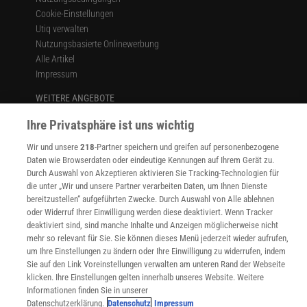
Cookie-Einstellungen
Utiq verwalten
Nutzungsbasierte Onlinewerbung
Alle Artikel
Impressum
WEITERE ANGEBOTE
Angebote für Schulen
Ihre Privatsphäre ist uns wichtig
Angebote für Institutionen
Sprachen lernen mit Gymglish
Wir und unsere
218
-Partner speichern und greifen auf personenbezogene
Lexika
Daten wie Browserdaten oder eindeutige Kennungen auf Ihrem Gerät zu.
Für Spektrum schreiben
Durch Auswahl von Akzeptieren aktivieren Sie Tracking-Technologien für
die unter „Wir und unsere Partner verarbeiten Daten, um Ihnen Dienste
Zugänglichkeitserklärung
bereitzustellen“ aufgeführten Zwecke. Durch Auswahl von Alle ablehnen
WEBSEITEN
oder Widerruf Ihrer Einwilligung werden diese deaktiviert. Wenn Tracker
KielSCN
deaktiviert sind, sind manche Inhalte und Anzeigen möglicherweise nicht
mehr so relevant für Sie. Sie können dieses Menü jederzeit wieder aufrufen,
Wissenschaft in die Schulen
um Ihre Einstellungen zu ändern oder Ihre Einwilligung zu widerrufen, indem
SciLogs
Sie auf den Link Voreinstellungen verwalten am unteren Rand der Webseite
klicken. Ihre Einstellungen gelten innerhalb unseres Website. Weitere
Informationen finden Sie in unserer
Datenschutzerklärung.
Datenschutz
Impressum