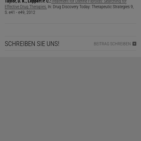
Taylor, D. K., Leppert P. C.:
Treatment for Uterine Fibroids: Searching for
Effective Drug Therapies.
In: Drug Discovery Today: Therapeutic Strategies 9,
S. e41 - e49, 2012
SCHREIBEN SIE UNS!
BEITRAG SCHREIBEN