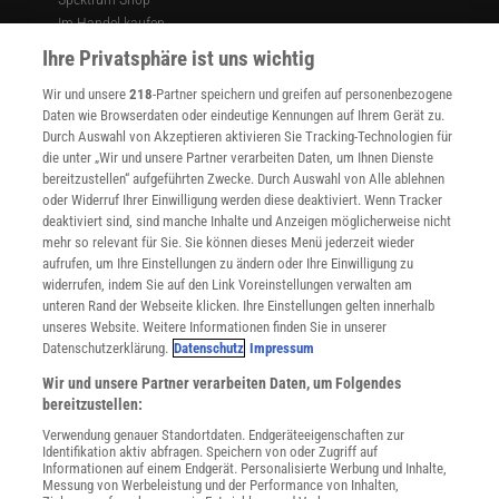
Im Handel kaufen
Presse
Ihre Privatsphäre ist uns wichtig
Verträge kündigen
Wir und unsere
218
-Partner speichern und greifen auf personenbezogene
Widerruf
Daten wie Browserdaten oder eindeutige Kennungen auf Ihrem Gerät zu.
INFO
Durch Auswahl von Akzeptieren aktivieren Sie Tracking-Technologien für
Mediadaten
die unter „Wir und unsere Partner verarbeiten Daten, um Ihnen Dienste
bereitzustellen“ aufgeführten Zwecke. Durch Auswahl von Alle ablehnen
Datenschutz
oder Widerruf Ihrer Einwilligung werden diese deaktiviert. Wenn Tracker
Nutzungsbedingungen
deaktiviert sind, sind manche Inhalte und Anzeigen möglicherweise nicht
Cookie-Einstellungen
mehr so relevant für Sie. Sie können dieses Menü jederzeit wieder
Utiq verwalten
aufrufen, um Ihre Einstellungen zu ändern oder Ihre Einwilligung zu
Nutzungsbasierte Onlinewerbung
widerrufen, indem Sie auf den Link Voreinstellungen verwalten am
Alle Artikel
unteren Rand der Webseite klicken. Ihre Einstellungen gelten innerhalb
unseres Website. Weitere Informationen finden Sie in unserer
Impressum
Datenschutzerklärung.
Datenschutz
Impressum
WEITERE ANGEBOTE
Wir und unsere Partner verarbeiten Daten, um Folgendes
Angebote für Schulen
bereitzustellen:
Angebote für Institutionen
Verwendung genauer Standortdaten. Endgeräteeigenschaften zur
Sprachen lernen mit Gymglish
Identifikation aktiv abfragen. Speichern von oder Zugriff auf
Lexika
Informationen auf einem Endgerät. Personalisierte Werbung und Inhalte,
Messung von Werbeleistung und der Performance von Inhalten,
Für Spektrum schreiben