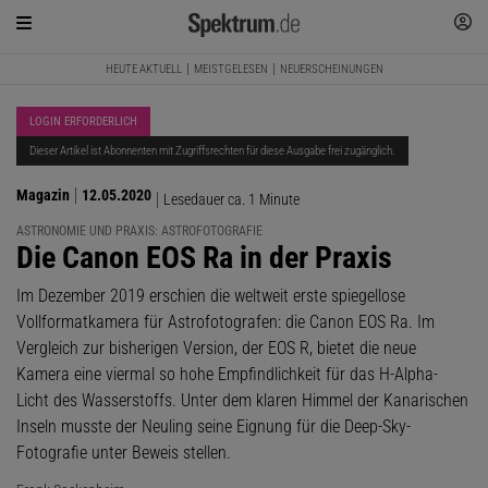
HEUTE AKTUELL
MEISTGELESEN
NEUERSCHEINUNGEN
LOGIN ERFORDERLICH
Dieser Artikel ist Abonnenten mit Zugriffsrechten für diese Ausgabe frei zugänglich.
Magazin
12.05.2020
Lesedauer ca. 1 Minute
ASTRONOMIE UND PRAXIS: ASTROFOTOGRAFIE
:
Die Canon EOS Ra in der Praxis
Im Dezember 2019 erschien die weltweit erste spiegellose
Vollformatkamera für Astrofotografen: die Canon EOS Ra. Im
Vergleich zur bisherigen Version, der EOS R, bietet die neue
Kamera eine viermal so hohe Empfindlichkeit für das H-Alpha-
Licht des Wasserstoffs. Unter dem klaren Himmel der Kanarischen
Inseln musste der Neuling seine Eignung für die Deep-Sky-
Fotografie unter Beweis stellen.