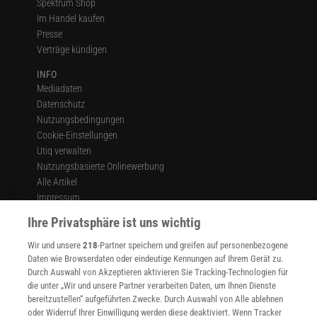
Spektrum Shop
Im Handel kaufen
Presse
Verträge kündigen
INFO
Mediadaten
Datenschutz
Nutzungsbedingungen
Cookie-Einstellungen
Utiq verwalten
Nutzungsbasierte Onlinewerbung
Alle Artikel
Impressum
Ihre Privatsphäre ist uns wichtig
WEITERE ANGEBOTE
Angebote für Schulen
Wir und unsere
218
-Partner speichern und greifen auf personenbezogene
Angebote für Institutionen
Daten wie Browserdaten oder eindeutige Kennungen auf Ihrem Gerät zu.
Sprachen lernen mit Gymglish
Durch Auswahl von Akzeptieren aktivieren Sie Tracking-Technologien für
Lexika
die unter „Wir und unsere Partner verarbeiten Daten, um Ihnen Dienste
Für Spektrum schreiben
bereitzustellen“ aufgeführten Zwecke. Durch Auswahl von Alle ablehnen
oder Widerruf Ihrer Einwilligung werden diese deaktiviert. Wenn Tracker
Zugänglichkeitserklärung