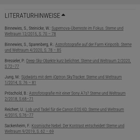
LITERATURHINWEISE
Binnewies, S., Steinicke, W.:
Supernova-Überreste im Fokus. Sterne und
Weltraum 12/2015, S. 70 – 78
Binnewies, S., Sparenberg, R.:
Astrofotografie auf der Farm Kiripotib. Sterne
und Weltraum 4/2020, S. 78 – 85
Bresseler, P.:
Deep-Sky-Objekte kurz belichtet. Sterne und Weltraum 2/2020,
S.72–77
Jung, M.:
Südwärts mit dem iOptron SkyTracker. Sterne und Weltraum
1/2014, S. 76 – 81
Pröschold, B.:
Astrofotografie mit einer Sony A7s? Sterne und Weltraum
2/2018, S.68–71
Reichert, U.:
Lob und Tadel für die Canon EOS 6D. Sterne und Weltraum
4/2015, S.76–77
Sackenheim, F.:
Kosmische Nebel: Der Kontrast entscheidet! Sterne und
Weltraum 9/2019, S. 62 – 69