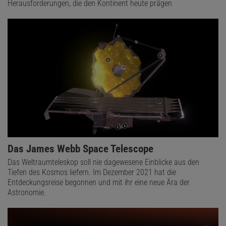
Herausforderungen, die den Kontinent heute prägen
Das James Webb Space Telescope
Das Weltraumteleskop soll nie dagewesene Einblicke aus den
Tiefen des Kosmos liefern. Im Dezember 2021 hat die
Entdeckungsreise begonnen und mit ihr eine neue Ära der
Astronomie.