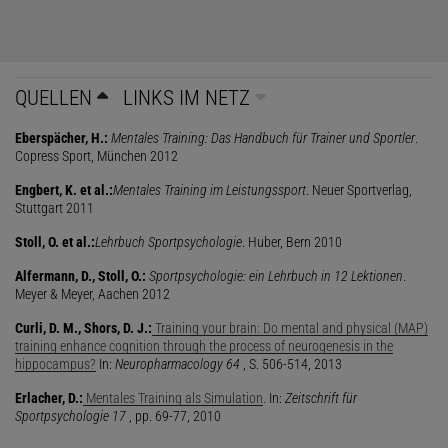
QUELLEN
LINKS IM NETZ
Eberspächer, H.:
Mentales Training: Das Handbuch für Trainer und Sportler
.
Copress Sport, München 2012
Engbert, K. et al.:
Mentales Training im Leistungssport
. Neuer Sportverlag,
Stuttgart 2011
Stoll, O. et al.:
Lehrbuch Sportpsychologie
. Huber, Bern 2010
Alfermann, D., Stoll, O.:
Sportpsychologie: ein Lehrbuch in 12 Lektionen
.
Meyer & Meyer, Aachen 2012
Curli, D. M., Shors, D. J.:
Training your brain: Do mental and physical (MAP)
training enhance cognition through the process of neurogenesis in the
hippocampus?
In:
Neuropharmacology 64
, S. 506-514, 2013
Erlacher, D.:
Mentales Training als Simulation
. In:
Zeitschrift für
Sportpsychologie 17
, pp. 69-77, 2010