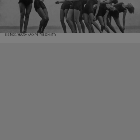
© ISTOCK / HULTON ARCHIVE (AUSSCHNITT)