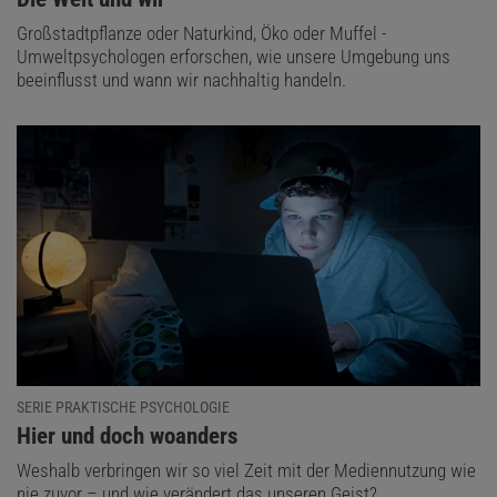
Großstadtpflanze oder Naturkind, Öko oder Muffel -
Umweltpsychologen erforschen, wie unsere Umgebung uns
beeinflusst und wann wir nachhaltig handeln.
SERIE PRAKTISCHE PSYCHOLOGIE
:
Hier und doch woanders
Weshalb verbringen wir so viel Zeit mit der Mediennutzung wie
nie zuvor – und wie verändert das unseren Geist?