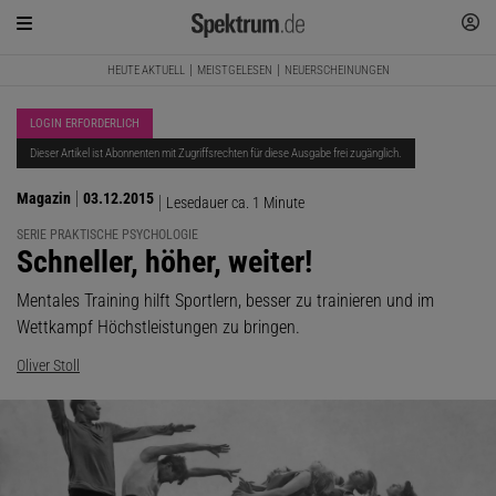
HEUTE AKTUELL
MEISTGELESEN
NEUERSCHEINUNGEN
LOGIN ERFORDERLICH
Dieser Artikel ist Abonnenten mit Zugriffsrechten für diese Ausgabe frei zugänglich.
Magazin
03.12.2015
Lesedauer ca. 1 Minute
SERIE PRAKTISCHE PSYCHOLOGIE
:
Schneller, höher, weiter!
Mentales Training hilft Sportlern, besser zu trainieren und im
Wettkampf Höchstleistungen zu bringen.
Oliver Stoll