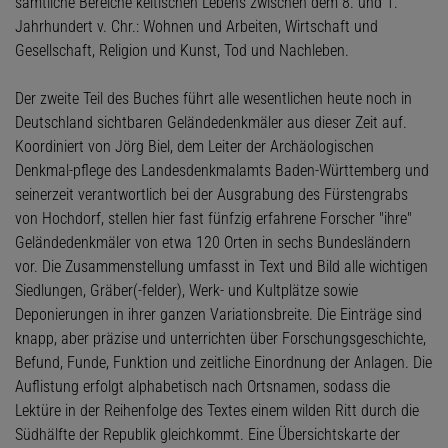
sämtliche Bereiche keltischen Lebens zwischen dem 8. und 1.
Jahrhundert v. Chr.: Wohnen und Arbeiten, Wirtschaft und
Gesellschaft, Religion und Kunst, Tod und Nachleben.
Der zweite Teil des Buches führt alle wesentlichen heute noch in
Deutschland sichtbaren Geländedenkmäler aus dieser Zeit auf.
Koordiniert von Jörg Biel, dem Leiter der Archäologischen
Denkmal-pflege des Landesdenkmalamts Baden-Württemberg und
seinerzeit verantwortlich bei der Ausgrabung des Fürstengrabs
von Hochdorf, stellen hier fast fünfzig erfahrene Forscher "ihre"
Geländedenkmäler von etwa 120 Orten in sechs Bundesländern
vor. Die Zusammenstellung umfasst in Text und Bild alle wichtigen
Siedlungen, Gräber(-felder), Werk- und Kultplätze sowie
Deponierungen in ihrer ganzen Variationsbreite. Die Einträge sind
knapp, aber präzise und unterrichten über Forschungsgeschichte,
Befund, Funde, Funktion und zeitliche Einordnung der Anlagen. Die
Auflistung erfolgt alphabetisch nach Ortsnamen, sodass die
Lektüre in der Reihenfolge des Textes einem wilden Ritt durch die
Südhälfte der Republik gleichkommt. Eine Übersichtskarte der