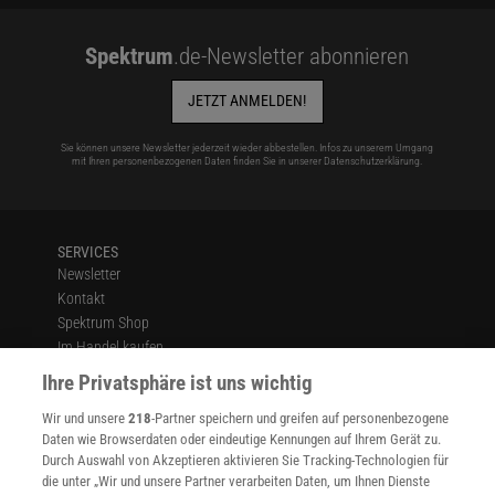
Spektrum
.de-Newsletter abonnieren
JETZT ANMELDEN!
Sie können unsere Newsletter jederzeit wieder abbestellen. Infos zu unserem Umgang
mit Ihren personenbezogenen Daten finden Sie in unserer
Datenschutzerklärung
.
SERVICES
Newsletter
Kontakt
Spektrum Shop
Im Handel kaufen
Presse
Ihre Privatsphäre ist uns wichtig
Verträge kündigen
Wir und unsere
218
-Partner speichern und greifen auf personenbezogene
Widerruf
Daten wie Browserdaten oder eindeutige Kennungen auf Ihrem Gerät zu.
INFO
Durch Auswahl von Akzeptieren aktivieren Sie Tracking-Technologien für
Mediadaten
die unter „Wir und unsere Partner verarbeiten Daten, um Ihnen Dienste