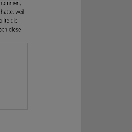
genommen,
hatte, weil
llte die
ben diese