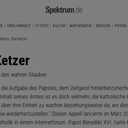
IE
ERDE/UMWELT
IT/TECH
KULTUR
MATHEMATIK
MEDIZIN
PHYSIK
lle Seite:
thema : Die Ketzer
Ketzer
r den wahren Glauben
ht die Aufgabe des Papstes, dem Zeitgeist hinterherzuhech
Inhalt seines Amtes ist es doch vielmehr, die katholische 
 über ihre Einheit zu wachen beziehungsweise da, wo dies
 sie wiederherzustellen." Diesen Appell lancierte im März 2
tholik in einem Internetforum. Papst Benedikt XVI. hatte 