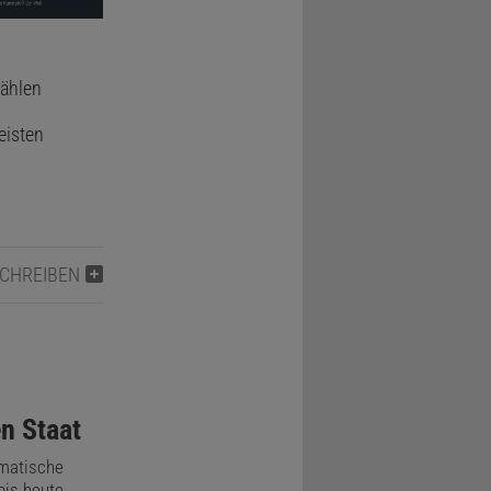
zählen
eisten
SCHREIBEN
n Staat
smatische
bis heute