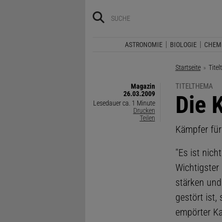
ASTRONOMIE
BIOLOGIE
CHEM
Startseite
Aktue
Titel
TITELTHEMA
Magazin
26.03.2009
:
Die 
Lesedauer ca. 1 Minute
Drucken
Teilen
Kämpfer fü
"Es ist nic
Wichtigster 
stärken und
gestört ist,
empörter Ka