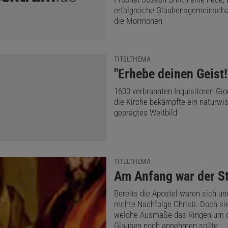
erfolgreiche Glaubensgemeinschaf
die Mormonen
TITELTHEMA
:
"Erhebe deinen Geist!
1600 verbrannten Inquisitoren Gi
die Kirche bekämpfte ein naturwi
geprägtes Weltbild
TITELTHEMA
:
Am Anfang war der St
Bereits die Apostel waren sich un
rechte Nachfolge Christi. Doch sie
welche Ausmaße das Ringen um 
Glauben noch annehmen sollte