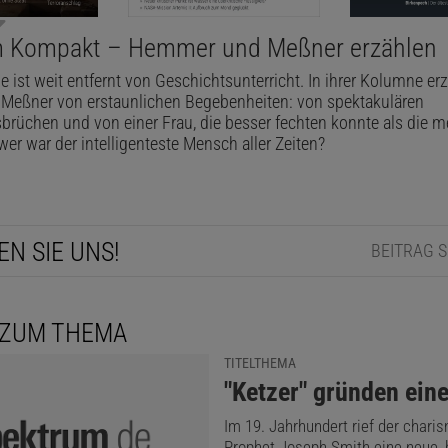
m Kompakt – Hemmer und Meßner erzählen
 ist weit entfernt von Geschichtsunterricht. In ihrer Kolumne er
eßner von erstaunlichen Begebenheiten: von spektakulären
rüchen und von einer Frau, die besser fechten konnte als die m
er war der intelligenteste Mensch aller Zeiten?
EN SIE UNS!
BEITRAG 
 ZUM THEMA
TITELTHEMA
:
"Ketzer" gründen eine
Im 19. Jahrhundert rief der chari
Prophet Joseph Smith eine neue, 