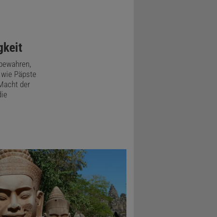
gkeit
 bewahren,
: wie Päpste
 Macht der
die