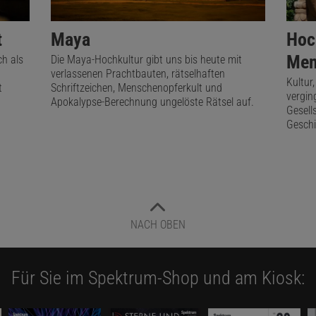
t
Maya
Hoc
Men
ch als
Die Maya-Hochkultur gibt uns bis heute mit
verlassenen Prachtbauten, rätselhaften
Kultur
t
Schriftzeichen, Menschenopferkult und
vergin
Apokalypse-Berechnung ungelöste Rätsel auf.
Gesell
Geschi
NACH OBEN
Für Sie im Spektrum-Shop und am Kiosk: