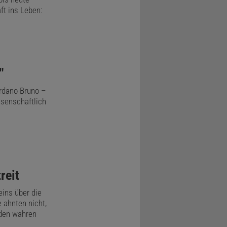
t ins Leben:
"
ordano Bruno –
ssenschaftlich
reit
eins über die
 ahnten nicht,
den wahren