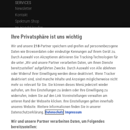
SERVICES
Newsletter
Kontakt
Spektrum Shop
Im Handel kaufen
Presse
Ihre Privatsphäre ist uns wichtig
Verträge kündigen
Wir und unsere
218
-Partner speichern und greifen auf personenbezogene
Widerruf
Daten wie Browserdaten oder eindeutige Kennungen auf Ihrem Gerät zu.
INFO
Durch Auswahl von Akzeptieren aktivieren Sie Tracking-Technologien für
Mediadaten
die unter „Wir und unsere Partner verarbeiten Daten, um Ihnen Dienste
bereitzustellen“ aufgeführten Zwecke. Durch Auswahl von Alle ablehnen
Datenschutz
oder Widerruf Ihrer Einwilligung werden diese deaktiviert. Wenn Tracker
Nutzungsbedingungen
deaktiviert sind, sind manche Inhalte und Anzeigen möglicherweise nicht
Cookie-Einstellungen
mehr so relevant für Sie. Sie können dieses Menü jederzeit wieder
Utiq verwalten
aufrufen, um Ihre Einstellungen zu ändern oder Ihre Einwilligung zu
Nutzungsbasierte Onlinewerbung
widerrufen, indem Sie auf den Link Voreinstellungen verwalten am
Alle Artikel
unteren Rand der Webseite klicken. Ihre Einstellungen gelten innerhalb
unseres Website. Weitere Informationen finden Sie in unserer
Impressum
Datenschutzerklärung.
Datenschutz
Impressum
WEITERE ANGEBOTE
Wir und unsere Partner verarbeiten Daten, um Folgendes
Angebote für Schulen
bereitzustellen:
Angebote für Institutionen