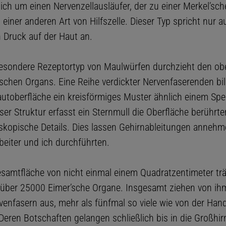
ich um einen Nervenzellausläufer, der zu einer Merkel’sch
 einer anderen Art von Hilfszelle. Dieser Typ spricht nur a
 Druck auf der Haut an.
 besondere Rezeptortyp von Maulwürfen durchzieht den ob
’schen Organs. Eine Reihe verdickter Nervenfaserenden bil
autoberfläche ein kreisförmiges Muster ähnlich einem Spe
eser Struktur erfasst ein Sternmull die Oberfläche berührte
oskopische Details. Dies lassen Gehirnableitungen annehm
beiter und ich durchführten.
esamtfläche von nicht einmal einem Quadratzentimeter trä
über 25000 Eimer’sche Organe. Insgesamt ziehen von ihm
enfasern aus, mehr als fünfmal so viele wie von der Han
eren Botschaften gelangen schließlich bis in die Großhirn