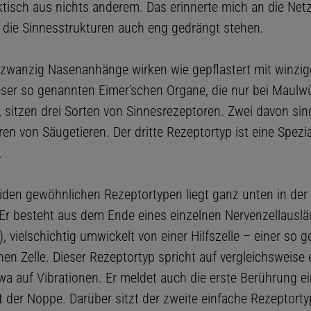
ktisch aus nichts anderem. Das erinnerte mich an die Net
r die Sinnesstrukturen auch eng gedrängt stehen.
zwanzig Nasenanhänge wirken wie gepflastert mit winzi
eser so genannten Eimer’schen Organe, die nur bei Maulw
sitzen drei Sorten von Sinnesrezeptoren. Zwei davon sin
en von Säugetieren. Der dritte Rezeptortyp ist eine Spezial
.
eiden gewöhnlichen Rezeptortypen liegt ganz unten in der 
Er besteht aus dem Ende eines einzelnen Nervenzellausläu
, vielschichtig umwickelt von einer Hilfszelle – einer so 
en Zelle. Dieser Rezeptortyp spricht auf vergleichsweise 
twa auf Vibrationen. Er meldet auch die erste Berührung e
t der Noppe. Darüber sitzt der zweite einfache Rezeptorty