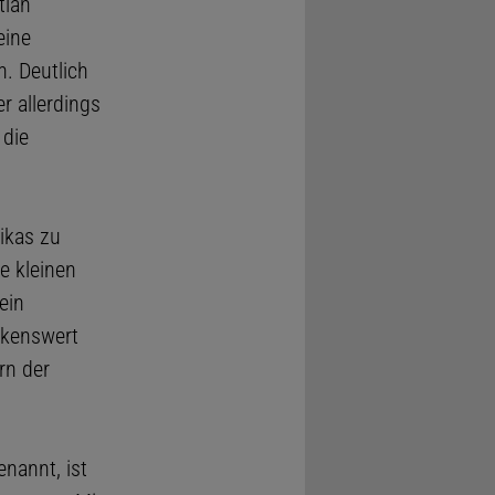
tian
eine
h. Deutlich
 allerdings
 die
ikas zu
e kleinen
ein
rkenswert
rn der
nannt, ist