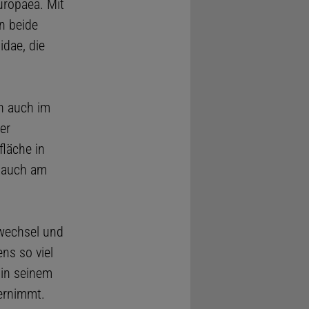
uropaea. Mit
n beide
idae, die
en auch im
er
fläche in
 auch am
fwechsel und
ns so viel
 in seinem
ernimmt.