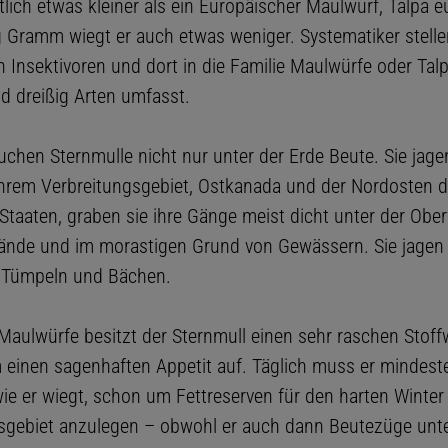
lich etwas kleiner als ein Europäischer Maulwurf, Talpa e
g Gramm wiegt er auch etwas weniger. Systematiker stelle
 Insektivoren und dort in die Familie Maulwürfe oder Talp
nd dreißig Arten umfasst.
suchen Sternmulle nicht nur unter der Erde Beute. Sie jag
ihrem Verbreitungsgebiet, Ostkanada und der Nordosten d
Staaten, graben sie ihre Gänge meist dicht unter der Ober
ände und im morastigen Grund von Gewässern. Sie jagen
 Tümpeln und Bächen.
Maulwürfe besitzt der Sternmull einen sehr raschen Stof
 einen sagenhaften Appetit auf. Täglich muss er mindeste
wie er wiegt, schon um Fettreserven für den harten Winter
sgebiet anzulegen – obwohl er auch dann Beutezüge unt