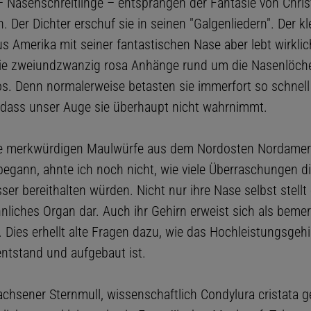
Nasenschreitlinge – entsprangen der Fantasie von Chris
 Der Dichter erschuf sie in seinen "Galgenliedern". Der kl
s Amerika mit seiner fantastischen Nase aber lebt wirklic
ie zweiundzwanzig rosa Anhänge rund um die Nasenlöcher
os. Denn normalerweise betasten sie immerfort so schnell
ass unser Auge sie überhaupt nicht wahrnimmt.
se merkwürdigen Maulwürfe aus dem Nordosten Nordamer
begann, ahnte ich noch nicht, wie viele Überraschungen di
ser bereithalten würden. Nicht nur ihre Nase selbst stellt 
liches Organ dar. Auch ihr Gehirn erweist sich als beme
t. Dies erhellt alte Fragen dazu, wie das Hochleistungsgehi
entstand und aufgebaut ist.
chsener Sternmull, wissenschaftlich Condylura cristata ge