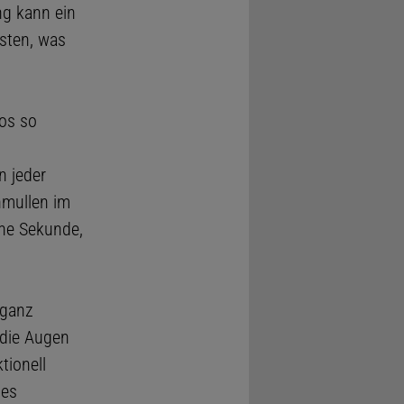
ng kann ein
sten, was
os so
n jeder
nmullen im
ne Sekunde,
 ganz
 die Augen
tionell
des