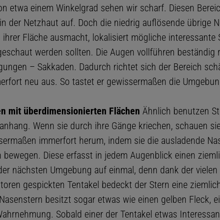
on etwa einem Winkelgrad sehen wir scharf. Diesen Bereic
in der Netzhaut auf. Doch die niedrig auflösende übrige N
 ihrer Fläche ausmacht, lokalisiert mögliche interessante S
geschaut werden sollten. Die Augen vollführen beständig 
ungen – Sakkaden. Dadurch richtet sich der Bereich sch
rfort neu aus. So tastet er gewissermaßen die Umgebun
en mit überdimensionierten Flächen
Ähnlich benutzen St
anhang. Wenn sie durch ihre Gänge kriechen, schauen si
sermaßen immerfort herum, indem sie die ausladende Na
 bewegen. Diese erfasst in jedem Augenblick einen zieml
der nächsten Umgebung auf einmal, denn dank der vielen 
toren gespickten Tentakel bedeckt der Stern eine ziemlic
 Nasenstern besitzt sogar etwas wie einen gelben Fleck, e
Wahrnehmung. Sobald einer der Tentakel etwas Interessan