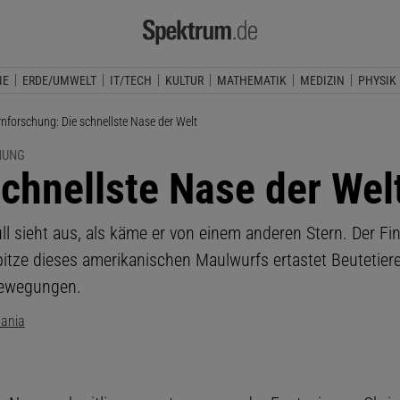
IE
ERDE/UMWELT
IT/TECH
KULTUR
MATHEMATIK
MEDIZIN
PHYSIK
lle Seite:
rnforschung: Die schnellste Nase der Welt
HUNG
schnellste Nase der Wel
ll sieht aus, als käme er von einem anderen Stern. Der Fi
itze dieses amerikanischen Maulwurfs ertastet Beutetier
Bewegungen.
tania