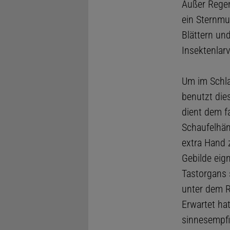
Außer Regen
ein Sternmu
Blättern un
Insektenlarv
Um im Schla
benutzt die
dient dem f
Schaufelhän
extra Hand z
Gebilde eign
Tastorgans 
unter dem Ra
Erwartet hat
sinnesempfi