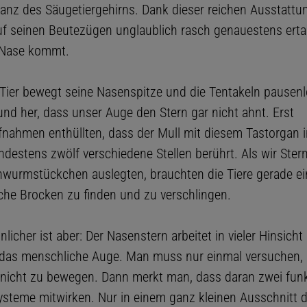
tanz des Säugetiergehirns. Dank dieser reichen Ausstattu
uf seinen Beutezügen unglaublich rasch genauestens erta
 Nase kommt.
Tier bewegt seine Nasenspitze und die Tentakeln pausenl
und her, dass unser Auge den Stern gar nicht ahnt. Erst
fnahmen enthüllten, dass der Mull mit diesem Tastorgan i
destens zwölf verschiedene Stellen berührt. Als wir Ster
wurmstückchen auslegten, brauchten die Tiere gerade ei
che Brocken zu finden und zu verschlingen.
licher ist aber: Der Nasenstern arbeitet in vieler Hinsicht
 das menschliche Auge. Man muss nur einmal versuchen,
nicht zu bewegen. Dann merkt man, dass daran zwei funk
ysteme mitwirken. Nur in einem ganz kleinen Ausschnitt 