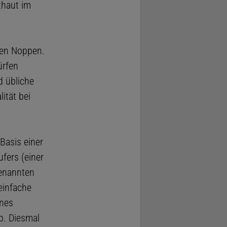
zhaut im
gen Noppen.
ürfen
d übliche
ität bei
Basis einer
fers (einer
genannten
einfache
ines
p. Diesmal