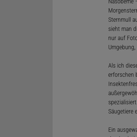
Nasobeme – 
Morgenstern.
Sternmull au
sieht man d
nur auf Fot
Umgebung, d
Als ich die
erforschen 
Insektenfres
außergewöhn
spezialisier
Säugetiere 
Ein ausgewa