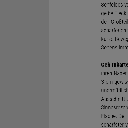
Sehfeldes v
gelbe Fleck 
den Großteil
schärfer an
kurze Beweg
Sehens imme
Gehirnkart
ihren Nasen
Stern gewis
unermüdlich
Ausschnitt 
Sinnesrezep
Fläche. Der
schärfster 