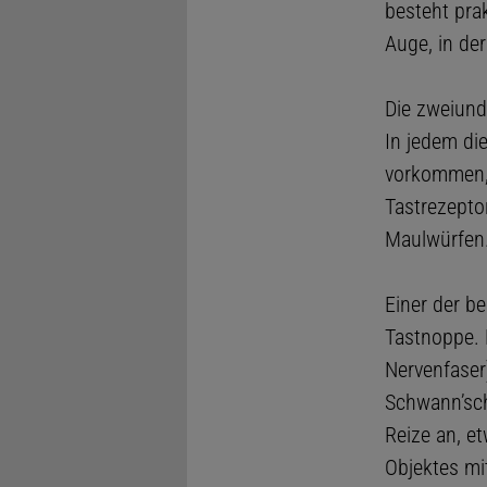
besteht pra
Auge, in de
Die zweiund
In jedem di
vorkommen, 
Tastrezeptor
Maulwürfen
Einer der b
Tastnoppe. 
Nervenfaser)
Schwann’sch
Reize an, e
Objektes mi