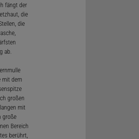
h fängt der
etzhaut, die
tellen, die
rasche,
ärfsten
g ab.
ernmulle
e mit dem
senspitze
ich großen
langen mit
h große
inen Bereich
tes berührt,