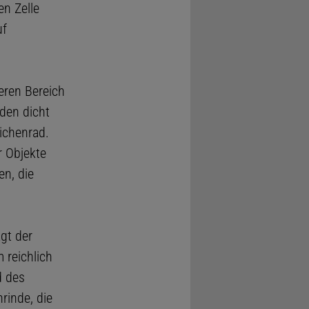
en Zelle
uf
eren Bereich
den dicht
ichenrad.
r Objekte
en, die
gt der
 reichlich
d des
rinde, die