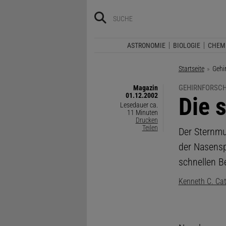
ASTRONOMIE
BIOLOGIE
CHEM
Startseite
Aktue
Gehi
GEHIRNFORSC
Magazin
01.12.2002
:
Die 
Lesedauer ca.
11 Minuten
Drucken
Teilen
Der Sternmu
der Nasensp
schnellen 
Kenneth C. Ca