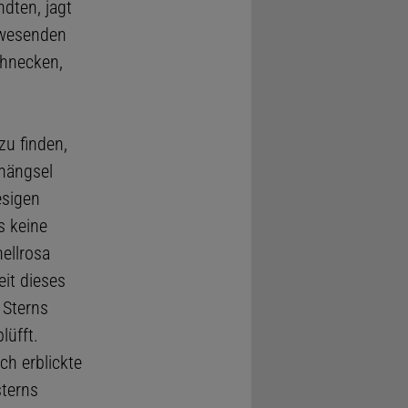
dten, jagt
erwesenden
chnecken,
u finden,
nhängsel
esigen
s keine
ellrosa
eit dieses
 Sterns
lüfft.
ch erblickte
sterns