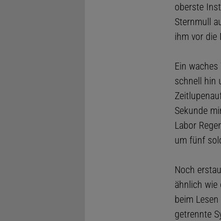
oberste Ins
Sternmull a
ihm vor die
Ein waches 
schnell hin 
Zeitlupenau
Sekunde min
Labor Regen
um fünf sol
Noch erstaun
ähnlich wie
beim Lesen 
getrennte S