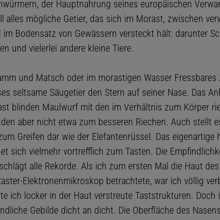
würmern, der Hauptnahrung seines europäischen Verwan
ll alles mögliche Getier, das sich im Morast, zwischen v
d im Bodensatz von Gewässern versteckt hält: darunter S
en und vielerlei andere kleine Tiere.
mm und Matsch oder im morastigen Wasser Fressbares z
ses seltsame Säugetier den Stern auf seiner Nase. Das A
ast blinden Maulwurf mit den im Verhältnis zum Körper ri
den aber nicht etwa zum besseren Riechen. Auch stellt e
um Greifen dar wie der Elefantenrüssel. Das eigenartige h
et sich vielmehr vortrefflich zum Tasten. Die Empfindlichk
schlägt alle Rekorde. Als ich zum ersten Mal die Haut des
ster-Elektronenmikroskop betrachtete, war ich völlig verb
te ich locker in der Haut verstreute Taststrukturen. Doch i
ndliche Gebilde dicht an dicht. Die Oberfläche des Nasen