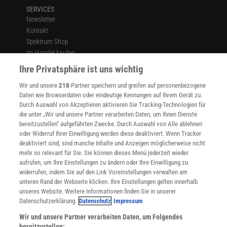
SERVICES
Newsletter
Kontakt
Spektrum Shop
Im Handel kaufen
Presse
Ihre Privatsphäre ist uns wichtig
Verträge kündigen
Wir und unsere
218
-Partner speichern und greifen auf personenbezogene
Widerruf
Daten wie Browserdaten oder eindeutige Kennungen auf Ihrem Gerät zu.
INFO
Durch Auswahl von Akzeptieren aktivieren Sie Tracking-Technologien für
Mediadaten
die unter „Wir und unsere Partner verarbeiten Daten, um Ihnen Dienste
bereitzustellen“ aufgeführten Zwecke. Durch Auswahl von Alle ablehnen
Datenschutz
oder Widerruf Ihrer Einwilligung werden diese deaktiviert. Wenn Tracker
Nutzungsbedingungen
deaktiviert sind, sind manche Inhalte und Anzeigen möglicherweise nicht
Cookie-Einstellungen
mehr so relevant für Sie. Sie können dieses Menü jederzeit wieder
Utiq verwalten
aufrufen, um Ihre Einstellungen zu ändern oder Ihre Einwilligung zu
Nutzungsbasierte Onlinewerbung
widerrufen, indem Sie auf den Link Voreinstellungen verwalten am
Alle Artikel
unteren Rand der Webseite klicken. Ihre Einstellungen gelten innerhalb
unseres Website. Weitere Informationen finden Sie in unserer
Impressum
Datenschutzerklärung.
Datenschutz
Impressum
WEITERE ANGEBOTE
Wir und unsere Partner verarbeiten Daten, um Folgendes
Angebote für Schulen
bereitzustellen: