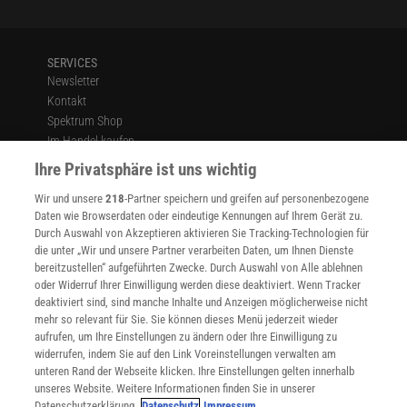
SERVICES
Newsletter
Kontakt
Spektrum Shop
Im Handel kaufen
Presse
Ihre Privatsphäre ist uns wichtig
Verträge kündigen
Wir und unsere
218
-Partner speichern und greifen auf personenbezogene
Widerruf
Daten wie Browserdaten oder eindeutige Kennungen auf Ihrem Gerät zu.
INFO
Durch Auswahl von Akzeptieren aktivieren Sie Tracking-Technologien für
Mediadaten
die unter „Wir und unsere Partner verarbeiten Daten, um Ihnen Dienste
bereitzustellen“ aufgeführten Zwecke. Durch Auswahl von Alle ablehnen
Datenschutz
oder Widerruf Ihrer Einwilligung werden diese deaktiviert. Wenn Tracker
Nutzungsbedingungen
deaktiviert sind, sind manche Inhalte und Anzeigen möglicherweise nicht
Cookie-Einstellungen
mehr so relevant für Sie. Sie können dieses Menü jederzeit wieder
Utiq verwalten
aufrufen, um Ihre Einstellungen zu ändern oder Ihre Einwilligung zu
Nutzungsbasierte Onlinewerbung
widerrufen, indem Sie auf den Link Voreinstellungen verwalten am
Alle Artikel
unteren Rand der Webseite klicken. Ihre Einstellungen gelten innerhalb
unseres Website. Weitere Informationen finden Sie in unserer
Impressum
Datenschutzerklärung.
Datenschutz
Impressum