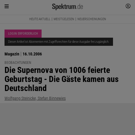
HEUTE AKTUELL
MEISTGELESEN
NEUERSCHEINUNGEN
LOGIN ERFORDERLICH
Dieser Artikel ist Abonnenten mit Zugriffsrechten für diese Ausgabe frei zugänglich.
Magazin
16.10.2006
BEOBACHTUNGEN
:
Die Supernova von 1006 feierte
Geburtstag - Die Gäste kamen aus
Deutschland
Wolfgang Steinicke, Stefan Binnewies