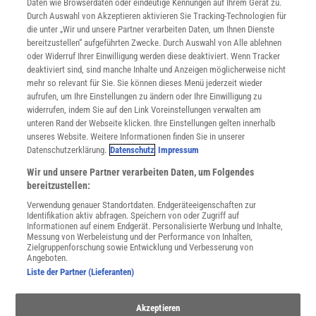
Daten wie Browserdaten oder eindeutige Kennungen auf Ihrem Gerät zu.
INFO
Durch Auswahl von Akzeptieren aktivieren Sie Tracking-Technologien für
Mediadaten
die unter „Wir und unsere Partner verarbeiten Daten, um Ihnen Dienste
bereitzustellen“ aufgeführten Zwecke. Durch Auswahl von Alle ablehnen
Datenschutz
oder Widerruf Ihrer Einwilligung werden diese deaktiviert. Wenn Tracker
Nutzungsbedingungen
deaktiviert sind, sind manche Inhalte und Anzeigen möglicherweise nicht
Cookie-Einstellungen
mehr so relevant für Sie. Sie können dieses Menü jederzeit wieder
Utiq verwalten
aufrufen, um Ihre Einstellungen zu ändern oder Ihre Einwilligung zu
Nutzungsbasierte Onlinewerbung
widerrufen, indem Sie auf den Link Voreinstellungen verwalten am
Alle Artikel
unteren Rand der Webseite klicken. Ihre Einstellungen gelten innerhalb
unseres Website. Weitere Informationen finden Sie in unserer
Impressum
Datenschutzerklärung.
Datenschutz
Impressum
WEITERE ANGEBOTE
Wir und unsere Partner verarbeiten Daten, um Folgendes
Angebote für Schulen
bereitzustellen:
Angebote für Institutionen
Verwendung genauer Standortdaten. Endgeräteeigenschaften zur
Sprachen lernen mit Gymglish
Identifikation aktiv abfragen. Speichern von oder Zugriff auf
Lexika
Informationen auf einem Endgerät. Personalisierte Werbung und Inhalte,
Messung von Werbeleistung und der Performance von Inhalten,
Für Spektrum schreiben
Zielgruppenforschung sowie Entwicklung und Verbesserung von
Zugänglichkeitserklärung
Angeboten.
Liste der Partner (Lieferanten)
WEBSEITEN
KielSCN
Akzeptieren
Wissenschaft in die Schulen