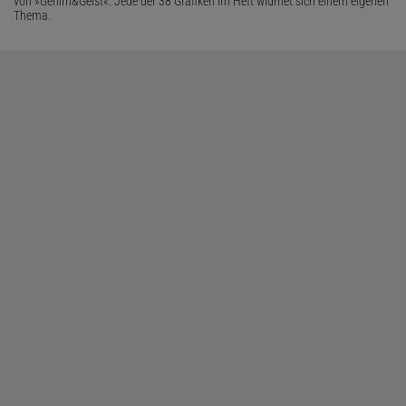
von »Gehirn&Geist«. Jede der 38 Grafiken im Heft widmet sich einem eigenen
Thema.