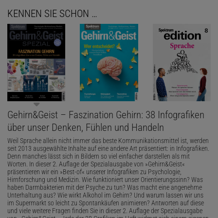
KENNEN SIE SCHON …
Gehirn&Geist – Faszination Gehirn: 38 Infografiken
über unser Denken, Fühlen und Handeln
Weil Sprache allein nicht immer das beste Kommunikationsmittel ist, werden
seit 2013 ausgewählte Inhalte auf eine andere Art präsentiert: in Infografiken.
Denn manches lässt sich in Bildern so viel einfacher darstellen als mit
Worten. In dieser 2. Auflage der Spezialausgabe von »Gehirn&Geist«
präsentieren wir ein »Best-of« unserer Infografiken zu Psychologie,
Hirnforschung und Medizin. Wie funktioniert unser Orientierungssinn? Was
haben Darmbakterien mit der Psyche zu tun? Was macht eine angenehme
Unterhaltung aus? Wie wirkt Alkohol im Gehirn? Und warum lassen wir uns
im Supermarkt so leicht zu Spontankäufen animieren? Antworten auf diese
und viele weitere Fragen finden Sie in dieser 2. Auflage der Spezialausgabe