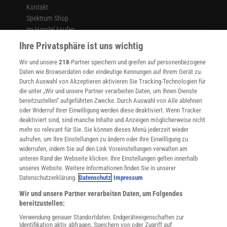
Kontakt
Spektrum Shop
Im Handel kaufen
Presse
Ihre Privatsphäre ist uns wichtig
Verträge kündigen
Wir und unsere
218
-Partner speichern und greifen auf personenbezogene
Widerruf
Daten wie Browserdaten oder eindeutige Kennungen auf Ihrem Gerät zu.
INFO
Durch Auswahl von Akzeptieren aktivieren Sie Tracking-Technologien für
Mediadaten
die unter „Wir und unsere Partner verarbeiten Daten, um Ihnen Dienste
bereitzustellen“ aufgeführten Zwecke. Durch Auswahl von Alle ablehnen
Datenschutz
oder Widerruf Ihrer Einwilligung werden diese deaktiviert. Wenn Tracker
Nutzungsbedingungen
deaktiviert sind, sind manche Inhalte und Anzeigen möglicherweise nicht
Cookie-Einstellungen
mehr so relevant für Sie. Sie können dieses Menü jederzeit wieder
Utiq verwalten
aufrufen, um Ihre Einstellungen zu ändern oder Ihre Einwilligung zu
Nutzungsbasierte Onlinewerbung
widerrufen, indem Sie auf den Link Voreinstellungen verwalten am
Alle Artikel
unteren Rand der Webseite klicken. Ihre Einstellungen gelten innerhalb
unseres Website. Weitere Informationen finden Sie in unserer
Impressum
Datenschutzerklärung.
Datenschutz
Impressum
WEITERE ANGEBOTE
Wir und unsere Partner verarbeiten Daten, um Folgendes
Angebote für Schulen
bereitzustellen:
Angebote für Institutionen
Verwendung genauer Standortdaten. Endgeräteeigenschaften zur
Sprachen lernen mit Gymglish
Identifikation aktiv abfragen. Speichern von oder Zugriff auf