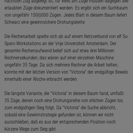
nächsten Zug abgelegt ist; für Weiß am Zuge müssen dagegen alle
erlaubten Züge dokumentiert werden. Es ergibt sich ein Suchbaum
von ungefähr 150|||000 Zügen. Jedes Blatt in diesem Baum liefert
Schwarz eine gewinnsichere Drohungskette.
Die Rechenarbeit spielte sich ab auf einem Netzverbund von elf Su-
Sparc-Workstations an der Vrije Universiteit Amsterdam. Der
gesamte Rechenaufwand belief sich auf etwa drei Millionen
Rechnersekunden; das wären auf einer einzelnen Maschine
ungefähr 35 Tage. Da sich mehrere Rechner die Arbeit teilten,
konnte mit der letzten Version von "Victoria" der endgültige Beweis
innerhalb einer Woche erbracht werden.
Die längste Variante, die "Victoria" in diesem Baum fand, umfaßt
35 Züge, denen noch eine Drohungsreihe von etlichen Zügen bis
zum endgültigen Sieg folgt. Da "Victoria" die Suche abbricht,
sobald eine Gewinnstrategie gefunden ist, können wir nicht
ausschließen, daß es aus der entsprechenden Position noch
kürzere Wege zum Sieg gibt.