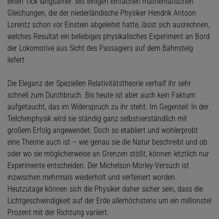
einen Tick langsamer. Mit einigen einfachen mathematischen
Gleichungen, die der niederländische Physiker Hendrik Antoon
Lorentz schon vor Einstein abgeleitet hatte, lässt sich ausrechnen,
welches Resultat ein beliebiges physikalisches Experiment an Bord
der Lokomotive aus Sicht des Passagiers auf dem Bahnsteig
liefert.
Die Eleganz der Speziellen Relativitätstheorie verhalf ihr sehr
schnell zum Durchbruch. Bis heute ist aber auch kein Faktum
aufgetaucht, das im Widerspruch zu ihr steht. Im Gegenteil: In der
Teilchenphysik wird sie ständig ganz selbstverständlich mit
großem Erfolg angewendet. Doch so etabliert und wohlerprobt
eine Theorie auch ist – wie genau sie die Natur beschreibt und ob
oder wo sie möglicherweise an Grenzen stößt, können letztlich nur
Experimente entscheiden. Der Michelson-Morley-Versuch ist
inzwischen mehrmals wiederholt und verfeinert worden.
Heutzutage können sich die Physiker daher sicher sein, dass die
Lichtgeschwindigkeit auf der Erde allerhöchstens um ein millionstel
Prozent mit der Richtung variiert.