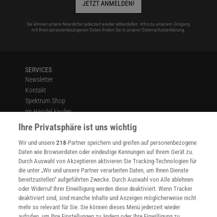
JETZT ANMELDEN!
Sie können unsere Newsletter jederzeit wieder abbestellen. Infos zu unserem Umgang
mit Ihren personenbezogenen Daten finden Sie in unserer
Datenschutzerklärung
.
SERVICES
Newsletter
Kontakt
Spektrum Shop
Im Handel kaufen
Presse
Ihre Privatsphäre ist uns wichtig
Verträge kündigen
Wir und unsere
218
-Partner speichern und greifen auf personenbezogene
Widerruf
Daten wie Browserdaten oder eindeutige Kennungen auf Ihrem Gerät zu.
INFO
Durch Auswahl von Akzeptieren aktivieren Sie Tracking-Technologien für
Mediadaten
die unter „Wir und unsere Partner verarbeiten Daten, um Ihnen Dienste
bereitzustellen“ aufgeführten Zwecke. Durch Auswahl von Alle ablehnen
Datenschutz
oder Widerruf Ihrer Einwilligung werden diese deaktiviert. Wenn Tracker
Nutzungsbedingungen
deaktiviert sind, sind manche Inhalte und Anzeigen möglicherweise nicht
Cookie-Einstellungen
mehr so relevant für Sie. Sie können dieses Menü jederzeit wieder
Utiq verwalten
aufrufen, um Ihre Einstellungen zu ändern oder Ihre Einwilligung zu