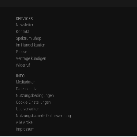
SERVICES
Newsletter
Kontakt
Spektrum Shop
Im Handel kaufen
Presse
Verträge kündigen
Widerruf
INFO
Mediadaten
Datenschutz
Nutzungsbedingungen
Cookie-Einstellungen
Utiq verwalten
Nutzungsbasierte Onlinewerbung
Alle Artikel
Impressum