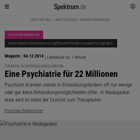
HEUTE AKTUELL
MEISTGELESEN
NEUERSCHEINUNGEN
LOGIN ERFORDERLICH
Dieser Artikel ist Abonnenten mit Zugriffsrechten für diese Ausgabe frei zugänglich.
Magazin
04.12.2014
Lesedauer ca. 1 Minute
THERAPIE IN ENTWICKLUNGSLÄNDERN
:
Eine Psychiatrie für 22 Millionen
Psychisch Kranken stehen in Entwicklungsländern oft nur wenige
oder gar keine Behandlungsmöglichkeiten offen. In Madagaskar
etwa wird so meist der Exorzist zum Therapeuten.
Franziska Badenschier