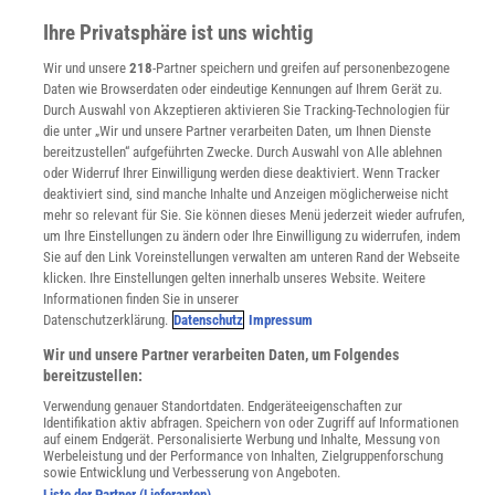
WEITERE ANGEBOTE
Ihre Privatsphäre ist uns wichtig
Angebote für Schulen
Angebote für Institutionen
Wir und unsere
218
-Partner speichern und greifen auf personenbezogene
Sprachen lernen mit Gymglish
Daten wie Browserdaten oder eindeutige Kennungen auf Ihrem Gerät zu.
Lexika
Durch Auswahl von Akzeptieren aktivieren Sie Tracking-Technologien für
Für Spektrum schreiben
die unter „Wir und unsere Partner verarbeiten Daten, um Ihnen Dienste
bereitzustellen“ aufgeführten Zwecke. Durch Auswahl von Alle ablehnen
Zugänglichkeitserklärung
oder Widerruf Ihrer Einwilligung werden diese deaktiviert. Wenn Tracker
WEBSEITEN
deaktiviert sind, sind manche Inhalte und Anzeigen möglicherweise nicht
KielSCN
mehr so relevant für Sie. Sie können dieses Menü jederzeit wieder aufrufen,
um Ihre Einstellungen zu ändern oder Ihre Einwilligung zu widerrufen, indem
Wissenschaft in die Schulen
Sie auf den Link Voreinstellungen verwalten am unteren Rand der Webseite
SciLogs
klicken. Ihre Einstellungen gelten innerhalb unseres Website. Weitere
Informationen finden Sie in unserer
Datenschutzerklärung.
Datenschutz
Impressum
Uns finden Sie auch hier:
Wir und unsere Partner verarbeiten Daten, um Folgendes
bereitzustellen:
Verwendung genauer Standortdaten. Endgeräteeigenschaften zur
Identifikation aktiv abfragen. Speichern von oder Zugriff auf Informationen
auf einem Endgerät. Personalisierte Werbung und Inhalte, Messung von
Werbeleistung und der Performance von Inhalten, Zielgruppenforschung
sowie Entwicklung und Verbesserung von Angeboten.
Liste der Partner (Lieferanten)