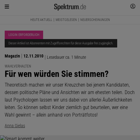
HEUTE AKTUELL
MEISTGELESEN
NEUERSCHEINUNGEN
LOGIN ERFORDERLICH
Dieser Artikel ist Abonnenten mit Zugriffsrechten für diese Ausgabe frei zugänglich.
Magazin
12.11.2010
Lesedauer ca. 1 Minute
WAHLVERHALTEN
:
Für wen würden Sie stimmen?
Theoretisch machen wir unser Kreuzchen bei jenem Kandidaten,
dessen politische Pläne und Ansichten wir am ehesten teilen. Doch
laut Psychologen lassen wir uns dabei von allerlei Äußerlichkeiten
leiten. So können selbst Kinder ziemlich gut beurteilen, wer eine
Wahl gewinnt – allein anhand von Porträtfotos!
Anna Gielas