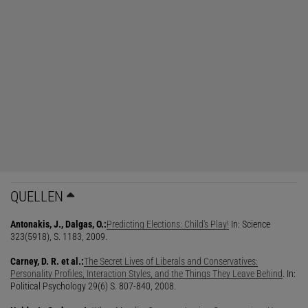
QUELLEN
Antonakis, J., Dalgas, O.:
Predicting Elections: Child's Play!
In: Science
323(5918), S. 1183, 2009.
Carney, D. R. et al.:
The Secret Lives of Liberals and Conservatives:
Personality Profiles, Interaction Styles, and the Things They Leave Behind
. In:
Political Psychology 29(6) S. 807-840, 2008.