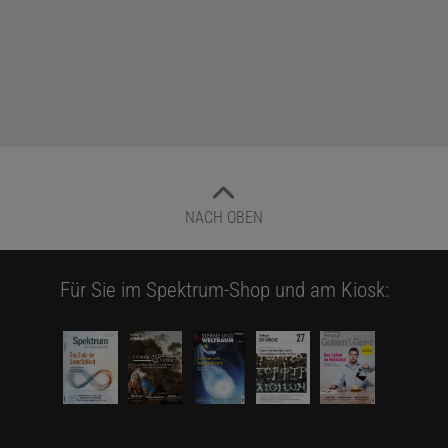
NACH OBEN
Für Sie im Spektrum-Shop und am Kiosk: