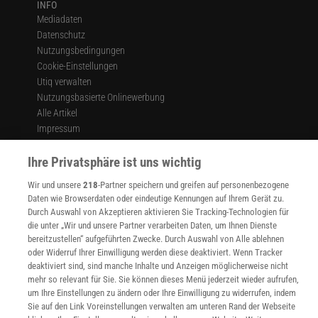
INFO
Mediadaten
Datenschutz
Nutzungsbedingungen
Cookie-Einstellungen
Utiq verwalten
Nutzungsbasierte Onlinewerbung
Alle Artikel
Impressum
WEITERE ANGEBOTE
Ihre Privatsphäre ist uns wichtig
Angebote für Schulen
Angebote für Institutionen
Wir und unsere
218
-Partner speichern und greifen auf personenbezogene
Daten wie Browserdaten oder eindeutige Kennungen auf Ihrem Gerät zu.
Sprachen lernen mit Gymglish
Durch Auswahl von Akzeptieren aktivieren Sie Tracking-Technologien für
Lexika
die unter „Wir und unsere Partner verarbeiten Daten, um Ihnen Dienste
Für Spektrum schreiben
bereitzustellen“ aufgeführten Zwecke. Durch Auswahl von Alle ablehnen
Zugänglichkeitserklärung
oder Widerruf Ihrer Einwilligung werden diese deaktiviert. Wenn Tracker
deaktiviert sind, sind manche Inhalte und Anzeigen möglicherweise nicht
WEBSEITEN
mehr so relevant für Sie. Sie können dieses Menü jederzeit wieder aufrufen,
KielSCN
um Ihre Einstellungen zu ändern oder Ihre Einwilligung zu widerrufen, indem
Wissenschaft in die Schulen
Sie auf den Link Voreinstellungen verwalten am unteren Rand der Webseite
SciLogs